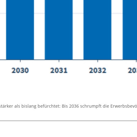
stärker als bislang befürchtet: Bis 2036 schrumpft die Erwerbsbe