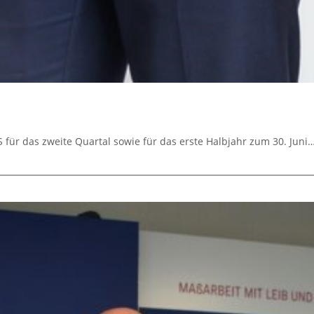
für das zweite Quartal sowie für das erste Halbjahr zum 30. Juni