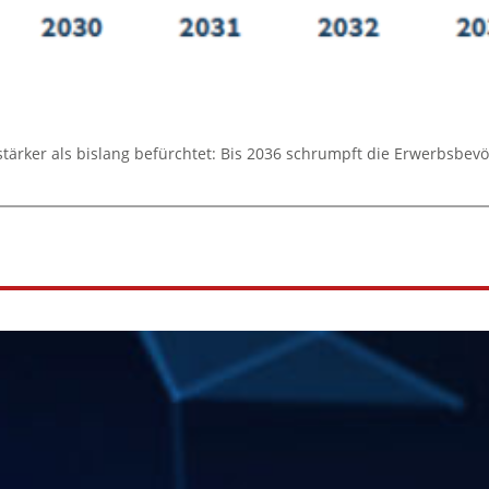
stärker als bislang befürchtet: Bis 2036 schrumpft die Erwerbsbe