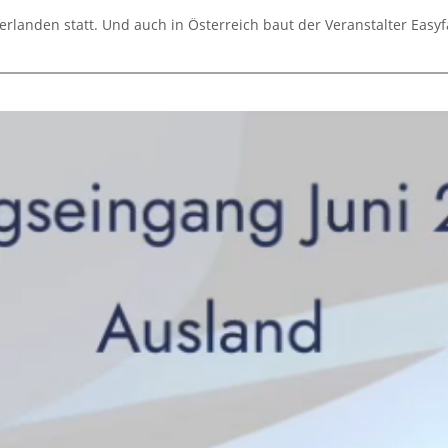
rlanden statt. Und auch in Österreich baut der Veranstalter Easyf