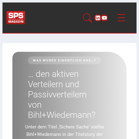
LinkedIn
YouTube
NACHGEFRAGT
Virtuelle SPS: Reif für
die Praxis?
Lange galt die virtuelle SPS als