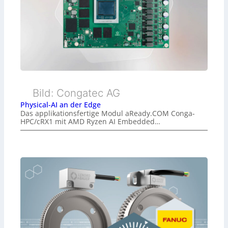
Bild: Congatec AG
Physical-AI an der Edge
Das applikationsfertige Modul aReady.COM Conga-
HPC/cRX1 mit AMD Ryzen AI Embedded…