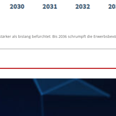
stärker als bislang befürchtet: Bis 2036 schrumpft die Erwerbsbe