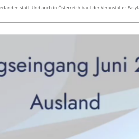
rlanden statt. Und auch in Österreich baut der Veranstalter Easyf