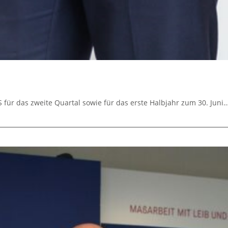
für das zweite Quartal sowie für das erste Halbjahr zum 30. Juni