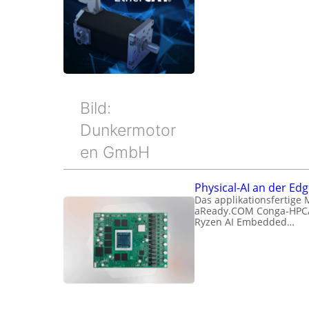
Bild:
Dunkermotor
en GmbH
Physical-AI an der Ed
Das applikationsfertige
aReady.COM Conga-HPC
Ryzen AI Embedded…