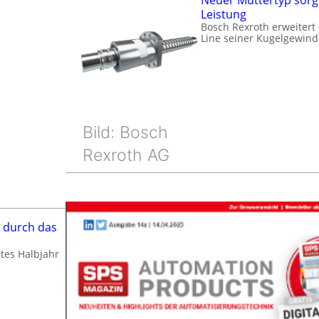
Neuer Muttertyp sorg
Leistung
Bosch Rexroth erweitert
Line seiner Kugelgewin
Bild: Bosch
Rexroth AG
 durch das
tes Halbjahr