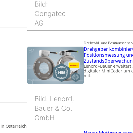
Bild:
Congatec
AG
Drehzahl- und Positionssenso
Drehgeber kombinier
Positionsmessung un
Zustandsüberwachun
Lenord+Bauer erweitert s
digitaler MiniCoder um e
mit…
Bild: Lenord,
Bauer & Co.
GmbH
in Österreich