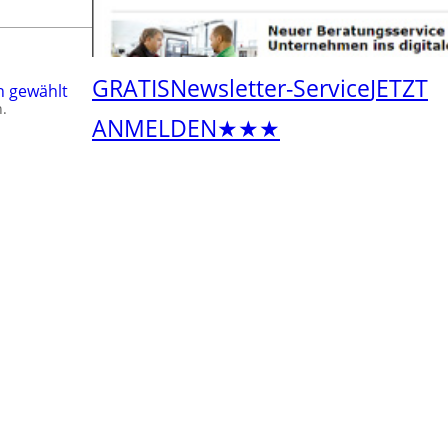
GRATIS
Newsletter-Service
JETZT
n gewählt
.
ANMELDEN
★★★