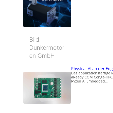
Bild:
Dunkermotor
en GmbH
Physical-AI an der Ed
Das applikationsfertige
aReady.COM Conga-HPC
Ryzen AI Embedded…