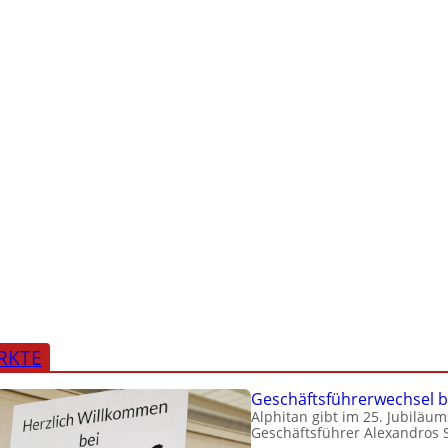
RKTE
Geschäftsführerwechsel b
Alphitan gibt im 25. Jubiläu
Geschäftsführer Alexandros S