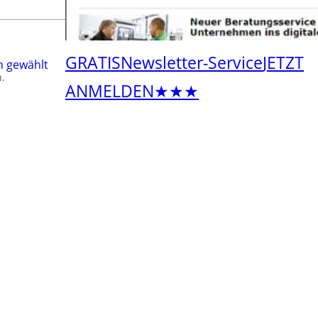
GRATIS
Newsletter-Service
JETZT
n gewählt
.
ANMELDEN
★★★