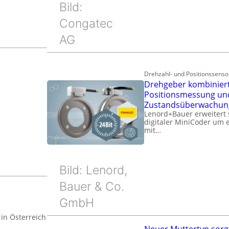
Bild:
Congatec
AG
Drehzahl- und Positionssenso
Drehgeber kombinier
Positionsmessung un
Zustandsüberwachun
Lenord+Bauer erweitert s
digitaler MiniCoder um e
mit…
Bild: Lenord,
Bauer & Co.
GmbH
in Österreich