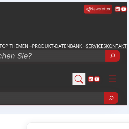
Linke
Yo
Newsletter
TOP THEMEN
PRODUKT-DATENBANK
SERVICES
KONTAKT
LinkedIn
YouTube