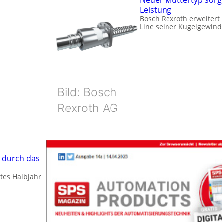
Neuer Muttertyp sorg
Leistung
Bosch Rexroth erweitert
Line seiner Kugelgewin
Bild: Bosch
Rexroth AG
 durch das
tes Halbjahr