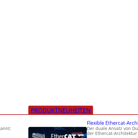
PRODUKTNEUHEITEN
Flexible Ethercat-Arch
kannt:
Der duale Ansatz von D
der Ethercat-Architektur