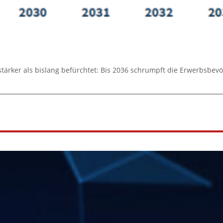
stärker als bislang befürchtet: Bis 2036 schrumpft die Erwerbsbe