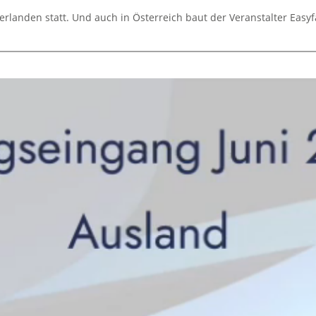
rlanden statt. Und auch in Österreich baut der Veranstalter Easyf