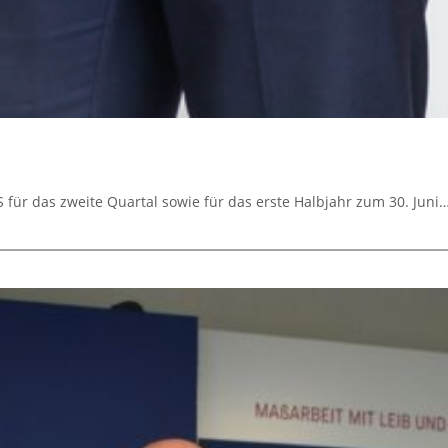
für das zweite Quartal sowie für das erste Halbjahr zum 30. Juni