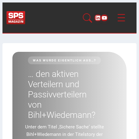
LinkedIn
YouTube
NACHGEFRAGT
Virtuelle SPS: Reif für
die Praxis?
Lange galt die virtuelle SPS als