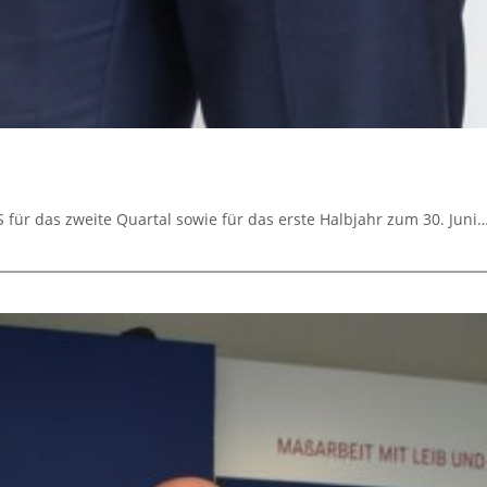
für das zweite Quartal sowie für das erste Halbjahr zum 30. Juni