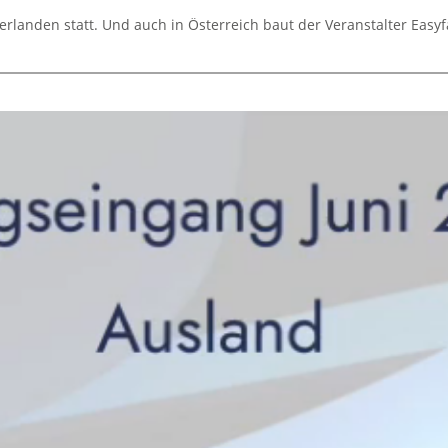
rlanden statt. Und auch in Österreich baut der Veranstalter Easyf