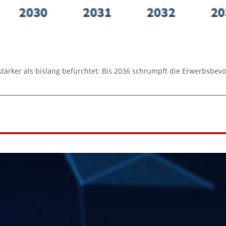
stärker als bislang befürchtet: Bis 2036 schrumpft die Erwerbsbe