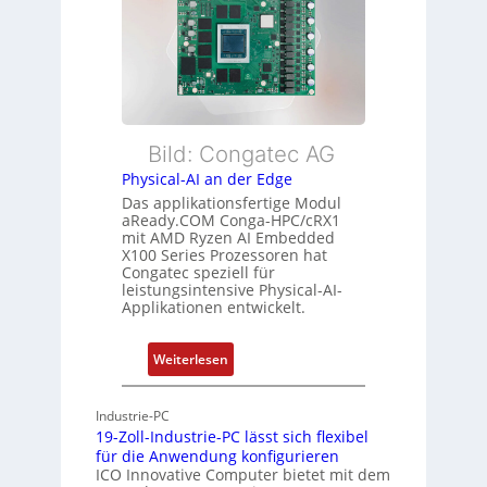
b
x
e
e
i
i
r
b
s
w
l
t
a
e
u
c
E
n
h
t
Bild: Congatec AG
g
u
h
Physical-AI an der Edge
n
e
Das applikationsfertige Modul
g
r
aReady.COM Conga-HPC/cRX1
c
mit AMD Ryzen AI Embedded
X100 Series Prozessoren hat
a
Congatec speziell für
t
leistungsintensive Physical-AI-
-
Applikationen entwickelt.
A
r
:
Weiterlesen
c
P
h
h
Industrie-PC
i
y
19-Zoll-Industrie-PC lässt sich flexibel
t
s
für die Anwendung konfigurieren
e
i
ICO Innovative Computer bietet mit dem
k