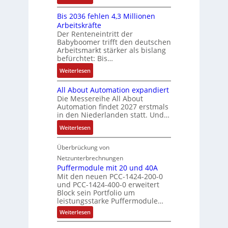
-
y
K
ü
b
a
E
s
Bis 2036 fehlen 4,3 Millionen
I
h
s
h
r
t
Arbeitskräfte
b
r
-
m
g
e
Der Renteneintritt der
r
e
u
e
Babyboomer trifft den deutschen
e
m
a
r
n
,
Arbeitsmarkt stärker als bislang
b
e
u
z
d
befürchtet: Bis…
g
n
c
u
M
e
i
:
Weiterlesen
h
m
a
p
s
B
t
V
r
r
All About Automation expandiert
s
i
S
o
k
ä
Die Messereihe All About
e
s
t
r
e
Automation findet 2027 erstmals
g
b
2
r
s
in den Niederlanden statt. Und…
t
t
e
0
u
t
i
d
:
Weiterlesen
s
3
k
a
n
u
A
t
6
t
n
g
r
l
Überbrückung von
ä
f
u
d
l
c
l
t
e
Netzunterbrechnungen
r
d
e
h
A
i
h
Puffermodule mit 20 und 40A
e
i
d
b
Mit den neuen PCC-1424-200-0
g
l
s
t
a
und PCC-1424-400-0 erweitert
o
e
e
V
Block sein Portfolio um
e
s
u
n
n
D
leistungsstarke Puffermodule…
r
A
t
J
4
M
:
b
Weiterlesen
u
A
a
,
P
A
e
s
u
h
3
u