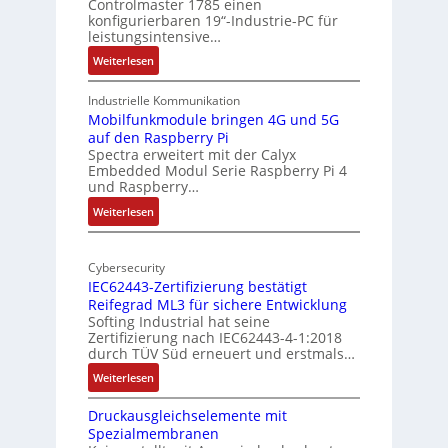
Controlmaster 1785 einen
c
konfigurierbaren 19“-Industrie-PC für
t
a
leistungsintensive…
u
l
:
Weiterlesen
r
-
1
A
9
Industrielle Kommunikation
I
-
Mobilfunkmodule bringen 4G und 5G
a
auf den Raspberry Pi
Z
Spectra erweitert mit der Calyx
n
o
Embedded Modul Serie Raspberry Pi 4
l
d
und Raspberry…
l
e
:
Weiterlesen
-
r
M
I
E
o
n
d
Cybersecurity
b
d
g
IEC62443-Zertifizierung bestätigt
i
u
e
Reifegrad ML3 für sichere Entwicklung
l
s
Softing Industrial hat seine
f
t
Zertifizierung nach IEC62443-4-1:2018
u
r
durch TÜV Süd erneuert und erstmals…
n
i
:
Weiterlesen
k
e
I
m
-
Druckausgleichselemente mit
E
o
P
Spezialmembranen
C
d
C