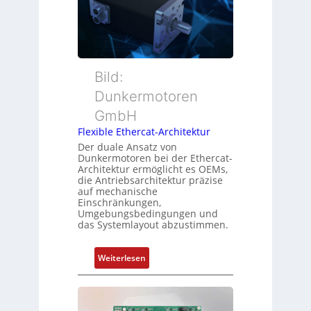
r
n
u
w
s
t
a
m
t
c
e
e
h
s
r
Bild:
u
s
t
n
u
Dunkermotoren
y
g
n
GmbH
p
g
s
Flexible Ethercat-Architektur
u
o
Der duale Ansatz von
n
Dunkermotoren bei der Ethercat-
r
d
Architektur ermöglicht es OEMs,
g
die Antriebsarchitektur präzise
Z
t
auf mechanische
u
Einschränkungen,
f
s
Umgebungsbedingungen und
ü
das Systemlayout abzustimmen.
t
r
a
m
n
:
Weiterlesen
e
d
F
h
s
l
r
ü
e
L