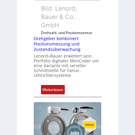
Bild: Lenord,
Bauer & Co.
GmbH
Drehzahl- und Positionssensor
Drehgeber kombiniert
Positionsmessung und
Zustandsüberwachung
Lenord+Bauer erweitert sein
Portfolio digitaler MiniCoder um
eine Variante mit serieller
Schnittstelle für Fanuc-
Umrichtersysteme.
:
Weiterlesen
D
r
e
h
g
e
b