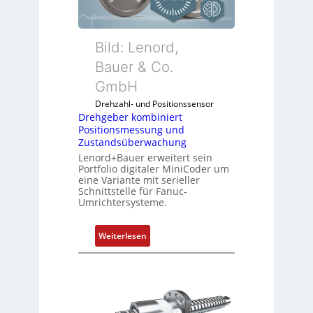
e
r
k
Bild: Lenord,
o
Bauer & Co.
m
GmbH
b
i
Drehzahl- und Positionssensor
n
Drehgeber kombiniert
Positionsmessung und
i
Zustandsüberwachung
e
Lenord+Bauer erweitert sein
r
Portfolio digitaler MiniCoder um
t
eine Variante mit serieller
P
Schnittstelle für Fanuc-
Umrichtersysteme.
o
s
i
:
Weiterlesen
t
D
i
r
o
e
n
h
s
g