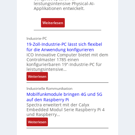
t
leistungsintensive Physical-AI-
-
Applikationen entwickelt.
A
r
:
Weiterlesen
c
P
h
h
Industrie-PC
i
y
19-Zoll-Industrie-PC lässt sich flexibel
t
s
für die Anwendung konfigurieren
e
i
ICO Innovative Computer bietet mit dem
k
Controlmaster 1785 einen
c
konfigurierbaren 19“-Industrie-PC für
t
a
leistungsintensive…
u
l
:
Weiterlesen
r
-
1
A
9
Industrielle Kommunikation
I
-
Mobilfunkmodule bringen 4G und 5G
a
auf den Raspberry Pi
Z
Spectra erweitert mit der Calyx
n
o
Embedded Modul Serie Raspberry Pi 4
l
d
und Raspberry…
l
e
:
Weiterlesen
-
r
M
I
E
o
n