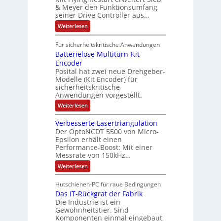
d
i
4
e
o
& Meyer den Funktionsumfang
0
i
t
t
seiner Drive Controller aus…
m
A
z
e
s
t
a
:
Weiterlesen
r
k
e
S
t
i
t
e
r
i
Für sicherheitskritische Anwendungen
l
n
ä
e
Batterielose Multiturn-Kit
o
s
f
r
o
Encoder
n
h
r
t
Posital hat zwei neue Drehgeber-
g
ä
l
e
Modelle (Kit Encoder) für
l
o
e
sicherheitskritische
t
s
w
S
Anwendungen vorgestellt.
e
ä
c
F
:
Weiterlesen
h
a
h
B
u
n
l
a
t
g
Verbesserte Lasertriangulation
t
t
z
s
Der OptoNCDT 5500 von Micro-
t
l
c
Epsilon erhält einen
e
a
h
Performance-Boost: Mit einer
r
c
a
i
Messrate von 150kHz…
k
l
e
b
t
:
Weiterlesen
l
e
u
V
o
s
n
e
s
c
Hutschienen-PC für raue Bedingungen
g
r
e
h
Das IT-Rückgrat der Fabrik
b
M
i
e
Die Industrie ist ein
u
c
s
l
Gewohnheitstier. Sind
h
s
t
Komponenten einmal eingebaut,
t
e