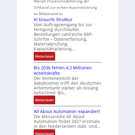
e
e
Warum Prozessmodellierung der
y
F
k
g
G
u
M
Schlüssel zur echten Automatisierung
s
a
e
e
o
im Mittelstand ist
t
n
s
r
m
KI braucht Struktur
è
u
c
V
e
Vom Auftragseingang bis zur
m
c
h
Fertigung durchlaufen
e
n
e
C
ä
Bestellungen zahlreiche ERP-
r
t
s
N
Schritte – Datenerfassung,
f
t
a
:
C
Materialprüfung,
t
r
u
Q
Kapazitätsplanung.…
-
s
i
f
2
S
:
f
Weiterlesen
e
n
-
y
K
ü
b
a
E
s
Bis 2036 fehlen 4,3 Millionen
I
h
s
h
r
t
Arbeitskräfte
b
r
-
m
g
e
Der Renteneintritt der
r
e
u
e
Babyboomer trifft den deutschen
e
m
a
r
n
,
Arbeitsmarkt stärker als bislang
b
e
u
z
d
befürchtet: Bis…
g
n
c
u
M
e
i
:
Weiterlesen
h
m
a
p
s
B
t
V
r
r
All About Automation expandiert
s
i
S
o
k
ä
Die Messereihe All About
e
s
t
r
e
Automation findet 2027 erstmals
g
b
2
r
s
in den Niederlanden statt. Und…
t
t
e
0
u
t
i
d
:
Weiterlesen
s
3