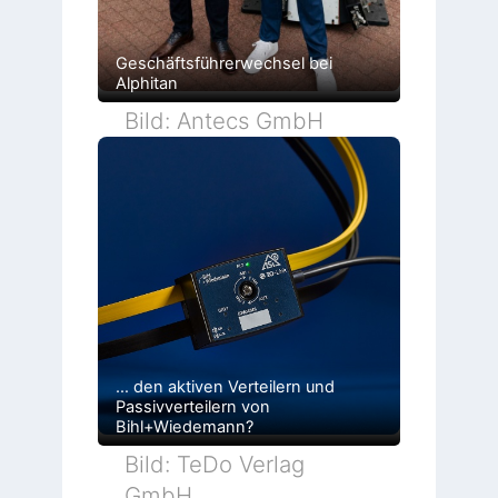
Geschäftsführerwechsel bei
Alphitan
Bild: Antecs GmbH
… den aktiven Verteilern und
Passivverteilern von
Bihl+Wiedemann?
Bild: TeDo Verlag
GmbH