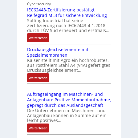
d
Cybersecurity
b
d
g
IEC62443-Zertifizierung bestätigt
i
u
e
Reifegrad ML3 für sichere Entwicklung
l
s
Softing Industrial hat seine
f
t
Zertifizierung nach IEC62443-4-1:2018
u
r
durch TÜV Süd erneuert und erstmals…
n
i
:
Weiterlesen
k
e
I
m
-
Druckausgleichselemente mit
E
o
P
Spezialmembranen
C
d
C
Kaiser stellt mit Agro ein hochrobustes,
6
u
l
aus rostfreiem Stahl A4 (V4A) gefertigtes
2
l
ä
Druckausgleichselement…
4
e
s
:
Weiterlesen
4
b
s
D
3
r
t
r
-
i
s
Auftragseingang im Maschinen- und
u
Z
n
i
Anlagenbau: Positive Momentaufnahme,
c
e
g
c
geprägt durch das Auslandsgeschäft
k
r
e
h
Die Unternehmen im Maschinen- und
a
t
Anlagenbau können in Summe auf ein
n
f
u
i
leicht positives…
4
l
s
f
G
e
:
Weiterlesen
g
i
u
x
A
l
z