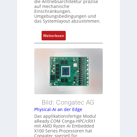
die Antriebsarchitektur präzise
Z
t
auf mechanische
u
Einschränkungen,
f
s
Umgebungsbedingungen und
ü
das Systemlayout abzustimmen.
t
r
a
m
n
:
Weiterlesen
e
d
F
h
s
l
r
ü
e
L
b
x
e
e
i
i
r
b
s
w
l
t
a
e
u
c
E
n
h
t
Bild: Congatec AG
g
u
h
Physical-AI an der Edge
n
e
Das applikationsfertige Modul
g
r
aReady.COM Conga-HPC/cRX1
c
mit AMD Ryzen AI Embedded
X100 Series Prozessoren hat
a
Congatec speziell für