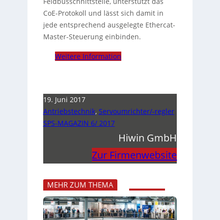
Feldbusschnittstelle, unterstützt das
CoE-Protokoll und lässt sich damit in
jede entsprechend ausgelegte Ethercat-
Master-Steuerung einbinden.
Weitere Information
19. Juni 2017
Antriebstechnik
,
Servoumrichter/-regler
SPS-MAGAZIN 6/ 2017
Hiwin GmbH
Zur Firmenwebsite
MEHR ZUM THEMA