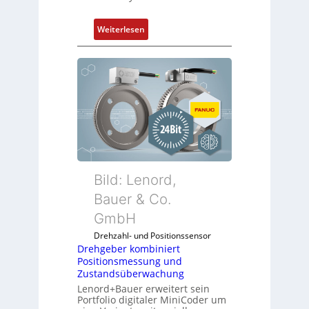
:
Weiterlesen
D
r
e
h
g
e
b
e
r
k
Bild: Lenord,
o
Bauer & Co.
m
GmbH
b
i
Drehzahl- und Positionssensor
n
Drehgeber kombiniert
Positionsmessung und
i
Zustandsüberwachung
e
Lenord+Bauer erweitert sein
r
Portfolio digitaler MiniCoder um
t