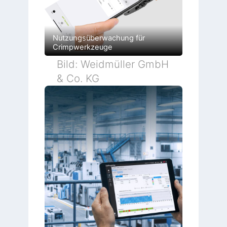
Nutzungsüberwachung für
Crimpwerkzeuge
Bild: Weidmüller GmbH
& Co. KG