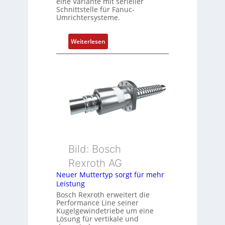
eine Variante mit serieller
P
Schnittstelle für Fanuc-
Umrichtersysteme.
o
s
i
:
Weiterlesen
t
D
i
r
o
e
n
h
s
g
m
e
e
b
s
e
s
r
u
k
Bild: Bosch
n
o
Rexroth AG
g
m
Neuer Muttertyp sorgt für mehr
u
b
Leistung
n
i
Bosch Rexroth erweitert die
d
n
Performance Line seiner
Z
i
Kugelgewindetriebe um eine
u
Lösung für vertikale und
e