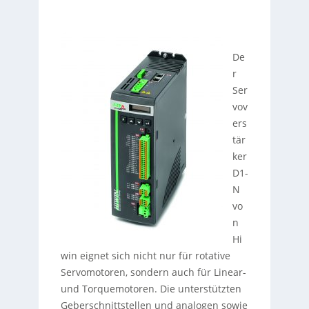
De
r
Ser
vov
ers
tär
ker
D1-
N
vo
n
Hi
win eignet sich nicht nur für rotative
Servomotoren, sondern auch für Linear-
und Torquemotoren. Die unterstützten
Geberschnittstellen und analogen sowie