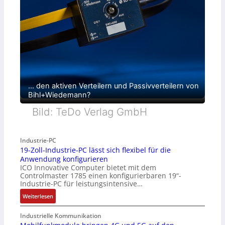
… den aktiven Verteilern und Passivverteilern von
Bihl+Wiedemann?
Bild: TeDo Verlag GmbH
Industrie-PC
19-Zoll-Industrie-PC lässt sich flexibel für die
Anwendung konfigurieren
ICO Innovative Computer bietet mit dem
Controlmaster 1785 einen konfigurierbaren 19“-
Industrie-PC für leistungsintensive…
:
Weiterlesen
1
9
Industrielle Kommunikation
-