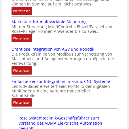
e
a
i
g
können in Summe auf ein leicht positives…
r
u
c
e
:
Weiterlesen
t
s
h
n
A
i
g
f
4
Marktstart für multivariable Steuerung
u
f
l
l
G
Mit der Steuerung MultiControl II Einzel/Parallel von
f
i
e
e
u
Rose+Krieger können Anwender bis zu zwei…
t
z
i
x
n
r
:
Weiterlesen
i
c
i
d
a
M
e
h
b
5
Drahtlose Integration von AGV und Robotik
g
a
r
s
e
G
Die Produktfamilie von Modibus zur Vernetzung von
s
r
u
e
l
a
Maschinen- und Anlagensteuerungen ermöglicht die
e
k
n
l
f
u
Fernwartung…
i
t
g
e
ü
f
:
Weiterlesen
n
s
b
m
r
d
D
g
t
e
e
d
e
Einfache Sensor-Integration in Fanuc CNC-Systeme
r
a
a
s
n
i
n
Lenord+Bauer erweitert sein Portfolio der digitalen
a
n
r
t
t
e
R
MiniCoder um eine Variante mit serieller
h
g
t
ä
e
A
Schnittstelle…
a
t
i
f
t
m
n
s
:
Weiterlesen
l
m
ü
i
i
w
p
E
o
M
r
g
t
e
b
i
s
a
m
t
S
n
e
Rose Systemtechnik-Geschäftsführer zum
n
e
s
u
R
p
d
r
Vorstand des VDMA Elektrische Automation
f
I
c
l
e
e
u
gewählt
r