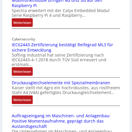
Mobilfunkmodule bringen 4G und 5G auf den
Raspberry Pi
Z
Spectra erweitert mit der Calyx Embedded Modul
o
Serie Raspberry Pi 4 und Raspberry…
l
l
:
Weiterlesen
-
M
I
o
n
Cybersecurity
b
IEC62443-Zertifizierung bestätigt Reifegrad ML3 für
d
i
sichere Entwicklung
u
l
Softing Industrial hat seine Zertifizierung nach
s
f
IEC62443-4-1:2018 durch TÜV Süd erneuert und
t
u
erstmals…
r
n
:
Weiterlesen
i
k
I
e
m
Druckausgleichselemente mit Spezialmembranen
E
-
o
Kaiser stellt mit Agro ein hochrobustes, aus rostfreiem
C
P
d
Stahl A4 (V4A) gefertigtes Druckausgleichselement…
6
C
u
2
:
Weiterlesen
l
l
4
D
ä
e
4
r
s
b
Auftragseingang im Maschinen- und Anlagenbau:
3
u
s
r
Positive Momentaufnahme, geprägt durch das
-
c
t
i
Auslandsgeschäft
Z
k
s
n
Die Unternehmen im Maschinen- und Anlagenbau