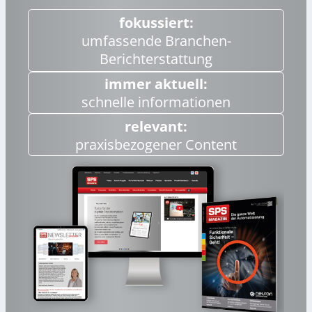
fokussiert:
umfassende Branchen-
Berichterstattung
immer aktuell:
schnelle informationen
relevant:
praxisbezogener Content