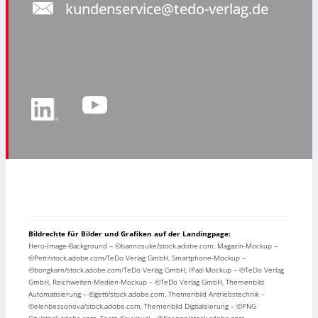
kundenservice@tedo-verlag.de
Bildrechte für Bilder und Grafiken auf der Landingpage:
Hero-Image-Background – ©bannosuke/stock.adobe.com, Magazin-Mockup –
©Petr/stock.adobe.com/TeDo Verlag GmbH, Smartphone-Mockup –
©bongkarn/stock.adobe.com/TeDo Verlag GmbH, IPad-Mockup – ©TeDo Verlag
GmbH, Reichweiten-Medien-Mockup – ©TeDo Verlag GmbH, Themenbild
Automatisierung – ©getti/stock.adobe.com, Themenbild Antriebstechnik –
©elenbessonova/stock.adobe.com, Themenbild Digitalisierung – ©PNG
City/stock.adobe.com, Team-Keyvisual – ©Kzenon/stock.adobe.com,