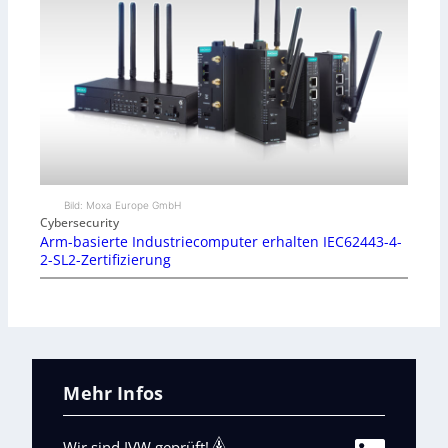
Bild: Moxa Europe GmbH
Cybersecurity
Arm-basierte Industriecomputer erhalten IEC62443-4-
2-SL2-Zertifizierung
Mehr Infos
Wir sind IVW geprüft!