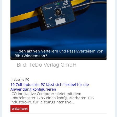
… den aktiven Verteilern und Passivverteilern von
Bihl+Wiedemann?
Bild: TeDo Verlag GmbH
Industrie-PC
19-Zoll-Industrie-PC lässt sich flexibel für die
Anwendung konfigurieren
ICO Innovative Computer bietet mit dem
Controlmaster 1785 einen konfigurierbaren 19“-
Industrie-PC für leistungsintensive…
:
Weiterlesen
1