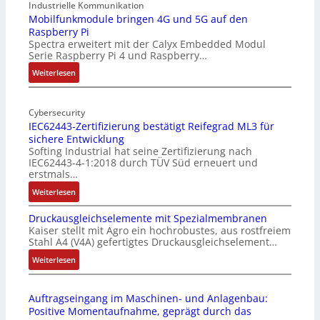
9
Industrielle Kommunikation
-
Mobilfunkmodule bringen 4G und 5G auf den
Raspberry Pi
Z
Spectra erweitert mit der Calyx Embedded Modul
o
Serie Raspberry Pi 4 und Raspberry…
l
l
:
Weiterlesen
-
M
I
o
n
Cybersecurity
b
IEC62443-Zertifizierung bestätigt Reifegrad ML3 für
d
i
sichere Entwicklung
u
l
Softing Industrial hat seine Zertifizierung nach
s
f
IEC62443-4-1:2018 durch TÜV Süd erneuert und
t
u
erstmals…
r
n
:
Weiterlesen
i
k
I
e
m
Druckausgleichselemente mit Spezialmembranen
E
-
o
Kaiser stellt mit Agro ein hochrobustes, aus rostfreiem
C
P
d
Stahl A4 (V4A) gefertigtes Druckausgleichselement…
6
C
u
2
:
Weiterlesen
l
l
4
D
ä
e
4
r
s
b
Auftragseingang im Maschinen- und Anlagenbau:
3
u
s
r
Positive Momentaufnahme, geprägt durch das
-
c
t
i