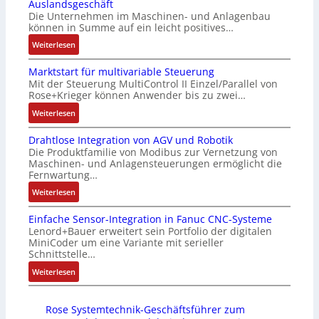
Auslandsgeschäft
Z
k
s
n
Die Unternehmen im Maschinen- und Anlagenbau
e
a
i
g
können in Summe auf ein leicht positives…
r
u
c
e
:
Weiterlesen
t
s
h
n
A
i
g
f
4
Marktstart für multivariable Steuerung
u
f
l
l
G
Mit der Steuerung MultiControl II Einzel/Parallel von
f
i
e
e
u
Rose+Krieger können Anwender bis zu zwei…
t
z
i
x
n
r
:
Weiterlesen
i
c
i
d
a
M
e
h
b
5
Drahtlose Integration von AGV und Robotik
g
a
r
s
e
G
Die Produktfamilie von Modibus zur Vernetzung von
s
r
u
e
l
a
Maschinen- und Anlagensteuerungen ermöglicht die
e
k
n
l
f
u
Fernwartung…
i
t
g
e
ü
f
:
Weiterlesen
n
s
b
m
r
d
D
g
t
e
e
d
e
Einfache Sensor-Integration in Fanuc CNC-Systeme
r
a
a
s
n
i
n
Lenord+Bauer erweitert sein Portfolio der digitalen
a
n
r
t
t
e
R
MiniCoder um eine Variante mit serieller
h
g
t
ä
e
A
Schnittstelle…
a
t
i
f
t
m
n
s
:
Weiterlesen
l
m
ü
i
i
w
p
E
o
M
r
g
t
e
b
i
s
a
m
t
S
n
e
Rose Systemtechnik-Geschäftsführer zum
n
e
s
u
R
p