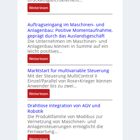
4
e
s
:
Weiterlesen
4
b
s
D
3
r
t
r
-
i
s
Auftragseingang im Maschinen- und
u
Z
n
i
Anlagenbau: Positive Momentaufnahme,
c
e
g
c
geprägt durch das Auslandsgeschäft
k
r
e
h
Die Unternehmen im Maschinen- und
a
t
Anlagenbau können in Summe auf ein
n
f
u
i
leicht positives…
4
l
s
f
G
e
:
Weiterlesen
g
i
u
x
A
l
z
n
i
Marktstart für multivariable Steuerung
u
e
i
Mit der Steuerung MultiControl II
d
b
f
i
e
Einzel/Parallel von Rose+Krieger können
5
e
t
c
Anwender bis zu zwei…
r
G
l
r
h
u
a
:
Weiterlesen
f
a
s
n
u
M
ü
g
e
g
Drahtlose Integration von AGV und
f
a
r
s
l
b
Robotik
d
r
d
e
e
e
Die Produktfamilie von Modibus zur
e
k
i
i
m
Vernetzung von Maschinen- und
s
n
t
e
n
Anlagensteuerungen ermöglicht die
e
t
R
s
A
g
Fernwartung…
n
ä
a
t
n
a
t
:
Weiterlesen
t