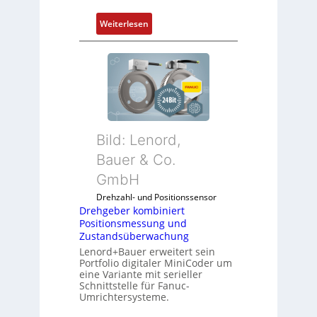
:
Weiterlesen
D
r
e
h
g
e
b
Bild: Lenord,
e
r
Bauer & Co.
k
GmbH
o
Drehzahl- und Positionssensor
m
Drehgeber kombiniert
b
Positionsmessung und
i
Zustandsüberwachung
n
Lenord+Bauer erweitert sein
i
Portfolio digitaler MiniCoder um
eine Variante mit serieller
e
Schnittstelle für Fanuc-
r
Umrichtersysteme.
t