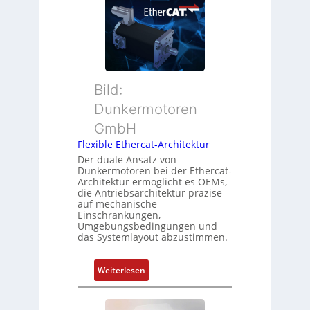
o
u
t
s
e
a
i
r
n
t
M
d
i
u
s
o
t
ü
Bild:
n
t
b
Dunkermotoren
s
e
e
m
GmbH
r
r
e
t
Flexible Ethercat-Architektur
w
s
y
a
Der duale Ansatz von
s
Dunkermotoren bei der Ethercat-
p
c
Architektur ermöglicht es OEMs,
u
s
h
die Antriebsarchitektur präzise
n
o
u
auf mechanische
g
r
Einschränkungen,
n
Umgebungsbedingungen und
u
g
g
das Systemlayout abzustimmen.
n
t
d
f
:
Z
Weiterlesen
ü
F
u
r
l
s
m