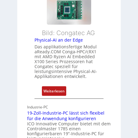
e
t
e
x
a
h
i
n
r
b
d
L
l
s
e
Bild: Congatec AG
e
ü
i
Physical-AI an der Edge
E
b
s
Das applikationsfertige Modul
t
e
t
aReady.COM Conga-HPC/cRX1
h
r
u
mit AMD Ryzen AI Embedded
e
w
n
X100 Series Prozessoren hat
r
Congatec speziell für
a
g
leistungsintensive Physical-AI-
c
c
Applikationen entwickelt.
a
h
t
u
:
Weiterlesen
-
n
P
A
g
h
r
Industrie-PC
y
c
19-Zoll-Industrie-PC lässt sich flexibel
s
h
für die Anwendung konfigurieren
i
ICO Innovative Computer bietet mit dem
i
Controlmaster 1785 einen
c
t
konfigurierbaren 19“-Industrie-PC für
a
e