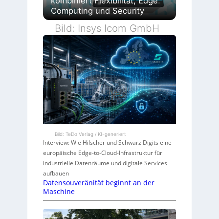
kombiniert Flexibilität, Edge
Computing und Security
Bild: Insys Icom GmbH
Bild: TeDo Verlag / KI-generiert
Interview: Wie Hilscher und Schwarz Digits eine
europäische Edge-to-Cloud-Infrastruktur für
industrielle Datenräume und digitale Services
aufbauen
Datensouveränität beginnt an der
Maschine