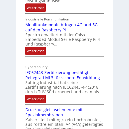
leistungsintensive…
l
k
:
Weiterlesen
-
t
1
A
u
9
Industrielle Kommunikation
I
r
-
Mobilfunkmodule bringen 4G und 5G
a
auf den Raspberry Pi
Z
Spectra erweitert mit der Calyx
n
o
Embedded Modul Serie Raspberry Pi 4
l
d
und Raspberry…
l
e
:
Weiterlesen
-
r
M
I
E
o
n
d
Cybersecurity
b
d
g
IEC62443-Zertifizierung bestätigt
i
u
e
Reifegrad ML3 für sichere Entwicklung
l
s
Softing Industrial hat seine
f
t
Zertifizierung nach IEC62443-4-1:2018
u
r
durch TÜV Süd erneuert und erstmals…
n
i
:
Weiterlesen
k
e
I
m
-
Druckausgleichselemente mit
E
o
P
Spezialmembranen
C
d
C
Kaiser stellt mit Agro ein hochrobustes,
6
u
l
aus rostfreiem Stahl A4 (V4A) gefertigtes
2
l
ä
Druckausgleichselement…