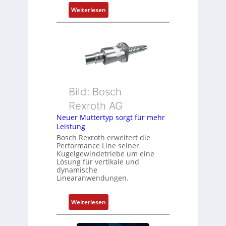
P
:
Weiterlesen
o
D
s
r
i
e
t
h
i
g
o
e
n
b
s
Bild: Bosch
e
m
Rexroth AG
r
e
k
Neuer Muttertyp sorgt für mehr
s
Leistung
o
s
m
Bosch Rexroth erweitert die
u
Performance Line seiner
b
n
Kugelgewindetriebe um eine
i
g
Lösung für vertikale und
n
dynamische
u
Linearanwendungen.
i
n
e
d
r
:
Weiterlesen
Z
t
N
u
P
e
s