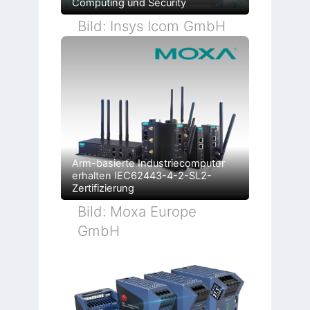
Computing und Security
Bild: Insys Icom GmbH
Arm-basierte Industriecomputer
erhalten IEC62443-4-2-SL2-
Zertifizierung
Bild: Moxa Europe
GmbH