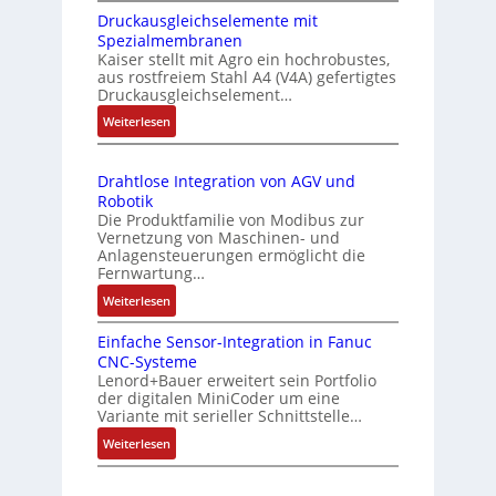
t
c
e
Druckausgleichselemente mit
E
e
h
Spezialmembranen
s
C
r
u
Kaiser stellt mit Agro ein hochrobustes,
s
6
aus rostfreiem Stahl A4 (V4A) gefertigtes
t
n
2
u
Druckausgleichselement…
y
g
4
n
:
Weiterlesen
p
4
g
D
s
3
u
r
-
o
n
Drahtlose Integration von AGV und
u
Z
r
Robotik
d
c
e
g
Die Produktfamilie von Modibus zur
Z
k
r
Vernetzung von Maschinen- und
t
a
u
t
Anlagensteuerungen ermöglicht die
f
u
s
Fernwartung…
i
ü
s
f
t
:
Weiterlesen
r
g
i
a
D
l
m
z
Einfache Sensor-Integration in Fanuc
n
r
e
e
i
CNC-Systeme
a
d
i
e
h
Lenord+Bauer erweitert sein Portfolio
h
s
c
der digitalen MiniCoder um eine
r
r
t
ü
Variante mit serieller Schnittstelle…
h
u
L
l
b
s
n
:
Weiterlesen
o
e
e
e
g
E
s
i
l
r
b
i
e
s