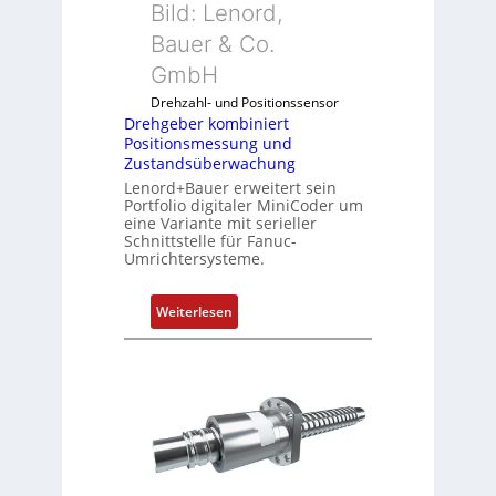
k
Bild: Lenord,
i
e
o
Bauer & Co.
g
n
m
u
R
GmbH
b
r
a
i
Drehzahl- und Positionssensor
i
s
n
Drehgeber kombiniert
e
p
Positionsmessung und
i
r
b
Zustandsüberwachung
e
e
e
Lenord+Bauer erweitert sein
r
n
Portfolio digitaler MiniCoder um
r
t
eine Variante mit serieller
r
P
Schnittstelle für Fanuc-
y
Umrichtersysteme.
o
P
s
i
i
:
Weiterlesen
t
D
i
r
o
e
n
h
s
g
m
e
e
b
s