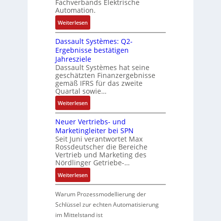
Fachverbands Elektrische
a
n
ü
r
Automation.
b
d
c
t
:
Weiterlesen
l
A
k
r
R
e
n
g
i
Dassault Systèmes: Q2-
o
S
l
r
a
Ergebnisse bestätigen
s
t
a
a
n
Jahresziele
e
e
g
t
g
Dassault Systèmes hat seine
S
u
e
d
geschätzten Finanzergebnisse
u
y
e
n
gemäß IFRS für das zweite
e
l
s
r
b
Quartal sowie…
r
a
t
u
a
F
:
t
Weiterlesen
e
n
u
a
D
i
m
g
:
b
Neuer Vertriebs- und
a
o
t
P
r
Marketingleiter bei SPN
s
n
e
o
Seit Juni verantwortet Max
i
s
c
Rossdeutscher die Bereiche
s
k
a
h
Vertrieb und Marketing des
i
u
Nördlinger Getriebe-…
n
t
l
i
i
:
Weiterlesen
t
k
v
N
S
-
e
e
Warum Prozessmodellierung der
y
G
M
u
Schlüssel zur echten Automatisierung
s
e
o
e
im Mittelstand ist
t
s
m