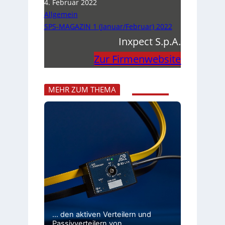
4. Februar 2022
Allgemein
SPS-MAGAZIN 1 (Januar/Februar) 2022
Inxpect S.p.A.
Zur Firmenwebsite
MEHR ZUM THEMA
… den aktiven Verteilern und
Passivverteilern von