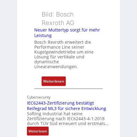
e
s
r
u
k
Bild: Bosch
n
o
Rexroth AG
g
m
Neuer Muttertyp sorgt für mehr
u
b
Leistung
n
i
Bosch Rexroth erweitert die
d
n
Performance Line seiner
Z
i
Kugelgewindetriebe um eine
u
Lösung für vertikale und
e
dynamische
s
r
Linearanwendungen.
t
t
a
P
:
Weiterlesen
n
o
N
d
s
e
s
i
Cybersecurity
u
ü
IEC62443-Zertifizierung bestätigt
t
e
b
Reifegrad ML3 für sichere Entwicklung
i
r
Softing Industrial hat seine
e
o
Zertifizierung nach IEC62443-4-1:2018
M
r
n
durch TÜV Süd erneuert und erstmals…
u
w
s
:
Weiterlesen
t
a
m
I