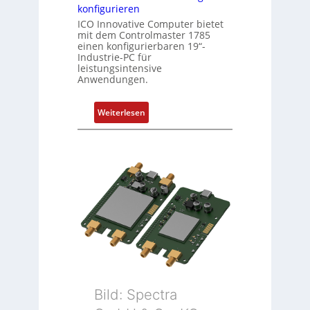
konfigurieren
ICO Innovative Computer bietet
mit dem Controlmaster 1785
einen konfigurierbaren 19“-
Industrie-PC für
leistungsintensive
Anwendungen.
:
Weiterlesen
1
9
-
Z
o
l
l
-
I
n
d
u
Bild: Spectra
s