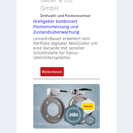
b
d
e
GmbH
u
l
l
Drehzahl- und Positionssensor
f
e
Drehgeber kombiniert
ü
Positionsmessung und
b
r
Zustandsüberwachung
r
d
Lenord+Bauer erweitert sein
i
Portfolio digitaler MiniCoder um
i
n
eine Variante mit serieller
e
g
Schnittstelle für Fanuc-
A
Umrichtersysteme.
e
n
n
w
4
:
Weiterlesen
e
G
D
n
u
r
d
n
e
u
d
h
n
5
g
g
G
e
k
a
b
o
u
e
n
f
r
f
d