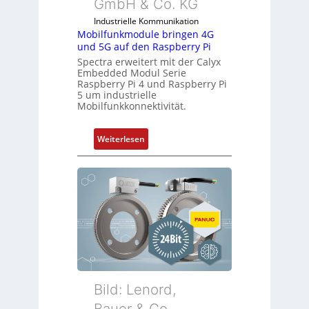
GmbH & Co. KG
t
r
Industrielle Kommunikation
Mobilfunkmodule bringen 4G
i
und 5G auf den Raspberry Pi
e
Spectra erweitert mit der Calyx
-
Embedded Modul Serie
P
Raspberry Pi 4 und Raspberry Pi
C
5 um industrielle
Mobilfunkkonnektivität.
l
ä
s
:
Weiterlesen
s
M
t
o
s
b
i
i
c
l
h
f
f
u
l
n
e
k
x
m
Bild: Lenord,
i
o
Bauer & Co.