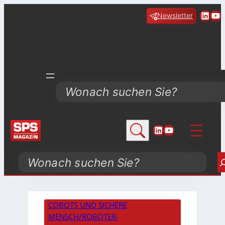
Linke
Yo
Newsletter
Search
LinkedIn
YouTube
Search
COBOTS UND SICHERE
MENSCH/ROBOTER-