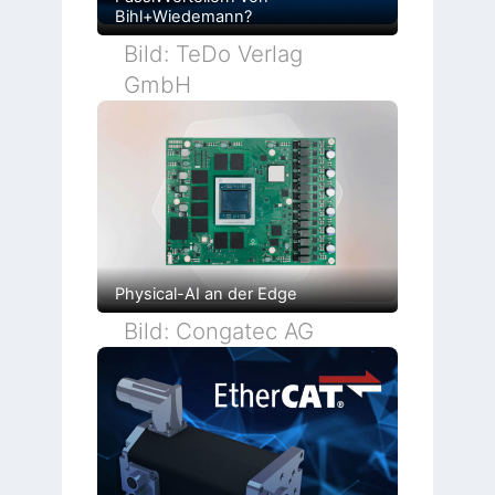
Bihl+Wiedemann?
Bild: TeDo Verlag
GmbH
Physical-AI an der Edge
Bild: Congatec AG