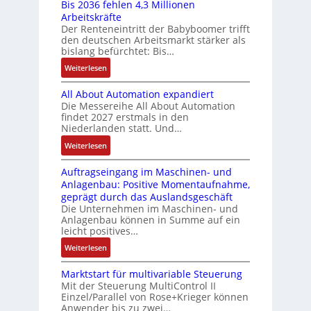
e
Bis 2036 fehlen 4,3 Millionen
w
e
n
I
t
m
Arbeitskräfte
s
a
f
n
Der Renteneintritt der Babyboomer trifft
u
e
t
a
c
t
den deutschen Arbeitsmarkt stärker als
n
n
ä
c
e
h
bislang befürchtet: Bis…
t
g
t
h
g
u
:
e
Weiterlesen
i
e
r
n
B
m
g
S
a
g
All About Automation expandiert
i
i
t
e
t
Die Messereihe All About Automation
s
t
R
n
i
findet 2027 erstmals in den
2
S
e
s
Niederlanden statt. Und…
o
0
p
i
o
n
:
Weiterlesen
3
e
f
r
v
A
6
z
e
-
o
Auftragseingang im Maschinen- und
l
f
i
g
I
n
Anlagenbau: Positive Momentaufnahme,
l
e
a
r
n
A
geprägt durch das Auslandsgeschäft
A
h
l
a
t
G
Die Unternehmen im Maschinen- und
b
l
m
d
e
Anlagenbau können in Summe auf ein
V
o
e
e
M
leicht positives…
g
u
u
n
m
L
r
n
:
Weiterlesen
t
4
b
3
a
d
A
A
,
r
f
t
R
Marktstart für multivariable Steuerung
u
u
3
a
ü
i
Mit der Steuerung MultiControl II
o
f
t
M
n
r
Einzel/Parallel von Rose+Krieger können
o
b
t
o
i
e
Anwender bis zu zwei…
s
n