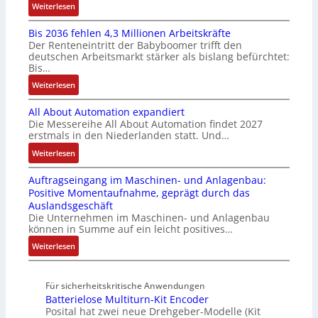
:
Weiterlesen
I
l
n
a
K
n
t
g
n
Bis 2036 fehlen 4,3 Millionen Arbeitskräfte
I
t
i
b
u
Der Renteneintritt der Babyboomer trifft den
b
e
v
e
c
deutschen Arbeitsmarkt stärker als bislang befürchtet:
r
g
a
Bis…
s
C
a
r
r
t
N
:
Weiterlesen
u
a
i
ä
C
B
c
t
a
t
-
All About Automation expandiert
i
h
i
b
i
S
Die Messereihe All About Automation findet 2027
s
t
o
l
g
erstmals in den Niederlanden statt. Und…
y
2
S
n
e
t
s
0
:
Weiterlesen
t
v
S
R
t
3
A
r
o
t
e
e
Auftragseingang im Maschinen- und Anlagenbau:
6
l
u
n
e
i
m
Positive Momentaufnahme, geprägt durch das
f
l
k
A
u
f
e
Auslandsgeschäft
e
A
t
G
e
e
Die Unternehmen im Maschinen- und Anlagenbau
h
b
u
V
r
können in Summe auf ein leicht positives…
g
l
o
r
u
u
r
:
Weiterlesen
e
u
n
n
a
A
n
t
d
g
d
u
4
A
R
M
Für sicherheitskritische Anwendungen
f
,
u
o
L
Batterielose Multiturn-Kit Encoder
t
3
t
b
3
Posital hat zwei neue Drehgeber-Modelle (Kit
r
M
o