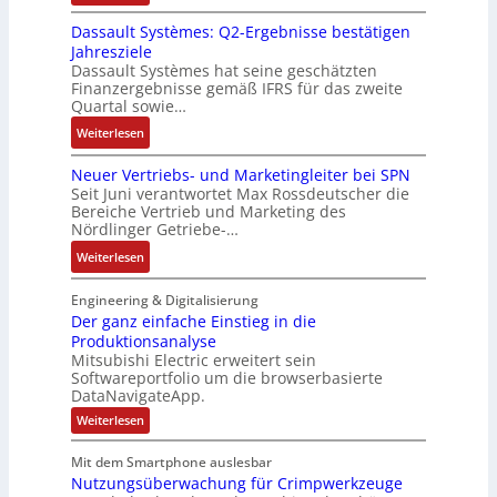
n
R
c
r
-
d
Dassault Systèmes: Q2-Ergebnisse bestätigen
o
k
t
K
A
Jahresziele
s
g
r
i
n
Dassault Systèmes hat seine geschätzten
e
r
i
t
l
Finanzergebnisse gemäß IFRS für das zweite
S
a
a
E
Quartal sowie…
a
y
t
n
n
g
:
Weiterlesen
s
d
g
c
e
D
t
e
u
o
n
Neuer Vertriebs- und Marketingleiter bei SPN
a
e
r
l
d
b
Seit Juni verantwortet Max Rossdeutscher die
s
m
F
a
e
Bereiche Vertrieb und Marketing des
a
s
t
a
t
Nördlinger Getriebe-…
r
u
a
e
b
i
:
:
Weiterlesen
u
c
r
o
P
N
l
h
i
n
o
e
Engineering & Digitalisierung
t
n
k
s
u
Der ganz einfache Einstieg in die
S
i
i
Produktionsanalyse
e
y
k
Mitsubishi Electric erweitert sein
t
r
s
-
Softwareportfolio um die browserbasierte
i
V
t
G
DataNavigateApp.
v
e
è
e
:
Weiterlesen
e
r
m
s
D
M
t
e
e
c
Mit dem Smartphone auslesbar
o
r
r
s
h
Nutzungsüberwachung für Crimpwerkzeuge
g
m
i
:
ä
a