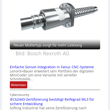
Neuer Muttertyp sorgt für mehr Leistung
Bild: Bosch Rexroth AG
Einfache Sensor-Integration in Fanuc CNC-Systeme
Lenord+Bauer erweitert sein Portfolio der digitalen
MiniCoder um eine Variante mit serieller
Schnittstelle…
:
Weiterlesen
E
i
Cybersecurity
n
IEC62443-Zertifizierung bestätigt Reifegrad ML3 für
sichere Entwicklung
f
Softing Industrial hat seine Zertifizierung nach
a