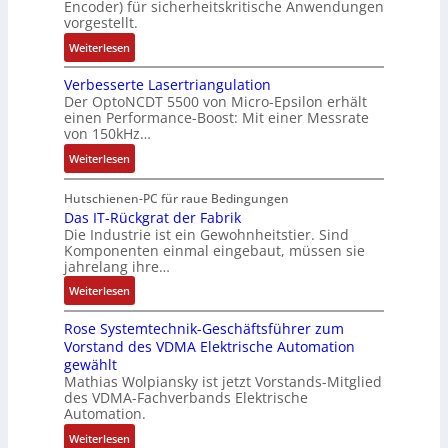
o
Encoder) für sicherheitskritische Anwendungen
f
a
i
m
t
vorgestellt.
ü
g
l
a
i
r
:
Weiterlesen
s
l
t
k
s
B
e
i
i
i
Verbesserte Lasertriangulation
a
i
o
o
Der OptoNCDT 5500 von Micro-Epsilon erhält
c
t
n
n
n
einen Performance-Boost: Mit einer Messrate
h
t
g
e
e
von 150kHz…
e
e
a
n
x
:
r
Weiterlesen
r
n
A
p
V
e
i
g
r
a
e
E
Hutschienen-PC für raue Bedingungen
e
i
b
n
r
Das IT-Rückgrat der Fabrik
n
l
m
e
d
Die Industrie ist ein Gewohnheitstier. Sind
b
t
o
M
i
i
Komponenten einmal eingebaut, müssen sie
e
w
s
a
t
e
jahrelang ihre…
s
i
e
s
s
r
:
s
Weiterlesen
c
M
c
k
t
D
e
k
u
h
r
Rose Systemtechnik-Geschäftsführer zum
a
r
l
l
i
ä
Vorstand des VDMA Elektrische Automation
s
t
u
t
n
f
gewählt
I
e
n
i
e
t
Mathias Wolpiansky ist jetzt Vorstands-Mitglied
T
L
g
t
n
e
des VDMA-Fachverbands Elektrische
-
a
u
-
Automation.
R
s
r
u
:
Weiterlesen
ü
e
n