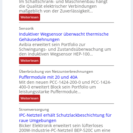
Im Schaltschrank- und Maschinenbau hängt
e
e
Q
n
f
die Qualität elektrischer Verbindungen
z
n
b
2
maßgeblich von der Zuverlässigkeit…
t
e
t
s
-
s
i
:
Weiterlesen
a
-
n
E
N
f
f
u
u
u
r
ü
Sensorik
a
t
f
n
g
h
c
Induktiver Wegsensor überwacht thermische
z
n
d
h
e
u
r
Gehäusedehnungen
e
n
a
M
b
Avibia erweitert sein Portfolio zur
e
E
g
h
a
Schwingungs- und Zustandsüberwachung um
n
i
r
s
den induktiven Wegsensor HEP-100…
m
r
n
ü
i
z
s
b
e
k
:
s
Weiterlesen
u
t
e
I
,
e
s
i
r
m
n
g
e
t
w
Überbrückung von Netzunterbrechnungen
e
d
V
g
a
e
i
Puffermodule mit 20 und 40A
u
b
o
i
c
k
p
Mit den neuen PCC-1424-200-0 und PCC-1424-
n
e
n
h
r
t
400-0 erweitert Block sein Portfolio um
d
r
u
g
s
i
s
leistungsstarke Puffermodule…
i
n
ä
l
v
t
t
e
g
e
:
Weiterlesen
g
e
P
ä
f
a
r
P
r
t
ü
i
t
W
u
n
o
r
Stromversorgung
d
e
t
f
i
d
d
C
g
IPC-Netzteil erhält Schutzlackbeschichtung für
f
u
e
u
g
r
d
s
e
raue Umgebungen
k
i
r
r
e
e
r
e
t
Bicker Elektronik erweitert sein lüfterloses
m
n
c
m
b
n
i
s
p
200W-Industrie-PC-Netzteil BEP-520C um eine
s
o
h
e
o