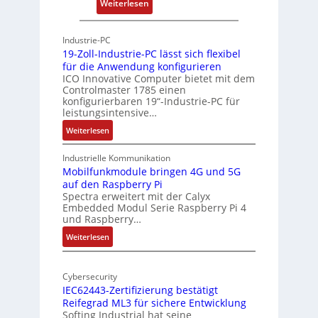
:
Weiterlesen
-
n
P
A
g
h
r
Industrie-PC
y
c
19-Zoll-Industrie-PC lässt sich flexibel
s
h
für die Anwendung konfigurieren
i
ICO Innovative Computer bietet mit dem
i
Controlmaster 1785 einen
c
t
konfigurierbaren 19“-Industrie-PC für
a
e
leistungsintensive…
l
k
:
Weiterlesen
-
t
1
A
u
9
Industrielle Kommunikation
I
r
-
Mobilfunkmodule bringen 4G und 5G
a
auf den Raspberry Pi
Z
Spectra erweitert mit der Calyx
n
o
Embedded Modul Serie Raspberry Pi 4
l
d
und Raspberry…
l
e
:
Weiterlesen
-
r
M
I
E
o
n
d
Cybersecurity
b
d
g
IEC62443-Zertifizierung bestätigt
i
u
e
Reifegrad ML3 für sichere Entwicklung
l
s
Softing Industrial hat seine
f