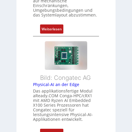
u
auf mechanische
g
r
Einschränkungen,
n
Umgebungsbedingungen und
u
g
g
das Systemlayout abzustimmen.
n
t
d
f
:
Z
Weiterlesen
ü
F
u
r
l
s
m
e
t
e
x
a
h
i
n
r
b
d
L
l
s
e
Bild: Congatec AG
e
ü
i
Physical-AI an der Edge
E
b
s
Das applikationsfertige Modul
t
e
t
aReady.COM Conga-HPC/cRX1
h
r
u
mit AMD Ryzen AI Embedded
e
w
n
X100 Series Prozessoren hat
r
Congatec speziell für
a
g
leistungsintensive Physical-AI-
c
c
Applikationen entwickelt.
a
h
t
u