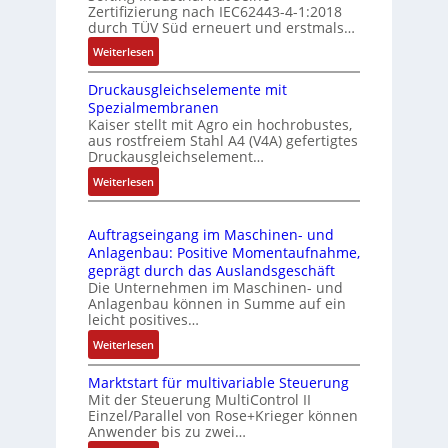
t
Zertifizierung nach IEC62443-4-1:2018
u
r
durch TÜV Süd erneuert und erstmals…
n
i
:
Weiterlesen
k
e
I
m
-
Druckausgleichselemente mit
E
o
P
Spezialmembranen
C
d
C
Kaiser stellt mit Agro ein hochrobustes,
6
u
l
aus rostfreiem Stahl A4 (V4A) gefertigtes
2
l
ä
Druckausgleichselement…
4
e
s
:
Weiterlesen
4
b
s
D
3
r
t
r
-
i
s
Auftragseingang im Maschinen- und
u
Z
n
i
Anlagenbau: Positive Momentaufnahme,
c
e
g
c
geprägt durch das Auslandsgeschäft
k
r
e
h
Die Unternehmen im Maschinen- und
a
t
Anlagenbau können in Summe auf ein
n
f
u
i
leicht positives…
4
l
s
f
G
e
:
Weiterlesen
g
i
u
x
A
l
z
n
i
Marktstart für multivariable Steuerung
u
e
i
Mit der Steuerung MultiControl II
d
b
f
i
e
Einzel/Parallel von Rose+Krieger können
5
e
t
c
Anwender bis zu zwei…
r
G
l
r
h