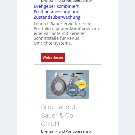
Drehzahl- und Positionssensor
Drehgeber kombiniert
Positionsmessung und
Zustandsüberwachung
Lenord+Bauer erweitert sein
Portfolio digitaler MiniCoder um
eine Variante mit serieller
Schnittstelle für Fanuc-
Umrichtersysteme.
:
Weiterlesen
D
r
e
h
g
e
b
Bild: Lenord,
e
r
Bauer & Co.
k
GmbH
o
Drehzahl- und Positionssensor
m