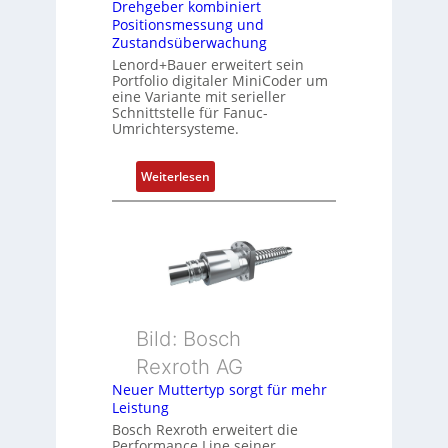
Drehgeber kombiniert
b
Positionsmessung und
i
Zustandsüberwachung
n
Lenord+Bauer erweitert sein
i
Portfolio digitaler MiniCoder um
eine Variante mit serieller
e
Schnittstelle für Fanuc-
r
Umrichtersysteme.
t
P
:
Weiterlesen
o
D
s
r
i
e
t
h
i
g
o
e
n
b
s
Bild: Bosch
e
m
Rexroth AG
r
e
k
Neuer Muttertyp sorgt für mehr
s
Leistung
o
s
m
Bosch Rexroth erweitert die
u
Performance Line seiner