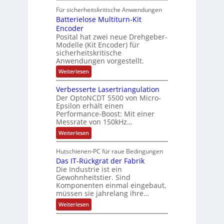
i
t
e
r
i
Für sicherheitskritische Anwendungen
l
n
ä
e
Batterielose Multiturn-Kit
o
s
f
r
o
Encoder
n
h
r
t
Posital hat zwei neue Drehgeber-
g
ä
l
e
Modelle (Kit Encoder) für
l
o
e
sicherheitskritische
t
s
w
S
Anwendungen vorgestellt.
e
ä
c
F
:
Weiterlesen
h
a
h
B
u
n
l
a
t
g
Verbesserte Lasertriangulation
t
t
z
s
Der OptoNCDT 5500 von Micro-
t
l
c
Epsilon erhält einen
e
a
h
Performance-Boost: Mit einer
r
c
a
i
Messrate von 150kHz…
k
l
e
b
t
:
Weiterlesen
l
e
u
V
o
s
n
e
s
c
Hutschienen-PC für raue Bedingungen
g
r
e
h
Das IT-Rückgrat der Fabrik
b
M
i
e
Die Industrie ist ein
u
c
s
l
Gewohnheitstier. Sind
h
s
t
Komponenten einmal eingebaut,
t
e
i
müssen sie jahrelang ihre…
u
r
t
n
t
:
u
Weiterlesen
g
e
D
r
f
L
a
n
ü
a