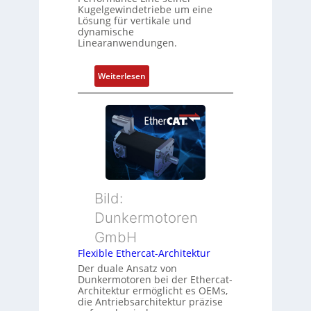
b
n
Kugelgewindetriebe um eine
i
g
Lösung für vertikale und
n
dynamische
u
Linearanwendungen.
i
n
e
d
r
:
Weiterlesen
Z
t
N
u
P
e
s
o
u
t
s
e
a
i
r
n
t
M
d
i
u
s
o
t
ü
Bild:
n
t
b
Dunkermotoren
s
e
e
m
GmbH
r
r
e
t
Flexible Ethercat-Architektur
w
s
y
a
Der duale Ansatz von
s
Dunkermotoren bei der Ethercat-
p
c
Architektur ermöglicht es OEMs,
u
s
h
die Antriebsarchitektur präzise
n
o