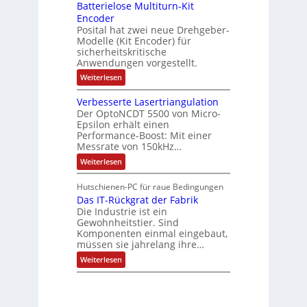
e
Batterielose Multiturn-Kit
o
s
f
r
o
Encoder
n
h
r
t
Posital hat zwei neue Drehgeber-
g
ä
l
e
Modelle (Kit Encoder) für
l
o
e
sicherheitskritische
t
s
w
S
Anwendungen vorgestellt.
e
ä
c
F
:
Weiterlesen
h
a
h
B
u
n
l
a
t
g
Verbesserte Lasertriangulation
t
t
z
s
Der OptoNCDT 5500 von Micro-
t
l
c
Epsilon erhält einen
e
a
h
Performance-Boost: Mit einer
r
c
a
i
Messrate von 150kHz…
k
l
e
b
t
:
Weiterlesen
l
e
u
V
o
s
n
e
s
c
Hutschienen-PC für raue Bedingungen
g
r
e
h
Das IT-Rückgrat der Fabrik
b
M
i
e
Die Industrie ist ein
u
c
s
l
Gewohnheitstier. Sind
h
s
t
Komponenten einmal eingebaut,
t
e
i
müssen sie jahrelang ihre…
u
r
t
n
t
:
u
Weiterlesen
g
e
D
r
f
L
a
n
ü
a
s
-
r
s
I
K
r
e
T
i