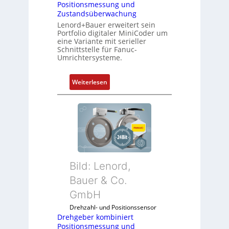
Positionsmessung und
Zustandsüberwachung
Lenord+Bauer erweitert sein
Portfolio digitaler MiniCoder um
eine Variante mit serieller
Schnittstelle für Fanuc-
Umrichtersysteme.
:
Weiterlesen
D
r
e
h
g
e
b
Bild: Lenord,
e
r
Bauer & Co.
k
GmbH
o
Drehzahl- und Positionssensor
m
Drehgeber kombiniert
b
Positionsmessung und