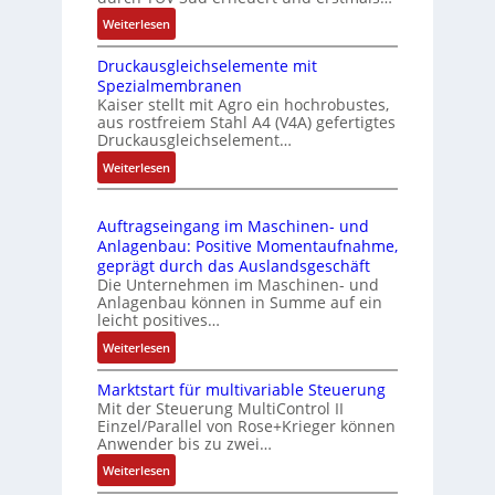
n
i
:
Weiterlesen
k
e
I
m
-
Druckausgleichselemente mit
E
o
P
Spezialmembranen
C
d
C
Kaiser stellt mit Agro ein hochrobustes,
6
u
l
aus rostfreiem Stahl A4 (V4A) gefertigtes
2
l
ä
Druckausgleichselement…
4
e
s
:
Weiterlesen
4
b
s
D
3
r
t
r
-
i
s
Auftragseingang im Maschinen- und
u
Z
n
i
Anlagenbau: Positive Momentaufnahme,
c
e
g
c
geprägt durch das Auslandsgeschäft
k
r
e
h
Die Unternehmen im Maschinen- und
a
t
Anlagenbau können in Summe auf ein
n
f
u
i
leicht positives…
4
l
s
f
G
e
:
Weiterlesen
g
i
u
x
A
l
z
n
i
Marktstart für multivariable Steuerung
u
e
i
Mit der Steuerung MultiControl II
d
b
f
i
e
Einzel/Parallel von Rose+Krieger können
5
e
t
c
Anwender bis zu zwei…
r
G
l
r
h
u
a
:
Weiterlesen
f
a
s
n
u
M
ü
g