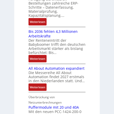
e
C
ä
Bestellungen zahlreiche ERP-
r
t
s
N
Schritte – Datenerfassung,
f
t
a
:
C
Materialprüfung,
t
r
u
Q
Kapazitätsplanung.…
-
s
i
f
2
S
:
f
Weiterlesen
e
n
-
y
K
ü
b
a
E
s
Bis 2036 fehlen 4,3 Millionen
I
h
s
h
r
t
Arbeitskräfte
b
r
-
m
g
e
Der Renteneintritt der
r
e
u
e
Babyboomer trifft den deutschen
e
m
a
r
n
,
Arbeitsmarkt stärker als bislang
b
e
u
z
d
befürchtet: Bis…
g
n
c
u
M
e
i
:
Weiterlesen
h
m
a
p
s
B
t
V
r
r
All About Automation expandiert
s
i
S
o
k
ä
Die Messereihe All About
e
s
t
r
e
Automation findet 2027 erstmals
g
b
2
r
s
in den Niederlanden statt. Und…
t
t
e
0
u
t
i
d
:
Weiterlesen
s
3
k
a
n
u
A
t
6
t
n
g
r
l
Überbrückung von
ä
f
u
d
l
c
l
t
e
Netzunterbrechnungen
r
d
e
h
A
i
h
Puffermodule mit 20 und 40A
e
i
d
b
Mit den neuen PCC-1424-200-0
g
l
s