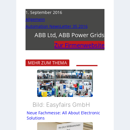
1. September 2016
Allgemein
Automation NewsLetter 35 2016
ABB Ltd, ABB Power Grids
Zur Firmenwebsite
MEHR ZUM THEMA
Bild: Easyfairs GmbH
Neue Fachmesse: All About Electronic
Solutions