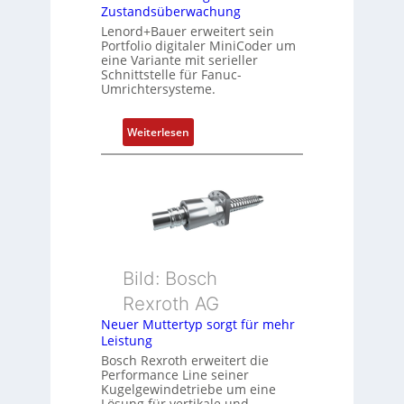
i
Zustandsüberwachung
n
Lenord+Bauer erweitert sein
i
Portfolio digitaler MiniCoder um
eine Variante mit serieller
e
Schnittstelle für Fanuc-
r
Umrichtersysteme.
t
P
:
Weiterlesen
o
D
s
r
i
e
t
h
i
g
o
e
n
b
s
Bild: Bosch
e
m
Rexroth AG
r
e
k
Neuer Muttertyp sorgt für mehr
s
Leistung
o
s
m
Bosch Rexroth erweitert die
u
Performance Line seiner
b
n
Kugelgewindetriebe um eine
i
g
Lösung für vertikale und