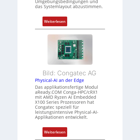
Umgebungsbedingungen und
u
g
g
das Systemlayout abzustimmen.
n
t
d
f
:
Z
Weiterlesen
ü
F
u
r
l
s
m
e
t
e
x
a
h
i
n
r
b
d
L
l
s
e
Bild: Congatec AG
e
ü
i
Physical-AI an der Edge
E
b
s
Das applikationsfertige Modul
t
e
t
aReady.COM Conga-HPC/cRX1
h
r
u
mit AMD Ryzen AI Embedded
e
w
n
X100 Series Prozessoren hat
r
Congatec speziell für
a
g
leistungsintensive Physical-AI-
c
c
Applikationen entwickelt.
a
h
t
u
:
Weiterlesen
-
n
P
A
g