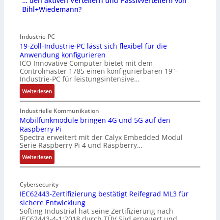
… den aktiven Verteilern und Passivverteilern von
Bihl+Wiedemann?
Industrie-PC
19-Zoll-Industrie-PC lässt sich flexibel für die
Anwendung konfigurieren
ICO Innovative Computer bietet mit dem
Controlmaster 1785 einen konfigurierbaren 19“-
Industrie-PC für leistungsintensive…
:
Weiterlesen
1
9
Industrielle Kommunikation
-
Mobilfunkmodule bringen 4G und 5G auf den
Raspberry Pi
Z
Spectra erweitert mit der Calyx Embedded Modul
o
Serie Raspberry Pi 4 und Raspberry…
l
l
:
Weiterlesen
-
M
I
o
n
Cybersecurity
b
IEC62443-Zertifizierung bestätigt Reifegrad ML3 für
d
i
sichere Entwicklung
u
l
Softing Industrial hat seine Zertifizierung nach
s
f
IEC62443-4-1:2018 durch TÜV Süd erneuert und