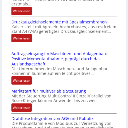
t
u
erstmals…
r
n
:
Weiterlesen
i
k
I
e
m
Druckausgleichselemente mit Spezialmembranen
E
-
o
Kaiser stellt mit Agro ein hochrobustes, aus rostfreiem
C
P
d
Stahl A4 (V4A) gefertigtes Druckausgleichselement…
6
C
u
2
:
Weiterlesen
l
l
4
D
ä
e
4
r
s
b
Auftragseingang im Maschinen- und Anlagenbau:
3
u
s
r
Positive Momentaufnahme, geprägt durch das
-
c
t
i
Auslandsgeschäft
Z
k
s
n
Die Unternehmen im Maschinen- und Anlagenbau
e
a
i
g
können in Summe auf ein leicht positives…
r
u
c
e
:
Weiterlesen
t
s
h
n
A
i
g
f
4
Marktstart für multivariable Steuerung
u
f
l
l
G
Mit der Steuerung MultiControl II Einzel/Parallel von
f
i
e
e
u
Rose+Krieger können Anwender bis zu zwei…
t
z
i
x
n
r
:
Weiterlesen
i
c
i
d
a
M
e
h
b
5
Drahtlose Integration von AGV und Robotik
g
a
r
s
e
G
Die Produktfamilie von Modibus zur Vernetzung von
s
r
u
e
l
a
Maschinen- und Anlagensteuerungen ermöglicht die