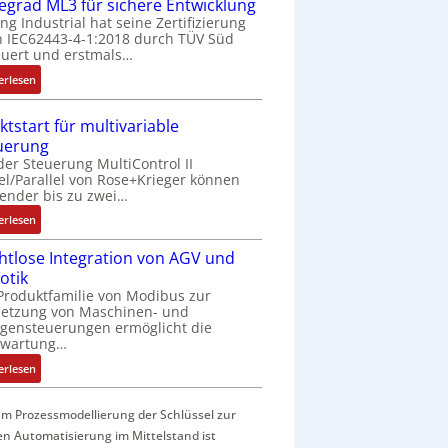
f
fegrad ML3 für sichere Entwicklung
a
ing Industrial hat seine Zertifizierung
 IEC62443-4-1:2018 durch TÜV Süd
c
uert und erstmals…
h
e
:
erlesen
S
I
e
E
ktstart für multivariable
n
C
uerung
s
6
der Steuerung MultiControl II
o
2
el/Parallel von Rose+Krieger können
r
4
ender bis zu zwei…
-
4
:
erlesen
I
3
M
n
-
htlose Integration von AGV und
a
t
Z
otik
r
e
e
Produktfamilie von Modibus zur
k
g
r
netzung von Maschinen- und
t
r
t
gensteuerungen ermöglicht die
s
nwartung…
a
i
t
t
f
:
erlesen
a
i
i
D
r
o
z
r
t
m Prozessmodellierung der Schlüssel zur
n
i
a
f
en Automatisierung im Mittelstand ist
i
e
h
ü