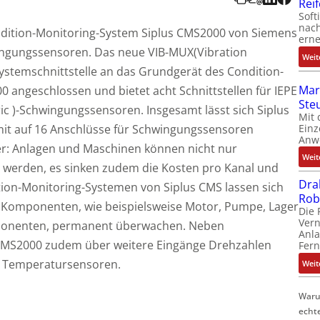
Rei
Soft
nach
ndition-Monitoring-System Siplus CMS2000 von Siemens
erne
ingungssensoren. Das neue VIB-MUX(Vibration
Weit
Systemschnittstelle an das Grundgerät des Condition-
Mar
 angeschlossen und bietet acht Schnittstellen für IEPE
Ste
tric )-Schwingungssensoren. Insgesamt lässt sich Siplus
Mit 
Einz
t auf 16 Anschlüsse für Schwingungssensoren
Anw
er: Anlagen und Maschinen können nicht nur
Weit
 werden, es sinken zudem die Kosten pro Kanal und
Dra
ition-Monitoring-Systemen von Siplus CMS lassen sich
Rob
r Komponenten, wie beispielsweise Motor, Pumpe, Lager
Die 
Ver
mponenten, permanent überwachen. Neben
Anla
 CMS2000 zudem über weitere Eingänge Drehzahlen
Fer
d Temperatursensoren.
Weit
Waru
echt