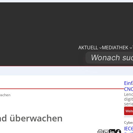
AKTUELL
MEDIATHEK
Search
Ein
CNC
Leno
wachen
digi
seri
Weit
nd überwachen
Cybe
IEC6