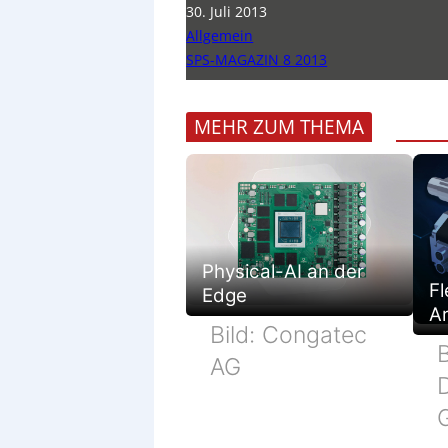
30. Juli 2013
Allgemein
SPS-MAGAZIN 8 2013
MEHR ZUM THEMA
Physical-AI an der
Fl
Edge
Ar
Bild: Congatec
B
AG