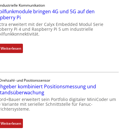
Z
e
Industrielle Kommunikation
o
ilfunkmodule bringen 4G und 5G auf den
l
l
pberry Pi
e
l
ctra erweitert mit der Calyx Embedded Modul Serie
m
-
pberry Pi 4 und Raspberry Pi 5 um industrielle
e
I
ilfunkkonnektivität.
n
n
t
d
:
Weiterlesen
e
u
M
m
s
o
i
t
b
t
r
i
S
i
l
Drehzahl- und Positionssensor
p
e
hgeber kombiniert Positionsmessung und
f
e
-
standsüberwachung
u
z
P
n
ord+Bauer erweitert sein Portfolio digitaler MiniCoder um
i
C
 Variante mit serieller Schnittstelle für Fanuc-
k
a
ichtersysteme.
l
m
l
ä
o
m
s
:
Weiterlesen
d
e
s
D
u
m
t