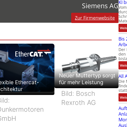
KI 
Siemens AG
Vom 
durc
Schr
Zur Firmenwebsite
Mate
Weit
Bis 
Arb
Der 
den 
bisl
Weit
Neuer Muttertyp sorgt
All
Die 
exible Ethercat-
für mehr Leistung
find
chitektur
stat
Bild: Bosch
Weit
ild:
Rexroth AG
Auf
Dunkermotoren
Anl
GmbH
Mom
Aus