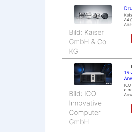
Dru
Kais
A4 
Ans
Bild: Kaiser
GmbH & Co
KG
19-
Anw
ICO
eine
Bild: ICO
Anw
Innovative
Computer
GmbH