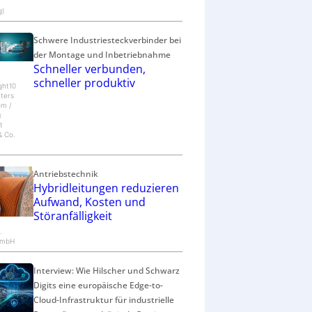
c
g)
h
ä
Schwere Industriesteckverbinder bei
f
der Montage und Inbetriebnahme
t
Schneller verbunden,
schneller produktiv
ght10
tters
om /
x
t
 Co.
Antriebstechnik
Hybridleitungen reduzieren
Aufwand, Kosten und
Störanfälligkeit
.
GmbH
Interview: Wie Hilscher und Schwarz
Digits eine europäische Edge-to-
Cloud-Infrastruktur für industrielle