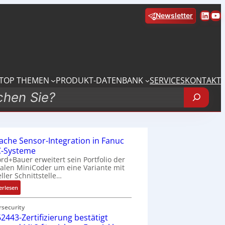
Linke
Yo
Newsletter
TOP THEMEN
PRODUKT-DATENBANK
SERVICES
KONTAKT
fache Sensor-Integration in Fanuc
-Systeme
rd+Bauer erweitert sein Portfolio der
talen MiniCoder um eine Variante mit
eller Schnittstelle…
:
erlesen
E
i
rsecurity
2443-Zertifizierung bestätigt
n