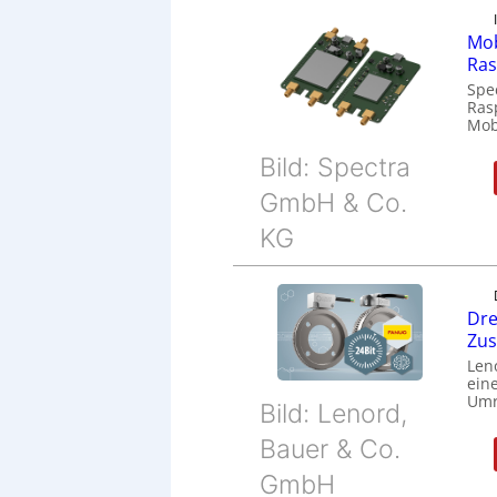
Mob
Ras
Spe
Ras
Mob
Bild: Spectra
GmbH & Co.
KG
Dre
Zu
Len
eine
Umr
Bild: Lenord,
Bauer & Co.
GmbH