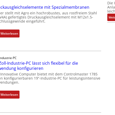
Die
ckausgleichselemente mit Spezialmembranen
Anl
leic
er stellt mit Agro ein hochrobustes, aus rostfreiem Stahl
(V4A) gefertigtes Druckausgleichselement mit M12x1.5-
Weit
chlussgewinde eingeführt.
:
Weiterlesen
D
r
u
c
Industrie-PC
k
Zoll-Industrie-PC lässt sich flexibel für die
a
endung konfigurieren
u
 Innovative Computer bietet mit dem Controlmaster 1785
s
n konfigurierbaren 19“-Industrie-PC für leistungsintensive
g
endungen.
l
e
:
Weiterlesen
i
1
c
9
h
-
s