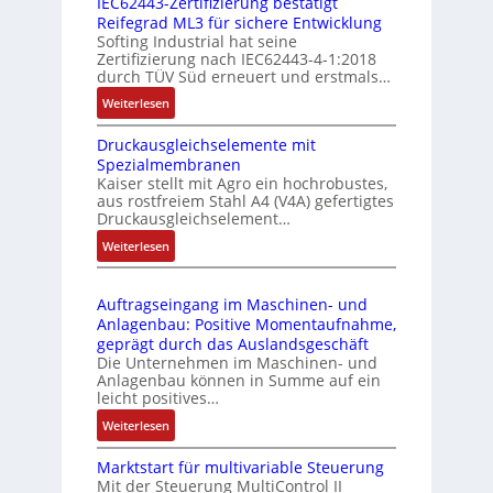
IEC62443-Zertifizierung bestätigt
i
u
e
Reifegrad ML3 für sichere Entwicklung
l
s
Softing Industrial hat seine
f
t
Zertifizierung nach IEC62443-4-1:2018
u
r
durch TÜV Süd erneuert und erstmals…
n
i
:
Weiterlesen
k
e
I
m
-
Druckausgleichselemente mit
E
o
P
Spezialmembranen
C
d
C
Kaiser stellt mit Agro ein hochrobustes,
6
u
l
aus rostfreiem Stahl A4 (V4A) gefertigtes
2
l
ä
Druckausgleichselement…
4
e
s
:
Weiterlesen
4
b
s
D
3
r
t
r
-
i
s
Auftragseingang im Maschinen- und
u
Z
n
i
Anlagenbau: Positive Momentaufnahme,
c
e
g
c
geprägt durch das Auslandsgeschäft
k
r
e
h
Die Unternehmen im Maschinen- und
a
t
Anlagenbau können in Summe auf ein
n
f
u
i
leicht positives…
4
l
s
f
G
e
:
Weiterlesen
g
i
u
x
A
l
z
n
i
Marktstart für multivariable Steuerung
u
e
i
Mit der Steuerung MultiControl II
d
b
f