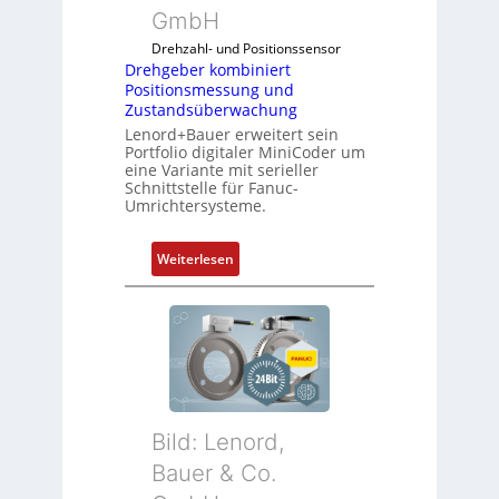
GmbH
Drehzahl- und Positionssensor
Drehgeber kombiniert
Positionsmessung und
Zustandsüberwachung
Lenord+Bauer erweitert sein
Portfolio digitaler MiniCoder um
eine Variante mit serieller
Schnittstelle für Fanuc-
Umrichtersysteme.
:
Weiterlesen
D
r
e
h
g
e
b
Bild: Lenord,
e
r
Bauer & Co.
k