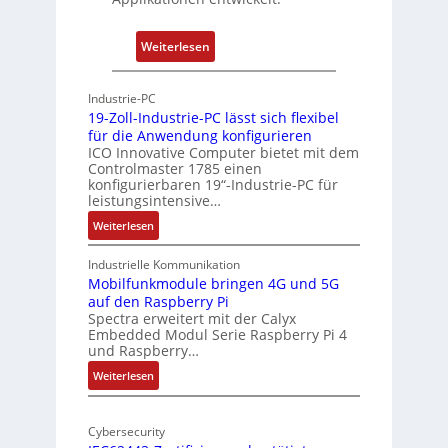
a
h
t
u
:
Weiterlesen
-
n
P
A
g
h
r
Industrie-PC
y
c
19-Zoll-Industrie-PC lässt sich flexibel
s
h
für die Anwendung konfigurieren
i
ICO Innovative Computer bietet mit dem
i
Controlmaster 1785 einen
c
t
konfigurierbaren 19“-Industrie-PC für
a
e
leistungsintensive…
l
k
:
Weiterlesen
-
t
1
A
u
9
Industrielle Kommunikation
I
r
-
Mobilfunkmodule bringen 4G und 5G
a
auf den Raspberry Pi
Z
Spectra erweitert mit der Calyx
n
o
Embedded Modul Serie Raspberry Pi 4
l
d
und Raspberry…
l
e
:
Weiterlesen
-
r
M
I
E
o
n
d
Cybersecurity
b
d
g