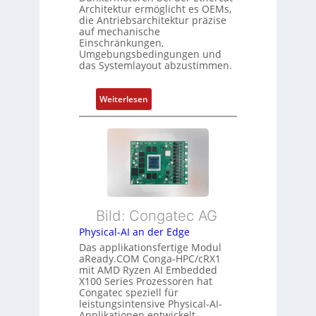
c
Architektur ermöglicht es OEMs,
u
s
h
die Antriebsarchitektur präzise
n
o
u
auf mechanische
g
r
Einschränkungen,
n
Umgebungsbedingungen und
u
g
g
das Systemlayout abzustimmen.
n
t
d
f
:
Z
Weiterlesen
ü
F
u
r
l
s
m
e
t
e
x
a
h
i
n
r
b
d
L
l
s
e
Bild: Congatec AG
e
ü
i
Physical-AI an der Edge
E
b
s
Das applikationsfertige Modul
t
e
t
aReady.COM Conga-HPC/cRX1
h
r
u
mit AMD Ryzen AI Embedded
e
w
n
X100 Series Prozessoren hat
r
Congatec speziell für
a
g
leistungsintensive Physical-AI-
c
c
Applikationen entwickelt.