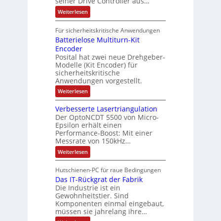
seiner Drive Controller aus…
m
A
z
e
s
t
a
:
Weiterlesen
r
k
e
S
t
i
t
e
r
i
Für sicherheitskritische Anwendungen
l
n
ä
e
Batterielose Multiturn-Kit
o
s
f
r
o
Encoder
n
h
r
t
Posital hat zwei neue Drehgeber-
g
ä
l
e
Modelle (Kit Encoder) für
l
o
e
sicherheitskritische
t
s
w
S
Anwendungen vorgestellt.
e
ä
c
F
:
Weiterlesen
h
a
h
B
u
n
l
a
t
g
Verbesserte Lasertriangulation
t
t
z
s
Der OptoNCDT 5500 von Micro-
t
l
c
Epsilon erhält einen
e
a
h
Performance-Boost: Mit einer
r
c
a
i
Messrate von 150kHz…
k
l
e
b
t
:
Weiterlesen
l
e
u
V
o
s
n
e
s
c
Hutschienen-PC für raue Bedingungen
g
r
e
h
Das IT-Rückgrat der Fabrik
b
M
i
e
Die Industrie ist ein
u
c
s
l
Gewohnheitstier. Sind
h
s
t
Komponenten einmal eingebaut,
t
e
i
müssen sie jahrelang ihre…
u
r
t
n
t