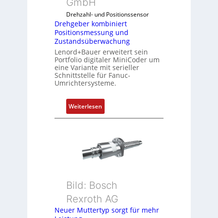
GmbH
o
Drehzahl- und Positionssensor
m
Drehgeber kombiniert
b
Positionsmessung und
i
Zustandsüberwachung
n
Lenord+Bauer erweitert sein
i
Portfolio digitaler MiniCoder um
eine Variante mit serieller
e
Schnittstelle für Fanuc-
r
Umrichtersysteme.
t
P
:
Weiterlesen
o
D
s
r
i
e
t
h
i
g
o
e
n
b
s
Bild: Bosch
e
m
Rexroth AG
r
e
k
Neuer Muttertyp sorgt für mehr
s