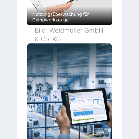
Nutzungsüberwachung für
Crimpwerkzeuge
Bild: Weidmüller GmbH
& Co. KG