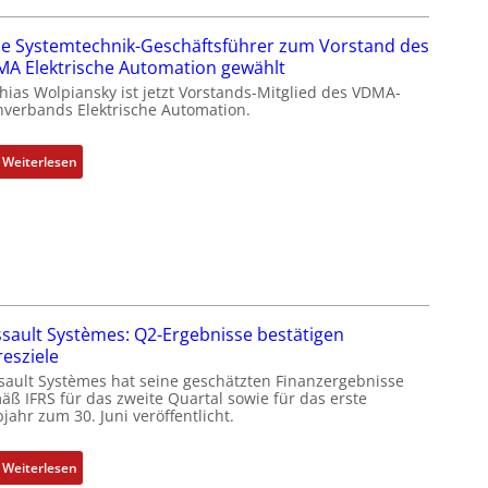
s
I
e Systemtechnik-Geschäftsführer zum Vorstand des
T
A Elektrische Automation gewählt
-
hias Wolpiansky ist jetzt Vorstands-Mitglied des VDMA-
R
hverbands Elektrische Automation.
ü
c
:
Weiterlesen
k
R
g
o
r
s
a
e
t
S
d
y
e
s
r
sault Systèmes: Q2-Ergebnisse bestätigen
t
F
resziele
e
a
sault Systèmes hat seine geschätzten Finanzergebnisse
m
b
äß IFRS für das zweite Quartal sowie für das erste
t
jahr zum 30. Juni veröffentlicht.
r
e
i
c
k
:
Weiterlesen
h