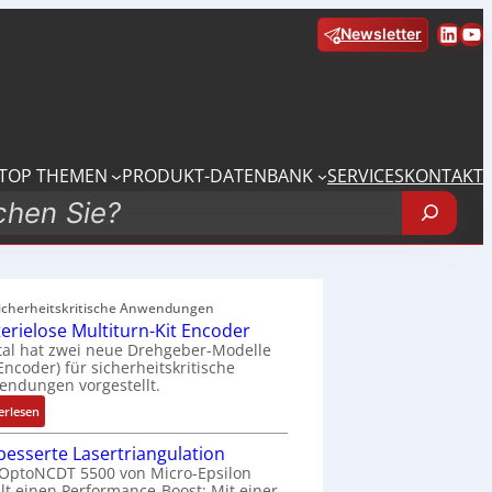
Linke
Yo
Newsletter
TOP THEMEN
PRODUKT-DATENBANK
SERVICES
KONTAKT
sicherheitskritische Anwendungen
terielose Multiturn-Kit Encoder
tal hat zwei neue Drehgeber-Modelle
 Encoder) für sicherheitskritische
ndungen vorgestellt.
:
erlesen
B
besserte Lasertriangulation
a
OptoNCDT 5500 von Micro-Epsilon
t
lt einen Performance-Boost: Mit einer