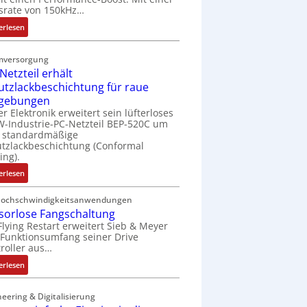
t
srate von 150kHz…
e
:
erlesen
r
V
i
e
e
mversorgung
r
l
Netzteil erhält
b
o
utzlackbeschichtung für raue
e
s
gebungen
s
e
er Elektronik erweitert sein lüfterloses
s
M
-Industrie-PC-Netzteil BEP-520C um
e
u
e standardmäßige
r
tzlackbeschichtung (Conformal
l
ing).
t
t
e
i
:
erlesen
L
t
I
a
u
P
Hochschwindigkeitsanwendungen
s
r
sorlose Fangschaltung
C
e
n
Flying Restart erweitert Sieb & Meyer
-
r
Funktionsumfang seiner Drive
-
N
roller aus…
t
K
e
r
i
t
:
erlesen
i
t
z
S
a
E
t
e
eering & Digitalisierung
n
n
e
n