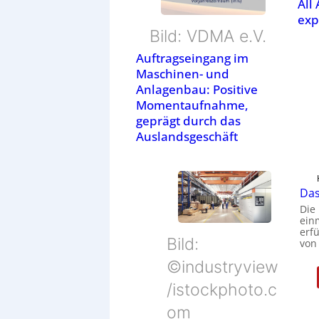
All
exp
Bild: VDMA e.V.
Auftragseingang im
Maschinen- und
Anlagenbau: Positive
Momentaufnahme,
geprägt durch das
Auslandsgeschäft
Das
Die
ein
erfü
Bild:
von
©industryview
/istockphoto.c
om