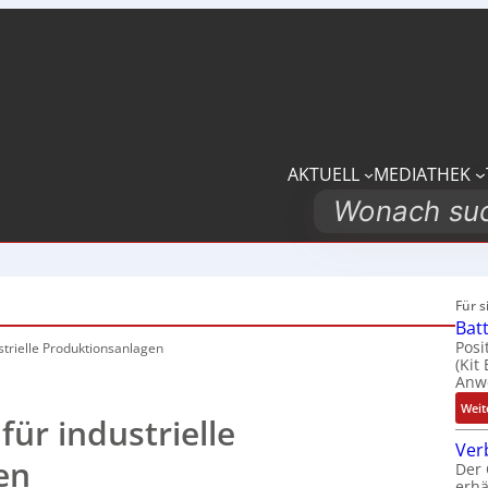
AKTUELL
MEDIATHEK
Search
Für 
Bat
Posi
trielle
Produktionsanlagen
(Kit
Anwe
Weit
ür industrielle
Ver
en
Der 
erhä