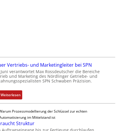
D
n
a
i
s
k
s
-
a
G
u
e
l
s
t
c
S
h
y
ä
s
er Vertriebs- und Marketingleiter bei SPN
f
t
t Juni verantwortet Max Rossdeutscher die Bereiche
t
è
trieb und Marketing des Nördlinger Getriebe- und
s
m
zahnungsspezialisten SPN Schwaben Präzision.
f
e
ü
s
:
Weiterlesen
h
:
N
r
Q
e
e
2
Warum Prozessmodellierung der Schlüssel zur echten
u
r
-
Automatisierung im Mittelstand ist
e
z
braucht Struktur
E
r
u
r
 Auftragseingang bis zur Fertigung durchlaufen