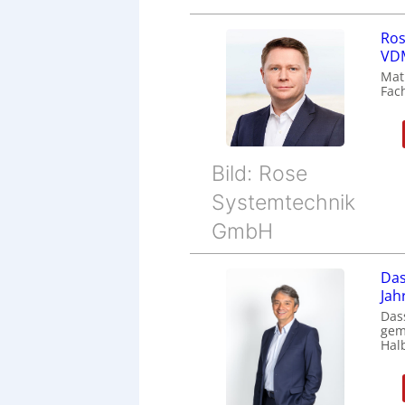
Ros
VDM
Mat
Fac
Bild: Rose
Systemtechnik
GmbH
Das
Jah
Das
gem
Halb