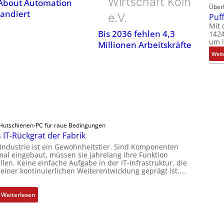
Wirtschaft Köln
 About Automation
Über
andiert
e.V.
Puf
Mit 
Bis 2036 fehlen 4,3
1424
um l
Millionen Arbeitskräfte
Weit
Hutschienen-PC für raue Bedingungen
 IT-Rückgrat der Fabrik
 Industrie ist ein Gewohnheitstier. Sind Komponenten
mal eingebaut, müssen sie jahrelang ihre Funktion
llen. Keine einfache Aufgabe in der IT-Infrastruktur, die
 einer kontinuierlichen Weiterentwicklung geprägt ist.…
:
Weiterlesen
D
a