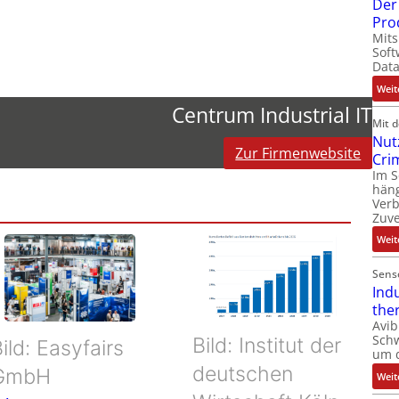
Der 
Pro
Mits
Soft
Dat
Weit
Centrum Industrial IT
Mit 
Nut
Zur Firmenwebsite
Cri
Im 
häng
Ver
Zuve
Weit
Sens
Ind
the
Avib
Sch
Bild: Institut der
ild: Easyfairs
um 
deutschen
GmbH
Weit