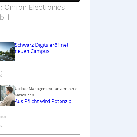
d: Omron Electronics
bH
Schwarz Digits eröffnet
neuen Campus
rz
KG
Update-Management für vernetzte
Maschinen
Aus Pflicht wird Potenzial
Slash
ss