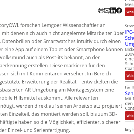
Mes
Weit
ctoryOWL forschen Lemgoer Wissenschaftler an
Stro
IPC-
mit denen sich auch nicht angelernte Mitarbeiter über
Sch
s, Datenbrillen oder Smartwatches intuitiv durch einen
Um
er eine App auf einem Tablet oder Smartphone können
Bick
200W
 Volksmund auch als Post-its bekannt, an der
ein
Schu
aerkennung erstellen. Diese markieren für den
Coat
lassen sich mit Kommentaren versehen. Im Bereich
Weit
estützte Erweiterung der Realität – entwickelten die
Für 
ionsbasierten AR-Umgebung am Montagesystem eine
Sen
mobile Hilfsmittel auskommt. Alle relevanten
Mit 
den 
ötigt, werden direkt auf seinen Arbeitsplatz projiziert
Cont
rten Einzelteil, das montiert werden soll, bis zum 3D-
Weit
ftigte haben so die Möglichkeit, effizienter, sicherer
der Einzel- und Serienfertigung.
Engin