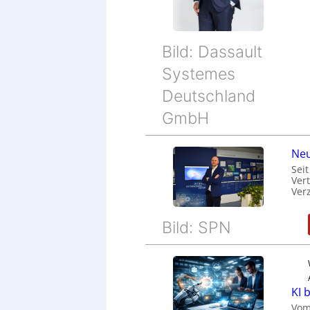
Bild: Dassault
Systemes
Deutschland
GmbH
Neu
Sei
Ver
Ver
Bild: SPN
KI 
Vom