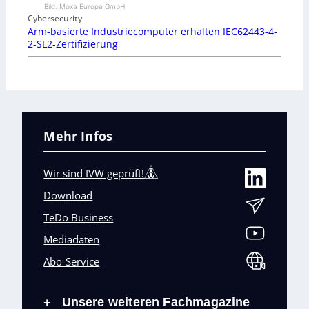
Bild: Moxa Europe GmbH
Cybersecurity
Arm-basierte Industriecomputer erhalten IEC62443-4-
2-SL2-Zertifizierung
Mehr Infos
Wir sind IVW geprüft!
Download
TeDo Business
Mediadaten
Abo-Service
Unsere weiteren Fachmagazine
+