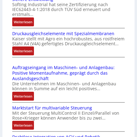
Softing Industrial hat seine Zertifizierung nach
s
f
IEC62443-4-1:2018 durch TÜV Süd erneuert und
t
u
erstmals…
r
n
:
Weiterlesen
i
k
I
e
m
Druckausgleichselemente mit Spezialmembranen
E
-
o
Kaiser stellt mit Agro ein hochrobustes, aus rostfreiem
C
P
d
Stahl A4 (V4A) gefertigtes Druckausgleichselement…
6
C
u
2
:
Weiterlesen
l
l
4
D
ä
e
4
r
s
b
Auftragseingang im Maschinen- und Anlagenbau:
3
u
s
r
Positive Momentaufnahme, geprägt durch das
-
c
t
i
Auslandsgeschäft
Z
k
s
n
Die Unternehmen im Maschinen- und Anlagenbau
e
a
i
g
können in Summe auf ein leicht positives…
r
u
c
e
:
Weiterlesen
t
s
h
n
A
i
g
f
4
Marktstart für multivariable Steuerung
u
f
l
l
G
Mit der Steuerung MultiControl II Einzel/Parallel von
f
i
e
e
u
Rose+Krieger können Anwender bis zu zwei…
t
z
i
x
n
r
:
Weiterlesen
i
c
i
d
a
M
e
h
b
5
Drahtlose Integration von AGV und Robotik
g
a