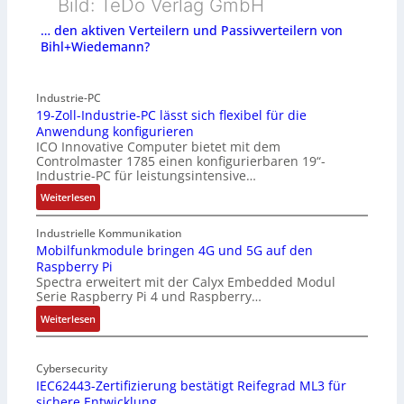
Bild: TeDo Verlag GmbH
… den aktiven Verteilern und Passivverteilern von
Bihl+Wiedemann?
Industrie-PC
19-Zoll-Industrie-PC lässt sich flexibel für die
Anwendung konfigurieren
ICO Innovative Computer bietet mit dem
Controlmaster 1785 einen konfigurierbaren 19“-
Industrie-PC für leistungsintensive…
:
Weiterlesen
1
9
Industrielle Kommunikation
-
Mobilfunkmodule bringen 4G und 5G auf den
Raspberry Pi
Z
Spectra erweitert mit der Calyx Embedded Modul
o
Serie Raspberry Pi 4 und Raspberry…
l
l
:
Weiterlesen
-
M
I
o
n
Cybersecurity
b
IEC62443-Zertifizierung bestätigt Reifegrad ML3 für
d
i
sichere Entwicklung
u
l