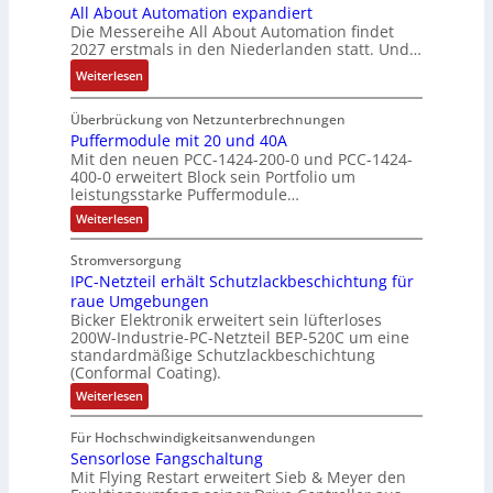
ü
All About Automation expandiert
S
i
h
t
n
g
h
Die Messereihe All About Automation findet
y
s
t
a
d
e
r
2027 erstmals in den Niederlanden statt. Und…
s
2
S
u
M
b
e
t
0
:
Weiterlesen
t
f
a
n
r
e
3
A
r
n
r
i
z
m
6
l
Überbrückung von Netzunterbrechnungen
u
a
k
s
u
e
f
l
Puffermodule mit 20 und 40A
k
h
e
s
m
Mit den neuen PCC-1424-200-0 und PCC-1424-
e
A
t
m
t
e
V
400-0 erweitert Block sein Portfolio um
h
b
u
e
i
b
o
leistungsstarke Puffermodule…
l
o
r
,
n
e
r
:
Weiterlesen
e
u
g
g
s
s
P
n
t
e
l
u
t
t
Stromversorgung
4
A
f
p
e
ä
a
IPC-Netzteil erhält Schutzlackbeschichtung für
f
,
u
r
i
t
e
n
raue Umgebungen
3
t
ä
t
r
i
d
Bicker Elektronik erweitert sein lüfterloses
m
M
o
g
e
g
200W-Industrie-PC-Netzteil BEP-520C um eine
d
o
i
m
t
r
standardmäßige Schutzlackbeschichtung
e
d
e
l
a
(Conformal Coating).
u
d
b
n
s
l
l
t
u
e
:
J
Weiterlesen
V
e
i
i
I
r
i
a
m
D
P
o
o
i
c
S
Für Hochschwindigkeitsanwendungen
h
C
M
t
n
n
h
P
Sensorlose Fangschaltung
-
r
A
2
e
N
e
Mit Flying Restart erweitert Sieb & Meyer den
d
N
0
e
E
e
n
x