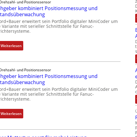
Drehzahl- und Positionssensor
hgeber kombiniert Positionsmessung und
standsüberwachung
ord+Bauer erweitert sein Portfolio digitaler MiniCoder um
 Variante mit serieller Schnittstelle für Fanuc-
ichtersysteme.
:
Weiterlesen
D
r
e
Drehzahl- und Positionssensor
h
hgeber kombiniert Positionsmessung und
g
standsüberwachung
e
ord+Bauer erweitert sein Portfolio digitaler MiniCoder um
b
 Variante mit serieller Schnittstelle für Fanuc-
e
ichtersysteme.
r
k
:
Weiterlesen
o
D
m
r
b
e
i