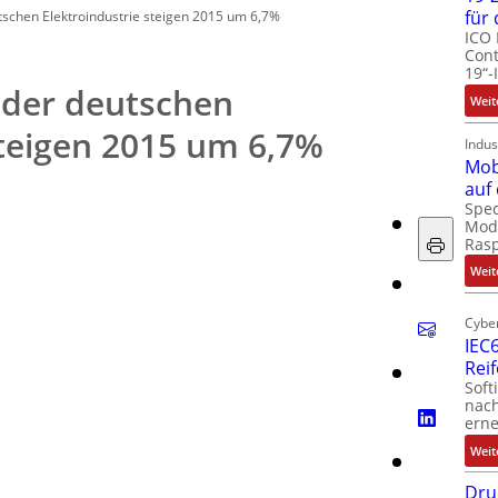
für
schen Elektroindustrie steigen 2015 um 6,7%
ICO 
Cont
19“-
 der deutschen
Weit
steigen 2015 um 6,7%
Indus
Mob
auf
Spec
Modu
Ras
Weit
Cyber
IEC6
Rei
Soft
nach
erne
Weit
Dru