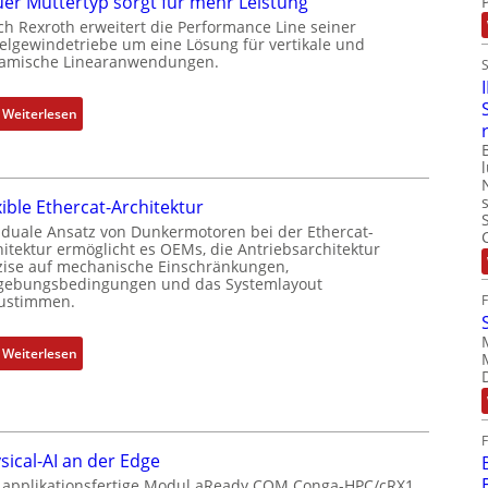
er Muttertyp sorgt für mehr Leistung
h
n
ch Rexroth erweitert die Performance Line seiner
g
i
elgewindetriebe um eine Lösung für vertikale und
e
amische Linearanwendungen.
e
b
r
e
t
:
Weiterlesen
r
P
N
k
o
e
o
s
u
m
i
xible Ethercat-Architektur
e
b
t
r
 duale Ansatz von Dunkermotoren bei der Ethercat-
i
i
hitektur ermöglicht es OEMs, die Antriebsarchitektur
M
n
zise auf mechanische Einschränkungen,
o
u
i
ebungsbedingungen und das Systemlayout
n
t
ustimmen.
e
s
t
r
m
e
t
:
Weiterlesen
e
r
P
F
s
t
o
l
s
y
s
e
u
p
i
x
n
s
sical-AI an der Edge
t
i
g
o
 applikationsfertige Modul aReady.COM Conga-HPC/cRX1
i