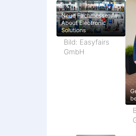
Neue Fachmesse: All
About Electronic
Solutions
Bild: Easyfairs
GmbH
G
be
B