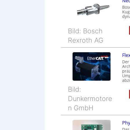
Neu
Bos
Kug
dyn
Bild: Bosch
Rexroth AG
Fle
Der
Arc
prä
Umg
abz
Bild:
Dunkermotore
n GmbH
Phy
Das