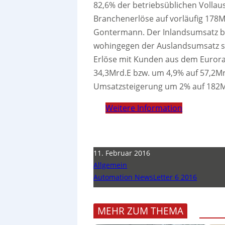
82,6% der betriebsüblichen Vollau
Branchenerlöse auf vorläufig 178M
Gontermann. Der Inlandsumsatz bli
wohingegen der Auslandsumsatz se
Erlöse mit Kunden aus dem Euror
34,3Mrd.E bzw. um 4,9% auf 57,2Mrd
Umsatzsteigerung um 2% auf 182M
Weitere Information
11. Februar 2016
Allgemein
Automation NewsLetter 6 2016
MEHR ZUM THEMA