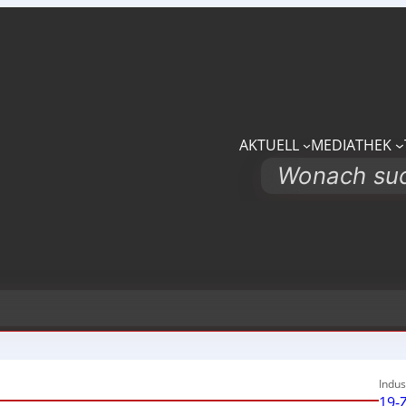
AKTUELL
MEDIATHEK
Search
Indus
19-Z