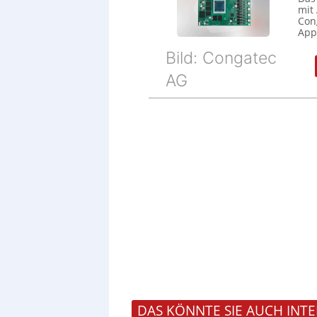
mit
Cong
Appl
Bild: Congatec
AG
DAS KÖNNTE SIE AUCH INTE