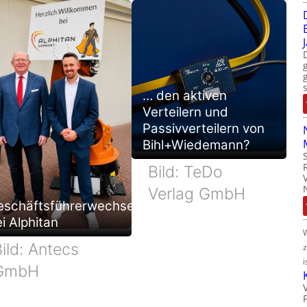
… den aktiven
Verteilern und
Passivverteilern von
Bihl+Wiedemann?
Bild: TeDo
Verlag GmbH
eschäftsführerwechsel
i Alphitan
ild: Antecs
i
GmbH