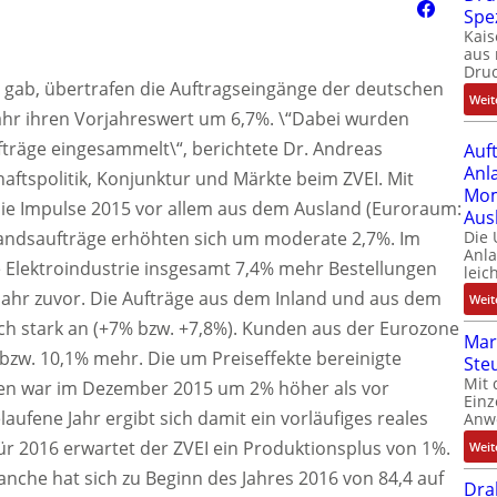
Spe
Kais
aus 
Dru
 gab, übertrafen die Auftragseingänge der deutschen
Weit
ahr ihren Vorjahreswert um 6,7%. \“Dabei wurden
fträge eingesammelt\“, berichtete Dr. Andreas
Auf
Anl
aftspolitik, Konjunktur und Märkte beim ZVEI. Mit
Mom
e Impulse 2015 vor allem aus dem Ausland (Euroraum:
Aus
Inlandsaufträge erhöhten sich um moderate 2,7%. Im
Die
Anl
 Elektroindustrie insgesamt 7,4% mehr Bestellungen
leic
 Jahr zuvor. Die Aufträge aus dem Inland und aus dem
Weit
ch stark an (+7% bzw. +7,8%). Kunden aus der Eurozone
Mar
 bzw. 10,1% mehr. Die um Preiseffekte bereinigte
Ste
Mit 
en war im Dezember 2015 um 2% höher als vor
Einz
laufene Jahr ergibt sich damit ein vorläufiges reales
Anw
r 2016 erwartet der ZVEI ein Produktionsplus von 1%.
Weit
anche hat sich zu Beginn des Jahres 2016 von 84,4 auf
Dra