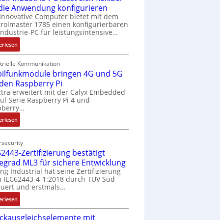
 die Anwendung konfigurieren
Innovative Computer bietet mit dem
rolmaster 1785 einen konfigurierbaren
Industrie-PC für leistungsintensive…
:
erlesen
1
9
trielle Kommunikation
ilfunkmodule bringen 4G und 5G
-
Z
 den Raspberry Pi
o
tra erweitert mit der Calyx Embedded
l Serie Raspberry Pi 4 und
l
pberry…
l
-
:
erlesen
I
M
n
o
security
d
b
2443-Zertifizierung bestätigt
u
i
fegrad ML3 für sichere Entwicklung
s
l
ing Industrial hat seine Zertifizierung
t
f
 IEC62443-4-1:2018 durch TÜV Süd
r
u
uert und erstmals…
i
n
:
erlesen
e
k
I
-
m
ckausgleichselemente mit
E