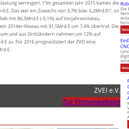
slastung verringert. \“Im gesamten Jahr 2015 kamen die
Rob
Die 
rd.E. Das war ein Zuwachs von 3,7% bzw. 6,2Mrd.E\“, so
Ver
Anla
eb mit 86,5Mrd.E (-0,1%) auf Vorjahresniveau,
Fer
in 2014er-Niveau mit 91,5Mrd.E um 7,4% übertraf. Die
Weit
aum und aus Drittländern nahmen um 12% auf
Ein
.E zu. Für 2016 prognostiziert der ZVEI eine
CNC
rd.E.
Leno
digi
seri
Weit
ZVEI e.V.
Zur Firmenwebsite