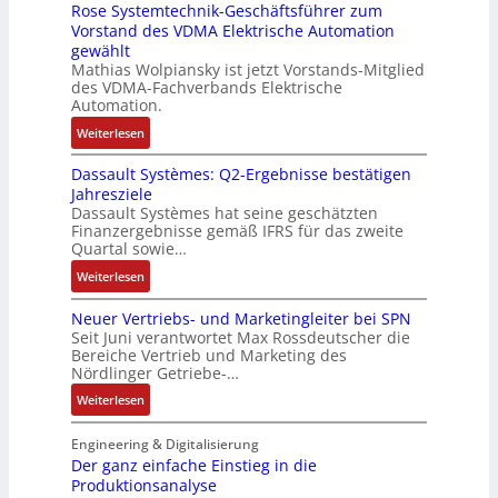
Rose Systemtechnik-Geschäftsführer zum
a
r
l
l
i
ä
Vorstand des VDMA Elektrische Automation
s
t
u
t
n
f
gewählt
I
e
n
i
e
t
Mathias Wolpiansky ist jetzt Vorstands-Mitglied
T
L
g
t
n
e
des VDMA-Fachverbands Elektrische
-
a
u
-
Automation.
R
s
r
u
:
Weiterlesen
ü
e
n
n
R
c
r
-
d
Dassault Systèmes: Q2-Ergebnisse bestätigen
o
k
t
K
A
Jahresziele
s
g
r
i
n
Dassault Systèmes hat seine geschätzten
e
r
i
t
l
Finanzergebnisse gemäß IFRS für das zweite
S
a
a
E
Quartal sowie…
a
y
t
n
n
g
:
Weiterlesen
s
d
g
c
e
D
t
e
u
o
n
Neuer Vertriebs- und Marketingleiter bei SPN
a
e
r
l
d
b
Seit Juni verantwortet Max Rossdeutscher die
s
m
F
a
e
Bereiche Vertrieb und Marketing des
a
s
t
a
t
Nördlinger Getriebe-…
r
u
a
e
b
i
:
:
Weiterlesen
u
c
r
o
P
N
l
h
i
n
o
e
Engineering & Digitalisierung
t
n
k
s
u
Der ganz einfache Einstieg in die
S
i
i
Produktionsanalyse
e
y
k