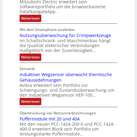
Mitsubishi Electric erweitert sein
t
r
s
-
Softwareportfolio um die browserbasierte
i
V
t
G
DataNavigateApp.
v
e
è
e
:
Weiterlesen
e
r
m
s
D
M
t
e
e
c
Mit dem Smartphone auslesbar
o
r
r
s
h
Nutzungsüberwachung für Crimpwerkzeuge
g
m
i
:
ä
a
Im Schaltschrank- und Maschinenbau hängt
e
e
Q
n
f
die Qualität elektrischer Verbindungen
z
n
b
2
maßgeblich von der Zuverlässigkeit…
t
e
t
s
-
s
i
:
Weiterlesen
a
-
n
E
N
f
f
u
u
u
r
ü
Sensorik
a
t
f
n
g
h
c
Induktiver Wegsensor überwacht thermische
z
n
d
h
e
u
r
Gehäusedehnungen
e
n
a
M
b
Avibia erweitert sein Portfolio zur
e
E
g
h
a
Schwingungs- und Zustandsüberwachung um
n
i
r
s
den induktiven Wegsensor HEP-100…
m
r
n
ü
i
z
s
b
e
k
:
s
Weiterlesen
u
t
e
I
,
e
s
i
r
m
n
g
e
t
w
Überbrückung von Netzunterbrechnungen
e
d
V
g
a
e
i
Puffermodule mit 20 und 40A
u
b
o
i
c
k
p
Mit den neuen PCC-1424-200-0 und PCC-1424-
n
e
n
h
r
t
400-0 erweitert Block sein Portfolio um
d
r
u
g
s
i
s
leistungsstarke Puffermodule…
i
n
ä
l
v
t