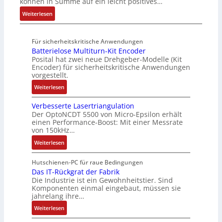
können in Summe auf ein leicht positives…
g
l
o
r
u
u
r
:
Weiterlesen
e
u
n
n
a
A
n
t
d
g
d
u
4
A
R
M
Für sicherheitskritische Anwendungen
f
,
u
o
L
Batterielose Multiturn-Kit Encoder
t
3
t
b
3
Posital hat zwei neue Drehgeber-Modelle (Kit
r
M
o
o
Encoder) für sicherheitskritische Anwendungen
f
a
i
m
t
vorgestellt.
ü
g
l
a
i
r
:
Weiterlesen
s
l
t
k
s
B
e
i
i
i
Verbesserte Lasertriangulation
a
i
o
o
Der OptoNCDT 5500 von Micro-Epsilon erhält
c
t
n
n
n
einen Performance-Boost: Mit einer Messrate
h
t
g
e
e
von 150kHz…
e
e
a
n
x
:
r
Weiterlesen
r
n
A
p
V
e
i
g
r
a
e
E
Hutschienen-PC für raue Bedingungen
e
i
b
n
r
Das IT-Rückgrat der Fabrik
n
l
m
e
d
Die Industrie ist ein Gewohnheitstier. Sind
b
t
o
M
i
i
Komponenten einmal eingebaut, müssen sie
e
w
s
a
t
e
jahrelang ihre…
s
i
e
s
s
r
:
s
Weiterlesen
c
M
c
k
t
D
e
k
u
h
r