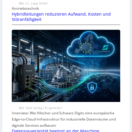
Bild: U.I. Lapp GmbH
Antriebstechnik
Hybridleitungen reduzieren Aufwand, Kosten und
Störanfälligkeit
Bild: TeDo Verlag / KI-generiert
Interview: Wie Hilscher und Schwarz Digits eine europäische
Edge-to-Cloud-Infrastruktur für industrielle Datenräume und
digitale Services aufbauen
Datensouveränität beginnt an der Maschine