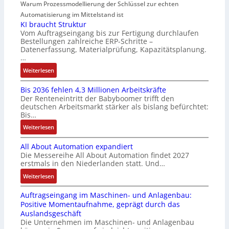
Warum Prozessmodellierung der Schlüssel zur echten
a
r
f
t
h
Automatisierung im Mittelstand ist
t
i
i
KI braucht Struktur
t
f
z
o
Vom Auftragseingang bis zur Fertigung durchlaufen
l
ü
i
n
Bestellungen zahlreiche ERP-Schritte –
o
r
e
i
Datenerfassung, Materialprüfung, Kapazitätsplanung.
s
m
r
n
…
e
u
u
F
:
Weiterlesen
I
l
n
a
K
n
t
g
n
Bis 2036 fehlen 4,3 Millionen Arbeitskräfte
I
t
i
b
u
Der Renteneintritt der Babyboomer trifft den
b
e
v
e
c
deutschen Arbeitsmarkt stärker als bislang befürchtet:
r
g
a
Bis…
s
C
a
r
r
t
N
:
Weiterlesen
u
a
i
ä
C
B
c
t
a
t
-
All About Automation expandiert
i
h
i
b
i
S
Die Messereihe All About Automation findet 2027
s
t
o
l
g
erstmals in den Niederlanden statt. Und…
y
2
S
n
e
t
s
0
:
Weiterlesen
t
v
S
R
t
3
A
r
o
t
e
e
Auftragseingang im Maschinen- und Anlagenbau:
6
l
u
n
e
i
m
Positive Momentaufnahme, geprägt durch das
f
l
k
A
u
f
e
Auslandsgeschäft
e
A
t
G
e
e
Die Unternehmen im Maschinen- und Anlagenbau
h
b
u
V
r