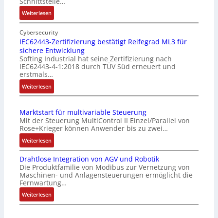
Schnittstelle…
:
Weiterlesen
E
i
Cybersecurity
n
IEC62443-Zertifizierung bestätigt Reifegrad ML3 für
sichere Entwicklung
f
Softing Industrial hat seine Zertifizierung nach
a
IEC62443-4-1:2018 durch TÜV Süd erneuert und
c
erstmals…
h
:
Weiterlesen
e
I
S
E
e
Marktstart für multivariable Steuerung
C
n
Mit der Steuerung MultiControl II Einzel/Parallel von
6
s
Rose+Krieger können Anwender bis zu zwei…
2
o
:
Weiterlesen
4
r
M
4
-
Drahtlose Integration von AGV und Robotik
a
3
I
Die Produktfamilie von Modibus zur Vernetzung von
r
-
n
Maschinen- und Anlagensteuerungen ermöglicht die
k
Z
t
Fernwartung…
t
e
e
:
Weiterlesen
s
r
g
D
t
t
r
r
a
i
a