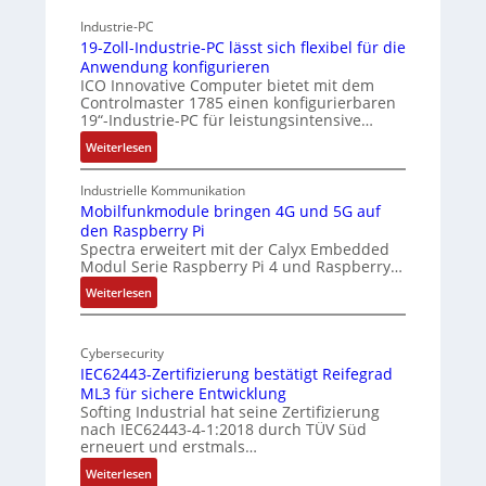
h
r
g
Industrie-PC
y
c
19-Zoll-Industrie-PC lässt sich flexibel für die
s
h
Anwendung konfigurieren
i
ICO Innovative Computer bietet mit dem
i
Controlmaster 1785 einen konfigurierbaren
c
t
19“-Industrie-PC für leistungsintensive…
a
e
:
Weiterlesen
l
k
1
-
t
9
Industrielle Kommunikation
A
u
-
Mobilfunkmodule bringen 4G und 5G auf
I
r
den Raspberry Pi
Z
a
Spectra erweitert mit der Calyx Embedded
o
Modul Serie Raspberry Pi 4 und Raspberry…
n
l
d
l
:
Weiterlesen
e
-
M
I
o
r
n
Cybersecurity
b
E
IEC62443-Zertifizierung bestätigt Reifegrad
d
i
d
ML3 für sichere Entwicklung
u
l
g
Softing Industrial hat seine Zertifizierung
s
f
e
nach IEC62443-4-1:2018 durch TÜV Süd
t
u
erneuert und erstmals…
r
n
:
Weiterlesen
i
k