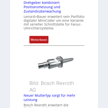
m
Drehgeber kombiniert
Positionsmessung und
b
Zustandsüberwachung
i
Lenord+Bauer erweitert sein Portfolio
n
digitaler MiniCoder um eine Variante
i
mit serieller Schnittstelle für Fanuc-
e
Umrichtersysteme.
r
t
:
Weiterlesen
P
D
o
r
s
e
i
h
t
g
i
e
o
b
n
e
Bild: Bosch Rexroth
s
r
m
AG
k
e
Neuer Muttertyp sorgt für mehr
o
s
Leistung
m
s
Bosch Rexroth erweitert die
b