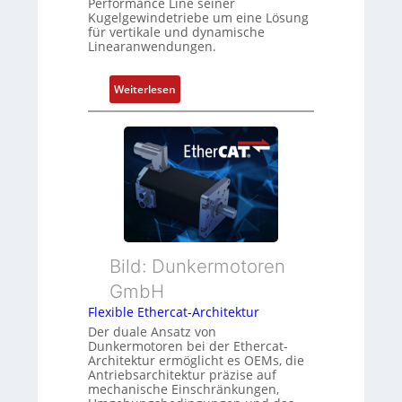
u
Performance Line seiner
i
Kugelgewindetriebe um eine Lösung
n
n
für vertikale und dynamische
g
Linearanwendungen.
i
u
e
n
r
:
Weiterlesen
d
t
N
Z
P
e
u
o
u
s
s
e
t
i
r
a
t
M
n
i
u
d
o
t
s
n
t
Bild: Dunkermotoren
ü
s
e
b
GmbH
m
r
e
e
Flexible Ethercat-Architektur
t
r
s
Der duale Ansatz von
y
w
Dunkermotoren bei der Ethercat-
s
p
a
Architektur ermöglicht es OEMs, die
u
s
Antriebsarchitektur präzise auf
c
n
mechanische Einschränkungen,
o
h