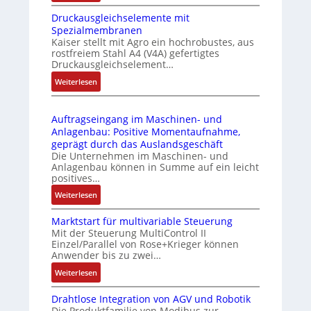
I
e
m
Druckausgleichselemente mit
E
-
o
Spezialmembranen
C
P
d
Kaiser stellt mit Agro ein hochrobustes, aus
6
C
u
rostfreiem Stahl A4 (V4A) gefertigtes
2
l
l
Druckausgleichselement…
4
ä
e
:
Weiterlesen
4
s
b
D
3
s
r
r
-
t
i
Auftragseingang im Maschinen- und
u
Z
s
n
Anlagenbau: Positive Momentaufnahme,
c
e
i
g
geprägt durch das Auslandsgeschäft
k
r
c
e
Die Unternehmen im Maschinen- und
a
t
h
Anlagenbau können in Summe auf ein leicht
n
u
i
positives…
f
4
s
f
l
G
:
Weiterlesen
g
i
e
u
A
l
z
x
n
Marktstart für multivariable Steuerung
u
e
i
i
Mit der Steuerung MultiControl II
d
f
i
e
Einzel/Parallel von Rose+Krieger können
b
5
t
c
Anwender bis zu zwei…
r
e
G
r
h
u
l
a
:
Weiterlesen
a
s
n
f
u
M
g
e
g
ü
Drahtlose Integration von AGV und Robotik
f
a
s
l
b
Die Produktfamilie von Modibus zur
r
d