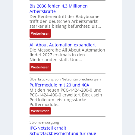
e
-
-
f
Bis 2036 fehlen 4,3 Millionen
I
u
b
S
E
ü
Arbeitskräfte
b
f
s
y
r
Der Renteneintritt der Babyboomer
h
r
n
-
s
g
trifft den deutschen Arbeitsmarkt
r
a
a
u
t
stärker als bislang befürchtet: Bis…
e
e
u
h
n
e
b
:
r
Weiterlesen
c
m
d
m
n
B
z
h
e
M
e
i
All About Automation expandiert
i
u
t
,
a
s
Die Messereihe All About Automation
s
m
S
g
r
findet 2027 erstmals in den
s
2
V
t
e
k
Niederlanden statt. Und…
e
0
o
r
p
e
b
:
Weiterlesen
3
r
u
r
t
e
A
6
s
k
ä
i
s
l
Überbrückung von Netzunterbrechnungen
f
t
t
g
n
t
l
Puffermodule mit 20 und 40A
e
a
u
t
g
ä
Mit den neuen PCC-1424-200-0 und
A
h
n
r
d
l
PCC-1424-400-0 erweitert Block sein
t
b
l
d
u
e
Portfolio um leistungsstarke
i
o
e
d
r
Puffermodule…
i
g
u
n
e
c
t
:
Weiterlesen
e
t
4
s
h
P
e
n
A
u
,
V
d
r
Stromversorgung
J
f
u
3
D
a
b
IPC-Netzteil erhält
f
a
t
M
M
e
s
e
Schutzlackbeschichtung für raue
h