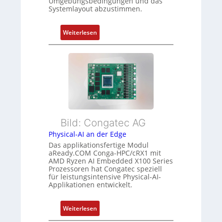
Umgebungsbedingungen und das
g
r
u
Systemlayout abzustimmen.
u
g
n
n
t
g
:
Weiterlesen
d
f
F
Z
ü
l
u
r
e
s
m
x
t
e
i
a
h
b
n
r
l
d
L
e
s
e
Bild: Congatec AG
E
ü
i
Physical-AI an der Edge
t
b
s
Das applikationsfertige Modul
h
e
t
aReady.COM Conga-HPC/cRX1 mit
e
r
u
AMD Ryzen AI Embedded X100 Series
r
w
Prozessoren hat Congatec speziell
n
für leistungsintensive Physical-AI-
c
a
g
Applikationen entwickelt.
a
c
t
h
:
Weiterlesen
-
u
P
A
n