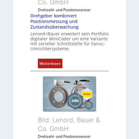
Co. GmbH
Drehzahl- und Positionssensor
Drehgeber kombiniert
Positionsmessung und
Zustandsüberwachung
Lenord+Bauer erweitert sein Portfolio
digitaler MiniCoder um eine Variante
mit serieller Schnittstelle für Fanuc-
Umrichtersysteme.
:
Weiterlesen
D
r
e
h
g
e
b
e
Bild: Lenord, Bauer &
r
Co. GmbH
k
o
Drehzahl- und Positionssensor