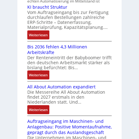
h
echten Automatisierung im Mittelstand ist
ü
s
e
i
a
KI braucht Struktur
t
r
s
r
n
Vom Auftragseingang bis zur Fertigung
c
l
m
u
u
durchlaufen Bestellungen zahlreiche
F
o
h
u
ERP-Schritte – Datenerfassung,
n
a
n
s
u
l
Materialprüfung, Kapazitätsplanung.…
g
n
g
e
n
t
b
u
:
Weiterlesen
I
u
i
g
e
c
K
n
n
v
s
Bis 2036 fehlen 4,3 Millionen
C
I
t
d
a
Arbeitskräfte
t
N
b
e
Z
r
Der Renteneintritt der Babyboomer trifft
ä
C
r
g
i
den deutschen Arbeitsmarkt stärker als
u
t
-
a
r
bislang befürchtet: Bis…
a
s
i
S
u
a
b
:
Weiterlesen
g
t
y
c
t
l
B
t
s
a
h
i
e
All About Automation expandiert
i
R
t
t
n
o
S
Die Messereihe All About Automation
s
e
e
S
d
n
findet 2027 erstmals in den
t
2
i
m
t
v
s
Niederlanden statt. Und…
e
0
f
e
r
o
ü
u
:
Weiterlesen
3
e
u
n
b
e
A
6
g
k
A
r
Auftragseingang im Maschinen- und
e
l
f
r
t
G
Anlagenbau: Positive Momentaufnahme,
u
l
r
e
a
u
V
geprägt durch das Auslandsgeschäft
n
A
h
w
d
r
u
Die Unternehmen im Maschinen- und
g
b