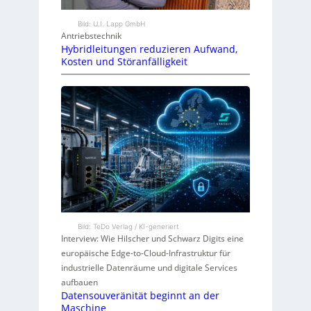
Bild: U.I. Lapp GmbH
Antriebstechnik
Hybridleitungen reduzieren Aufwand,
Kosten und Störanfälligkeit
Bild: TeDo Verlag / KI-generiert
Interview: Wie Hilscher und Schwarz Digits eine
europäische Edge-to-Cloud-Infrastruktur für
industrielle Datenräume und digitale Services
aufbauen
Datensouveränität beginnt an der
Maschine