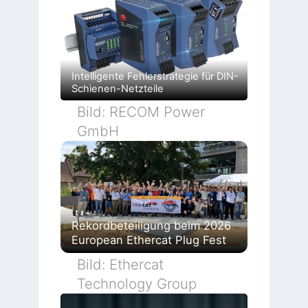
Intelligente Fehlerstrategie für DIN-
Schienen-Netzteile
Bild: RECOM Power
GmbH
Rekordbeteiligung beim 2026
European Ethercat Plug Fest
Bild: Ethercat
Technology Group