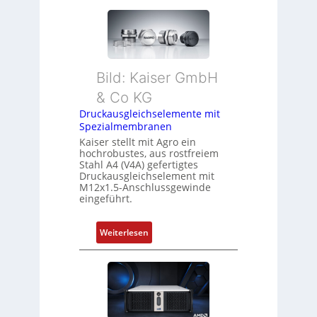
Bild: Kaiser GmbH
& Co KG
Druckausgleichselemente mit
Spezialmembranen
Kaiser stellt mit Agro ein
hochrobustes, aus rostfreiem
Stahl A4 (V4A) gefertigtes
Druckausgleichselement mit
M12x1.5-Anschlussgewinde
eingeführt.
:
Weiterlesen
D
r
u
c
k