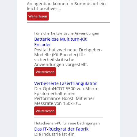
l
M
a
Anlagenbau können in Summe auf ein
n
o
e
L
c
leicht positives…
d
u
n
3
h
R
:
Weiterlesen
t
4
f
o
u
A
A
,
ü
b
n
u
u
3
r
o
Für sicherheitskritische Anwendungen
f
g
t
M
s
t
Batterielose Multiturn-Kit
t
o
i
i
i
Encoder
r
m
l
c
Posital hat zwei neue Drehgeber-
k
a
a
l
h
Modelle (Kit Encoder) für
g
t
i
sicherheitskritische
e
s
i
Anwendungen vorgestellt.
o
r
e
o
n
e
:
Weiterlesen
i
n
e
E
B
n
e
n
n
Verbesserte Lasertriangulation
a
g
x
A
Der OptoNCDT 5500 von Micro-
t
t
a
p
Epsilon erhält einen
r
w
t
n
Performance-Boost: Mit einer
a
b
i
e
Messrate von 150kHz…
g
n
e
c
r
i
d
:
Weiterlesen
i
k
i
m
i
V
t
l
e
M
e
e
s
Hutschienen-PC für raue Bedingungen
u
l
a
r
r
Das IT-Rückgrat der Fabrik
k
n
o
s
Die Industrie ist ein
t
b
r
g
s