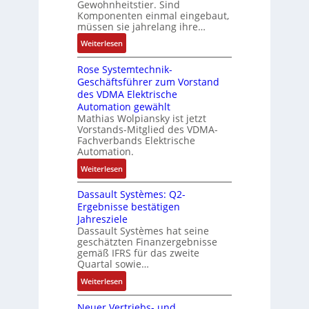
c
Gewohnheitstier. Sind
e
ä
e
Komponenten einmal eingebaut,
h
s
f
M
müssen sie jahrelang ihre…
i
s
t
u
n
:
Weiterlesen
e
e
l
e
D
r
t
n
Rose Systemtechnik-
a
t
i
Geschäftsführer zum Vorstand
-
s
e
t
des VDMA Elektrische
u
I
L
u
Automation gewählt
n
T
a
r
Mathias Wolpiansky ist jetzt
d
-
s
n
Vorstands-Mitglied des VDMA-
A
R
e
Fachverbands Elektrische
-
n
ü
r
Automation.
K
l
c
t
i
:
Weiterlesen
a
k
r
t
R
g
g
i
Dassault Systèmes: Q2-
E
o
e
r
a
Ergebnisse bestätigen
n
s
n
a
n
Jahresziele
c
e
b
t
g
Dassault Systèmes hat seine
o
S
a
d
geschätzten Finanzergebnisse
u
d
y
u
gemäß IFRS für das zweite
e
l
e
s
Quartal sowie…
:
r
a
r
t
P
F
:
t
Weiterlesen
e
o
a
D
i
m
s
b
Neuer Vertriebs- und
a
o