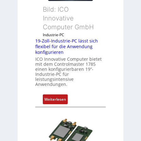
a
Bild: ICO
u
s
Innovative
g
Computer GmbH
l
e
Industrie-PC
19-Zoll-Industrie-PC lässt sich
i
flexibel für die Anwendung
c
konfigurieren
h
ICO Innovative Computer bietet
s
mit dem Controlmaster 1785
e
einen konfigurierbaren 19“-
Industrie-PC für
l
leistungsintensive
e
Anwendungen.
m
e
:
Weiterlesen
n
1
t
9
e
-
m
Z
i
o
t
l
S