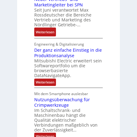
t
i
r
Marketingleiter bei SPN
s
n
e
t
Seit Juni verantwortet Max
i
s
c
Rossdeutscher die Bereiche
i
k
a
h
Vertrieb und Marketing des
v
u
Nördlinger Getriebe-…
n
e
l
i
:
Weiterlesen
M
t
k
N
o
S
-
e
m
Engineering & Digitalisierung
y
G
u
Der ganz einfache Einstieg in die
e
s
e
Produktionsanalyse
e
n
t
s
Mitsubishi Electric erweitert sein
r
t
è
Softwareportfolio um die
c
V
a
m
browserbasierte
h
e
u
e
DataNavigateApp.
ä
r
f
s
:
Weiterlesen
f
t
n
D
:
t
r
e
a
Q
Mit dem Smartphone auslesbar
s
r
i
h
2
Nutzungsüberwachung für
g
f
e
m
a
-
Crimpwerkzeuge
ü
b
n
e
E
Im Schaltschrank- und
h
z
s
,
Maschinenbau hängt die
r
e
r
-
Qualität elektrischer
g
i
g
e
Verbindungen maßgeblich von
n
u
e
e
f
der Zuverlässigkeit…
r
n
p
b
a
z
:
Weiterlesen
d
r