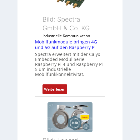
l
p
-
e
I
Bild: Spectra
z
n
i
GmbH & Co. KG
d
a
Industrielle Kommunikation
u
l
Mobilfunkmodule bringen 4G
s
m
und 5G auf den Raspberry Pi
t
e
Spectra erweitert mit der Calyx
r
m
Embedded Modul Serie
i
Raspberry Pi 4 und Raspberry Pi
b
5 um industrielle
e
r
Mobilfunkkonnektivität.
-
a
P
n
:
Weiterlesen
C
e
M
l
n
o
ä
b
s
i
s
l
t
f
s
u
i