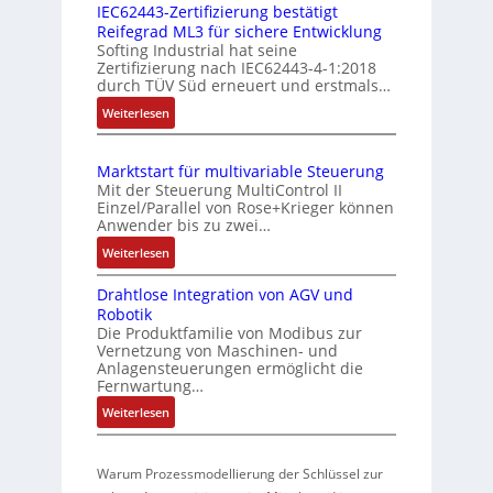
e
n
IEC62443-Zertifizierung bestätigt
k
s
Reifegrad ML3 für sichere Entwicklung
f
o
Softing Industrial hat seine
s
a
Zertifizierung nach IEC62443-4-1:2018
m
c
u
durch TÜV Süd erneuert und erstmals…
b
h
n
:
Weiterlesen
i
e
g
I
S
n
u
E
e
i
n
Marktstart für multivariable Steuerung
C
n
e
Mit der Steuerung MultiControl II
d
6
s
r
Einzel/Parallel von Rose+Krieger können
Z
2
o
Anwender bis zu zwei…
t
u
4
r
P
:
Weiterlesen
4
s
-
M
o
3
I
t
Drahtlose Integration von AGV und
a
s
-
n
a
Robotik
r
Z
i
t
n
Die Produktfamilie von Modibus zur
k
e
e
t
Vernetzung von Maschinen- und
d
t
r
g
Anlagensteuerungen ermöglicht die
i
s
s
t
Fernwartung…
r
o
ü
t
i
a
:
Weiterlesen
n
a
b
f
t
D
s
r
e
i
i
r
m
t
r
z
o
Warum Prozessmodellierung der Schlüssel zur
a
f
e
i
w
n