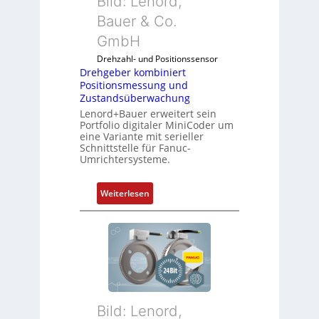
Bild: Lenord,
n
c
k
Bauer & Co.
h
m
f
GmbH
o
l
Drehzahl- und Positionssensor
d
e
Drehgeber kombiniert
u
x
Positionsmessung und
l
i
Zustandsüberwachung
e
b
Lenord+Bauer erweitert sein
b
e
Portfolio digitaler MiniCoder um
eine Variante mit serieller
r
l
Schnittstelle für Fanuc-
i
f
Umrichtersysteme.
n
ü
g
r
:
Weiterlesen
e
d
D
n
i
r
4
e
e
G
A
h
u
n
g
n
w
e
d
e
b
5
n
Bild: Lenord,
e
G
d