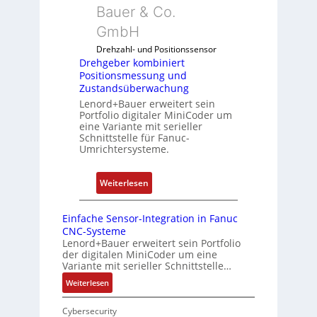
r
Bauer & Co.
a
u
k
u
GmbH
n
o
f
g
Drehzahl- und Positionssensor
m
d
k
Drehgeber kombiniert
b
e
o
Positionsmessung und
i
n
Zustandsüberwachung
n
n
R
Lenord+Bauer erweitert sein
f
i
Portfolio digitaler MiniCoder um
a
i
eine Variante mit serieller
e
s
g
Schnittstelle für Fanuc-
r
p
Umrichtersysteme.
u
t
b
r
P
e
i
:
Weiterlesen
o
r
e
D
s
r
r
r
i
Einfache Sensor-Integration in Fanuc
y
e
e
CNC-Systeme
t
P
n
h
Lenord+Bauer erweitert sein Portfolio
i
i
der digitalen MiniCoder um eine
g
o
Variante mit serieller Schnittstelle…
e
n
:
Weiterlesen
b
s
E
e
m
i
Cybersecurity
r