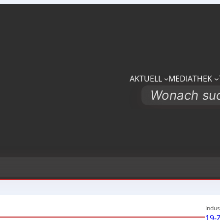
AKTUELL
MEDIATHEK
Search
Indus
19-Z