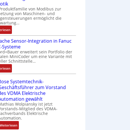
m
s
otik
r
e
i
n
e
t
Produktfamilie von Modibus zur
k
A
n
R
n
ä
netzung von Maschinen- und
t
n
g
a
t
t
gensteuerungen ermöglicht die
s
w
a
s
nwartung…
e
i
t
e
n
p
m
g
:
erlesen
a
n
g
b
i
t
D
r
d
i
e
t
R
fache Sensor-Integration in Fanuc
r
t
u
m
r
S
e
-Systeme
a
f
n
M
r
p
i
rd+Bauer erweitert sein Portfolio der
h
ü
g
a
y
e
f
talen MiniCoder um eine Variante mit
t
r
k
s
P
eller Schnittstelle…
z
e
l
m
o
c
i
i
g
:
o
erlesen
u
n
h
a
r
E
s
l
f
i
l
a
i
e
t
i
n
Rose Systemtechnik-
m
d
n
I
i
g
e
Geschäftsführer zum Vorstand
e
M
f
n
v
u
n
des VDMA Elektrische
m
L
a
t
a
r
-
Automation gewählt
b
3
c
e
r
i
u
Mathias Wolpiansky ist jetzt
r
f
h
g
i
e
n
Vorstands-Mitglied des VDMA-
a
ü
e
r
Fachverbands Elektrische
a
r
d
n
r
Automation.
S
a
b
e
A
e
s
e
t
l
n
n
:
Weiterlesen
n
i
n
i
e
l