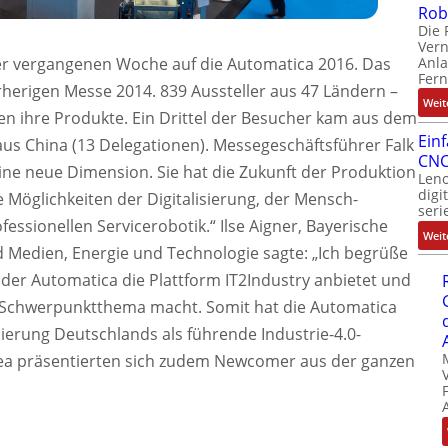
Rob
Die 
Ver
Anla
r vergangenen Woche auf die Automatica 2016. Das
Fer
rherigen Messe 2014. 839 Aussteller aus 47 Ländern –
Weit
n ihre Produkte. Ein Drittel der Besucher kam aus dem
Ein
aus China (13 Delegationen). Messegeschäftsführer Falk
CNC
eine neue Dimension. Sie hat die Zukunft der Produktion
Leno
digi
die Möglichkeiten der Digitalisierung, der Mensch-
seri
essionellen Servicerobotik.“ Ilse Aigner, Bayerische
Weit
nd Medien, Energie und Technologie sagte: „Ich begrüße
der Automatica die Plattform IT2Industry anbietet und
em Schwerpunktthema macht. Somit hat die Automatica
ierung Deutschlands als führende Industrie-4.0-
Area präsentierten sich zudem Newcomer aus der ganzen