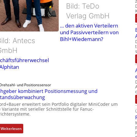
Bild: TeDo
Verlag GmbH
… den aktiven Verteilern
und Passivverteilern von
Bihl+Wiedemann?
ild: Antecs
GmbH
chäftsführerwechsel
 Alphitan
Drehzahl- und Positionssensor
hgeber kombiniert Positionsmessung und
standsüberwachung
ord+Bauer erweitert sein Portfolio digitaler MiniCoder um
 Variante mit serieller Schnittstelle für Fanuc-
ichtersysteme.
:
Weiterlesen
D