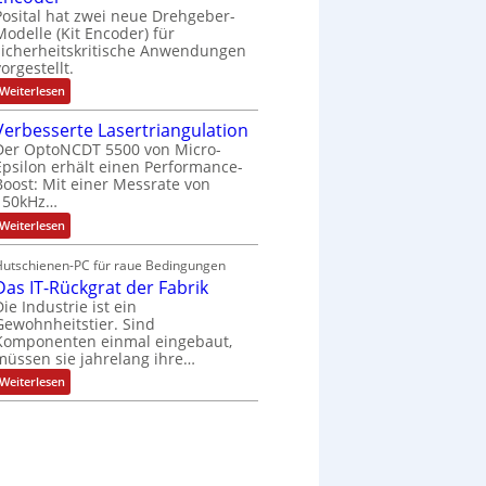
h
r
n
Posital hat zwei neue Drehgeber-
ä
l
e
g
l
Modelle (Kit Encoder) für
o
t
sicherheitskritische Anwendungen
e
s
S
e
vorgestellt.
w
c
F
ä
:
Weiterlesen
h
a
B
u
n
h
a
t
g
Verbesserte Lasertriangulation
l
t
z
s
Der OptoNCDT 5500 von Micro-
t
t
l
c
Epsilon erhält einen Performance-
e
a
h
r
Boost: Mit einer Messrate von
c
a
i
k
150kHz…
l
e
b
t
:
Weiterlesen
l
e
u
V
o
s
n
e
s
c
g
Hutschienen-PC für raue Bedingungen
r
e
h
Das IT-Rückgrat der Fabrik
b
M
i
e
u
Die Industrie ist ein
c
s
l
h
Gewohnheitstier. Sind
s
t
t
Komponenten einmal eingebaut,
e
i
u
müssen sie jahrelang ihre…
r
t
n
t
u
g
:
Weiterlesen
e
r
f
D
L
n
ü
a
a
-
r
s
s
K
r
I
e
i
a
T
r
t
u
-
t
E