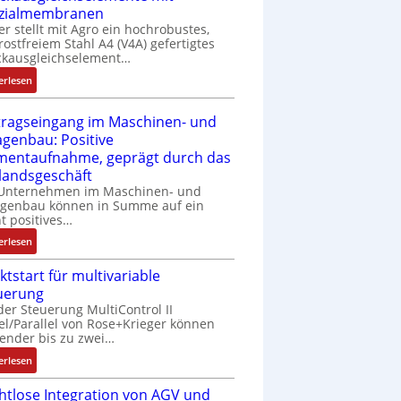
P
o
zialmembranen
C
C
d
er stellt mit Agro ein hochrobustes,
6
l
u
rostfreiem Stahl A4 (V4A) gefertigtes
2
ä
l
ckausgleichselement…
4
s
e
:
4
erlesen
s
b
D
3
t
r
r
-
tragseingang im Maschinen- und
s
i
u
Z
agenbau: Positive
i
n
c
e
entaufnahme, geprägt durch das
c
g
k
r
landsgeschäft
h
e
a
t
 Unternehmen im Maschinen- und
f
n
u
i
agenbau können in Summe auf ein
l
4
s
f
ht positives…
e
G
g
i
x
:
u
erlesen
l
z
i
A
n
e
i
ktstart für multivariable
b
u
d
i
e
uerung
e
f
5
c
r
der Steuerung MultiControl II
l
t
G
h
u
el/Parallel von Rose+Krieger können
f
r
a
s
n
ender bis zu zwei…
ü
a
u
e
g
:
r
g
erlesen
f
l
b
M
d
s
d
e
e
htlose Integration von AGV und
a
i
e
e