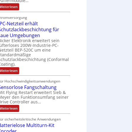
Puffermodule…
u
4
e
n
u
D
:
Weiterlesen
t
,
r
J
s
P
M
A
3
b
u
a
l
A
Stromversorgung
f
u
M
e
h
a
E
IPC-Netzteil erhält
f
t
i
i
r
e
n
l
Schutzlackbeschichtung für
o
l
r
S
e
d
e
raue Umgebungen
m
m
l
P
s
s
k
o
Bicker Elektronik erweitert sein
a
i
N
d
z
g
t
lüfterloses 200W-Industrie-PC-
t
o
u
i
Netzteil BEP-520C um eine
e
r
l
i
n
standardmäßige
e
s
i
e
o
e
Schutzlackbeschichtung (Conformal
m
l
c
s
Coating).
n
i
n
e
h
c
t
e
A
:
Weiterlesen
ä
h
2
I
x
r
0
f
e
P
u
p
Für Hochschwindigkeitsanwendungen
b
C
t
A
n
Sensorlose Fangschaltung
a
e
-
d
u
N
Mit Flying Restart erweitert Sieb &
n
i
4
t
e
Meyer den Funktionsumfang seiner
0
d
t
t
o
A
Drive Controller aus…
z
i
s
m
t
:
Weiterlesen
e
k
e
a
S
r
r
i
e
t
Für sicherheitskritische Anwendungen
l
t
ä
n
i
e
Batterielose Multiturn-Kit
s
f
r
o
o
Encoder
t