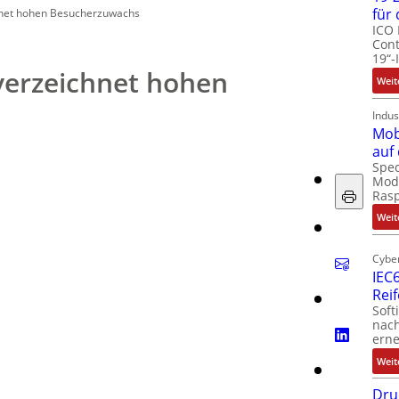
für
hnet hohen Besucherzuwachs
ICO 
Cont
19“-
verzeichnet hohen
Weit
Indus
Mob
auf
Spec
Modu
Ras
Weit
Cyber
IEC6
Rei
Soft
nach
erne
Weit
Dru