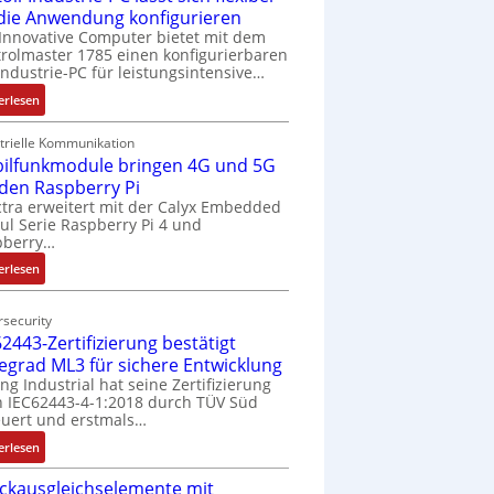
 die Anwendung konfigurieren
Innovative Computer bietet mit dem
rolmaster 1785 einen konfigurierbaren
Industrie-PC für leistungsintensive…
:
erlesen
1
9
trielle Kommunikation
ilfunkmodule bringen 4G und 5G
-
Z
 den Raspberry Pi
o
tra erweitert mit der Calyx Embedded
l Serie Raspberry Pi 4 und
l
pberry…
l
-
:
erlesen
I
M
n
o
security
d
b
2443-Zertifizierung bestätigt
u
i
fegrad ML3 für sichere Entwicklung
s
l
ing Industrial hat seine Zertifizierung
t
f
 IEC62443-4-1:2018 durch TÜV Süd
r
u
uert und erstmals…
i
n
:
erlesen
e
k
I
-
m
ckausgleichselemente mit
E