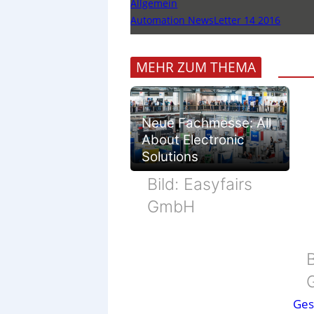
Allgemein
Automation NewsLetter 14 2016
MEHR ZUM THEMA
Neue Fachmesse: All
About Electronic
Solutions
Bild: Easyfairs
GmbH
B
Ges