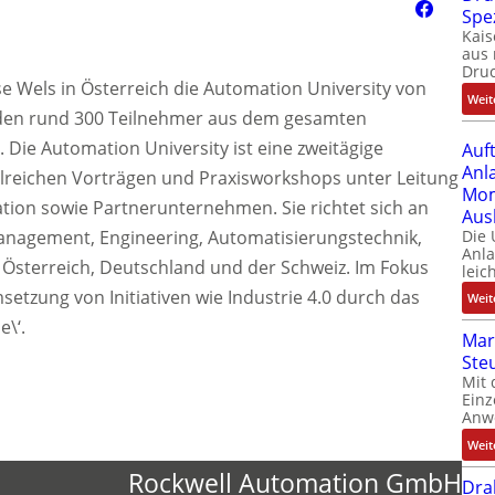
Spe
Kais
aus 
Dru
sse Wels in Österreich die Automation University von
Weit
rden rund 300 Teilnehmer aus dem gesamten
Die Automation University ist eine zweitägige
Auf
Anl
hlreichen Vorträgen und Praxisworkshops unter Leitung
Mom
ion sowie Partnerunternehmen. Sie richtet sich an
Aus
Management, Engineering, Automatisierungstechnik,
Die
Anl
s Österreich, Deutschland und der Schweiz. Im Fokus
leic
setzung von Initiativen wie Industrie 4.0 durch das
Weit
e\‘.
Mar
Ste
Mit 
Einz
Anw
Weit
Rockwell Automation GmbH
Dra