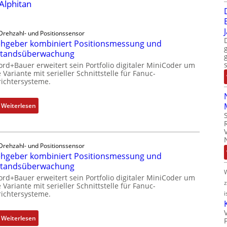
 Alphitan
Drehzahl- und Positionssensor
hgeber kombiniert Positionsmessung und
standsüberwachung
ord+Bauer erweitert sein Portfolio digitaler MiniCoder um
 Variante mit serieller Schnittstelle für Fanuc-
ichtersysteme.
:
Weiterlesen
D
r
e
Drehzahl- und Positionssensor
h
hgeber kombiniert Positionsmessung und
g
standsüberwachung
e
ord+Bauer erweitert sein Portfolio digitaler MiniCoder um
b
 Variante mit serieller Schnittstelle für Fanuc-
e
i
ichtersysteme.
r
k
:
Weiterlesen
o