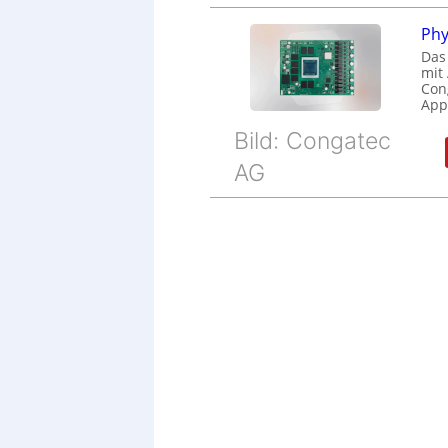
Phy
Das
mit
Cong
Appl
Bild: Congatec
AG