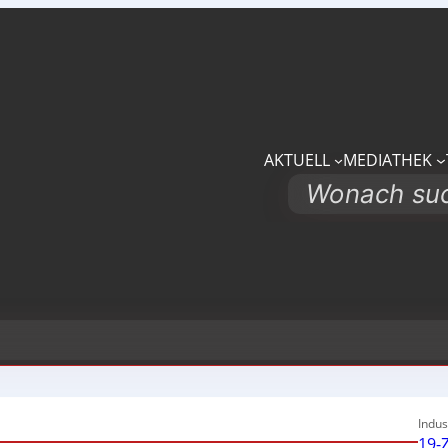
AKTUELL
MEDIATHEK
Search
Indus
19-Z