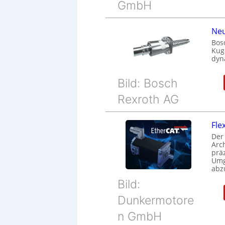
GmbH
Neu
Bos
Kug
dyn
Bild: Bosch
Rexroth AG
Fle
Der
Arc
prä
Umg
abz
Bild:
Dunkermotore
n GmbH