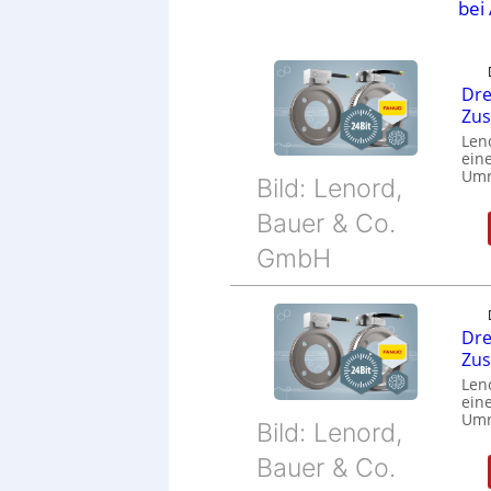
bei
Dre
Zu
Len
eine
Umr
Bild: Lenord,
Bauer & Co.
GmbH
Dre
Zu
Len
eine
Umr
Bild: Lenord,
Bauer & Co.