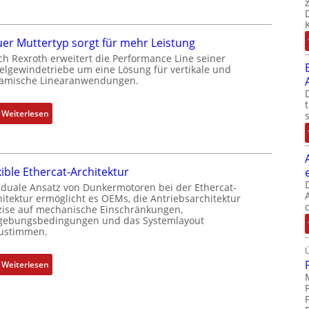
D
m
r
b
e
i
er Muttertyp sorgt für mehr Leistung
h
n
ch Rexroth erweitert die Performance Line seiner
g
i
elgewindetriebe um eine Lösung für vertikale und
e
amische Linearanwendungen.
e
b
r
e
t
:
Weiterlesen
r
P
N
k
o
e
o
s
u
m
i
xible Ethercat-Architektur
e
b
t
r
 duale Ansatz von Dunkermotoren bei der Ethercat-
i
i
hitektur ermöglicht es OEMs, die Antriebsarchitektur
M
n
zise auf mechanische Einschränkungen,
o
u
i
ebungsbedingungen und das Systemlayout
n
t
ustimmen.
e
s
t
r
m
e
t
:
Weiterlesen
e
r
P
F
s
t
o
l
s
y
s
e