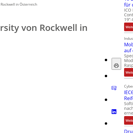
für
 Rockwell in Österreich
ICO 
Cont
19“-
sity von Rockwell in
Weit
Indus
Mob
auf
Spec
Modu
Ras
Weit
Cyber
IEC6
Rei
Soft
nach
erne
Weit
Dru