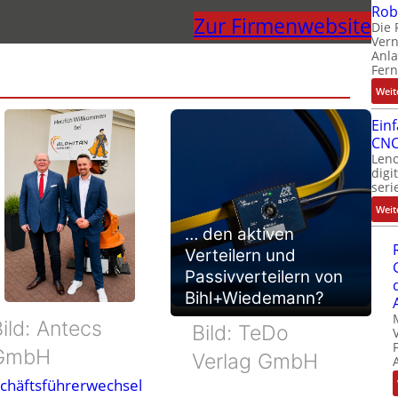
Rob
Zur Firmenwebsite
Die 
Ver
Anla
Fer
Weit
Ein
CNC
Leno
digi
seri
Weit
… den aktiven
Verteilern und
Passivverteilern von
Bihl+Wiedemann?
ild: Antecs
Bild: TeDo
GmbH
Verlag GmbH
chäftsführerwechsel