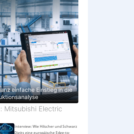
g
e
s
c
h
ä
f
t
anz einfache Einstieg in die
uktionsanalyse
d: Mitsubishi Electric
Interview: Wie Hilscher und Schwarz
Digits eine europäische Edge-to-