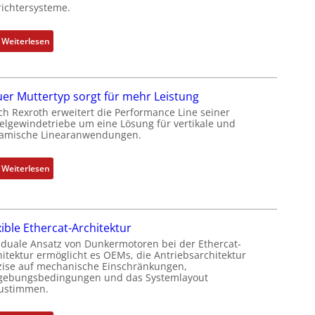
e
ichtersysteme.
r
k
:
Weiterlesen
o
D
m
r
b
e
i
er Muttertyp sorgt für mehr Leistung
h
n
ch Rexroth erweitert die Performance Line seiner
g
i
elgewindetriebe um eine Lösung für vertikale und
e
amische Linearanwendungen.
e
b
r
e
t
:
Weiterlesen
r
P
N
k
o
e
o
s
u
m
i
xible Ethercat-Architektur
e
b
t
r
 duale Ansatz von Dunkermotoren bei der Ethercat-
i
i
hitektur ermöglicht es OEMs, die Antriebsarchitektur
M
n
zise auf mechanische Einschränkungen,
o
u
i
ebungsbedingungen und das Systemlayout
n
t
ustimmen.
e
s
t
r
m