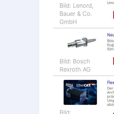
Umr
Bild: Lenord,
Bauer & Co.
GmbH
Neu
Bos
Kug
dyn
Bild: Bosch
Rexroth AG
Fle
Der
Arc
prä
Umg
abz
Bild: