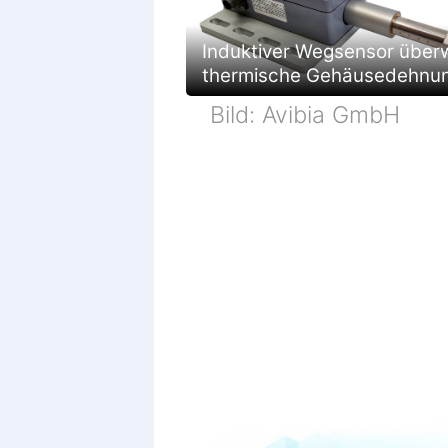
Induktiver Wegsensor über
thermische Gehäusedehnu
Bild: Avibia GmbH