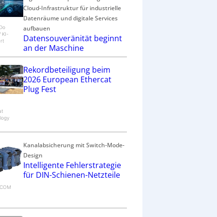
Cloud-Infrastruktur für industrielle
Datenräume und digitale Services
aufbauen
eDo
/ KI-
Datensouveränität beginnt
rt
an der Maschine
Rekordbeteiligung beim
2026 European Ethercat
Plug Fest
at
logy
Kanalabsicherung mit Switch-Mode-
Design
Intelligente Fehlerstrategie
für DIN-Schienen-Netzteile
RECOM