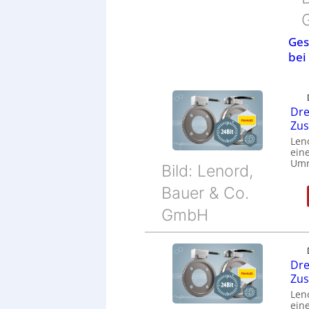
Ges
bei
Dre
Zu
Len
eine
Umr
Bild: Lenord,
Bauer & Co.
GmbH
Dre
Zu
Len
eine