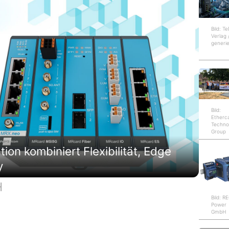
Bild: T
Verlag 
generie
Bild:
Etherc
Techno
Group
on kombiniert Flexibilität, Edge
y
H
Bild: 
Power
GmbH