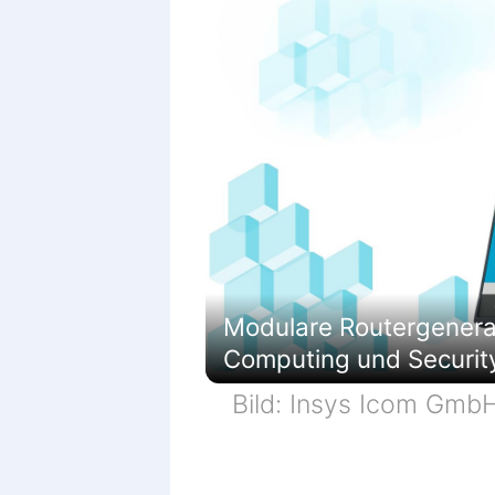
Modulare Routergenerati
Computing und Securit
Bild: Insys Icom Gmb