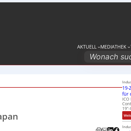
AKTUELL
MEDIATHEK
Search
Indu
19-Z
für
ICO 
Cont
19“-
Japan
Weit
Indu