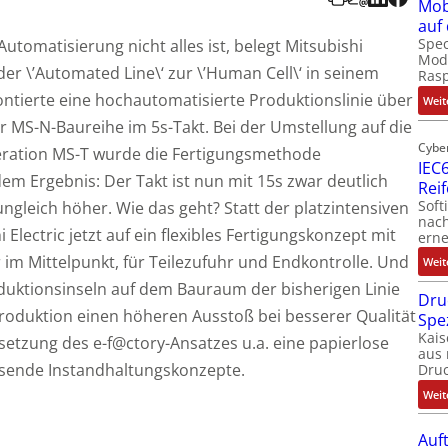
Mob
auf
Spec
utomatisierung nicht alles ist, belegt Mitsubishi
Modu
der \’Automated Line\‘ zur \’Human Cell\‘ in seinem
Ras
ntierte eine hochautomatisierte Produktionslinie über
Weit
r MS-N-Baureihe im 5s-Takt. Bei der Umstellung auf die
Cybe
neration MS-T wurde die Fertigungsmethode
IEC6
em Ergebnis: Der Takt ist nun mit 15s zwar deutlich
Rei
Soft
ungleich höher. Wie das geht? Statt der platzintensiven
nach
 Electric jetzt auf ein flexibles Fertigungskonzept mit
erne
m Mittelpunkt, für Teilezufuhr und Endkontrolle. Und
Weit
duktionsinseln auf dem Bauraum der bisherigen Linie
Dru
rproduktion einen höheren Ausstoß bei besserer Qualität
Spe
Kais
etzung des e-f@ctory-Ansatzes u.a. eine papierlose
aus 
sende Instandhaltungskonzepte.
Dru
Weit
Auf