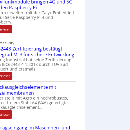
ilfunkmodule bringen 4G und 5G
-
Z
 den Raspberry Pi
o
tra erweitert mit der Calyx Embedded
l Serie Raspberry Pi 4 und
l
pberry…
l
-
:
erlesen
I
M
n
o
rsecurity
d
b
2443-Zertifizierung bestätigt
u
i
fegrad ML3 für sichere Entwicklung
s
l
ing Industrial hat seine Zertifizierung
t
f
 IEC62443-4-1:2018 durch TÜV Süd
r
u
uert und erstmals…
i
n
:
erlesen
e
k
I
-
m
ckausgleichselemente mit
E
P
o
zialmembranen
C
C
d
er stellt mit Agro ein hochrobustes,
6
l
u
rostfreiem Stahl A4 (V4A) gefertigtes
2
ä
l
ckausgleichselement…
4
s
e
:
4
erlesen
s
b
D
3
t
r
r
-
tragseingang im Maschinen- und
s
i