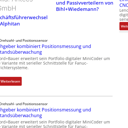
und Passivverteilern von
CNC
GmbH
Bihl+Wiedemann?
Leno
digi
chäftsführerwechsel
seri
 Alphitan
Weit
Drehzahl- und Positionssensor
hgeber kombiniert Positionsmessung und
standsüberwachung
ord+Bauer erweitert sein Portfolio digitaler MiniCoder um
 Variante mit serieller Schnittstelle für Fanuc-
ichtersysteme.
:
Weiterlesen
D
r
e
Drehzahl- und Positionssensor
h
hgeber kombiniert Positionsmessung und
g
standsüberwachung
e
ord+Bauer erweitert sein Portfolio digitaler MiniCoder um
b
 Variante mit serieller Schnittstelle für Fanuc-