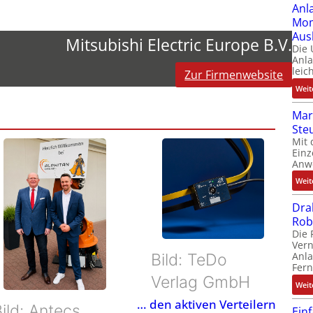
Anl
Mom
Aus
Mitsubishi Electric Europe B.V.
Die
Anl
leic
Zur Firmenwebsite
Weit
Mar
Ste
Mit 
Einz
Anw
Weit
Dra
Rob
Die 
Ver
Anla
Bild: TeDo
Fer
Verlag GmbH
Weit
… den aktiven Verteilern
ild: Antecs
Ein