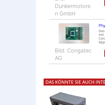
Dunkermotore
n GmbH
Phy
Das
mit
Cong
Appl
Bild: Congatec
AG
DAS KÖNNTE SIE AUCH INT