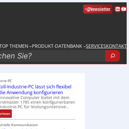
Linke
Yo
Newsletter
TOP THEMEN
PRODUKT-DATENBANK
SERVICES
KONTAKT
strie-PC
oll-Industrie-PC lässt sich flexibel
 die Anwendung konfigurieren
Innovative Computer bietet mit dem
rolmaster 1785 einen konfigurierbaren
Industrie-PC für leistungsintensive…
:
erlesen
1
9
strielle Kommunikation