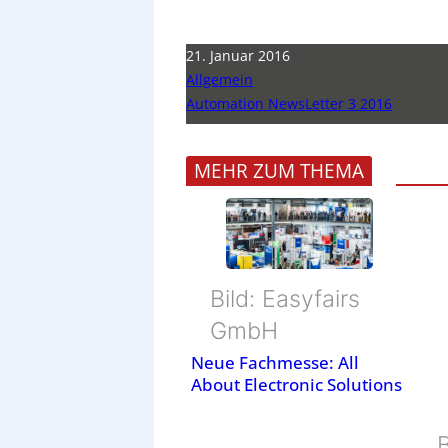
21. Januar 2016
Allgemein
Automation NewsLetter 3 2016
MEHR ZUM THEMA
Bild: Easyfairs
GmbH
Neue Fachmesse: All
About Electronic Solutions
B