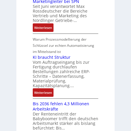
Marketingleiter bei SPN
s
a
d
w
e
o
Seit Juni verantwortet Max
s
t
R
i
c
Rossdeutscher die Bereiche
s
a
i
o
c
h
Vertrieb und Marketing des
i
u
o
b
k
Nördlinger Getriebe-…
n
t
l
n
o
l
i
:
i
Weiterlesen
t
i
t
u
k
N
v
S
n
i
n
-
e
e
Warum Prozessmodellierung der
y
F
k
g
G
u
M
Schlüssel zur echten Automatisierung
s
a
e
e
o
im Mittelstand ist
t
n
s
r
m
KI braucht Struktur
è
u
c
V
e
Vom Auftragseingang bis zur
m
c
h
Fertigung durchlaufen
e
n
e
C
ä
Bestellungen zahlreiche ERP-
r
t
s
N
Schritte – Datenerfassung,
f
t
a
:
C
Materialprüfung,
t
r
u
Q
Kapazitätsplanung.…
-
s
i
f
2
S
:
f
Weiterlesen
e
n
-
y
K
ü
b
a
E
s
Bis 2036 fehlen 4,3 Millionen
I
h
s
h
r
t
Arbeitskräfte
b
r
-
m
g
e
Der Renteneintritt der
r
e
u
e
Babyboomer trifft den deutschen
e
m
a
r
n
,
Arbeitsmarkt stärker als bislang
b
e
u
z
d
befürchtet: Bis…
g
n