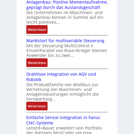
i
Anlagenbau: Positive Momentaufnahme,
c
e
g
c
geprägt durch das Auslandsgeschäft
k
r
e
h
Die Unternehmen im Maschinen- und
a
t
Anlagenbau können in Summe auf ein
n
f
u
i
leicht positives…
4
l
s
f
G
e
:
Weiterlesen
g
i
u
x
A
l
z
n
i
Marktstart für multivariable Steuerung
u
e
i
Mit der Steuerung MultiControl II
d
b
f
i
e
Einzel/Parallel von Rose+Krieger können
5
e
t
c
Anwender bis zu zwei…
r
G
l
r
h
u
a
:
Weiterlesen
f
a
s
n
u
M
ü
g
e
g
Drahtlose Integration von AGV und
f
a
r
s
l
b
Robotik
d
r
d
e
e
e
Die Produktfamilie von Modibus zur
e
k
i
i
m
Vernetzung von Maschinen- und
s
n
t
e
n
Anlagensteuerungen ermöglicht die
e
t
R
s
A
g
Fernwartung…
n
ä
a
t
n
a
t
:
Weiterlesen
t
s
a
w
n
e
D
i
p
r
e
g
m
Einfache Sensor-Integration in Fanuc
r
g
b
t
n
i
CNC-Systeme
i
a
t
e
f
d
m
Lenord+Bauer erweitert sein Portfolio
t
h
R
r
ü
u
M
der digitalen MiniCoder um eine
S