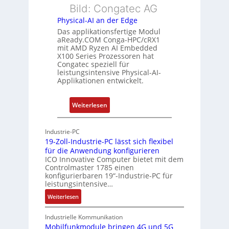
e
Bild: Congatec AG
e
ü
i
Physical-AI an der Edge
E
b
s
Das applikationsfertige Modul
t
e
t
aReady.COM Conga-HPC/cRX1
h
r
u
mit AMD Ryzen AI Embedded
e
w
n
X100 Series Prozessoren hat
r
Congatec speziell für
a
g
leistungsintensive Physical-AI-
c
c
Applikationen entwickelt.
a
h
t
u
:
Weiterlesen
-
n
P
A
g
h
r
Industrie-PC
y
c
19-Zoll-Industrie-PC lässt sich flexibel
s
h
für die Anwendung konfigurieren
i
ICO Innovative Computer bietet mit dem
i
Controlmaster 1785 einen
c
t
konfigurierbaren 19“-Industrie-PC für
a
e
leistungsintensive…
l
k
:
Weiterlesen
-
t
1
A
u
9
Industrielle Kommunikation
I
r
-
Mobilfunkmodule bringen 4G und 5G