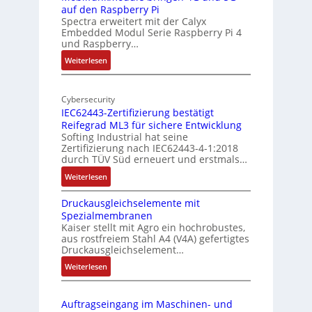
a
auf den Raspberry Pi
Z
Spectra erweitert mit der Calyx
n
o
Embedded Modul Serie Raspberry Pi 4
l
d
und Raspberry…
l
e
:
Weiterlesen
-
r
M
I
E
o
n
d
Cybersecurity
b
d
g
IEC62443-Zertifizierung bestätigt
i
u
e
Reifegrad ML3 für sichere Entwicklung
l
s
Softing Industrial hat seine
f
t
Zertifizierung nach IEC62443-4-1:2018
u
r
durch TÜV Süd erneuert und erstmals…
n
i
:
Weiterlesen
k
e
I
m
-
Druckausgleichselemente mit
E
o
P
Spezialmembranen
C
d
C
Kaiser stellt mit Agro ein hochrobustes,
6
u
l
aus rostfreiem Stahl A4 (V4A) gefertigtes
2
l
ä
Druckausgleichselement…
4
e
s
:
Weiterlesen
4
b
s
D
3
r
t
r
-
i
s
Auftragseingang im Maschinen- und
u
Z
n