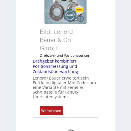
e
h
g
e
b
Bild: Lenord,
e
r
Bauer & Co.
k
GmbH
o
Drehzahl- und Positionssensor
m
Drehgeber kombiniert
b
Positionsmessung und
i
Zustandsüberwachung
n
Lenord+Bauer erweitert sein
i
Portfolio digitaler MiniCoder um
eine Variante mit serieller
e
Schnittstelle für Fanuc-
r
Umrichtersysteme.
t
P
:
Weiterlesen
o
D
s
r
i
e
t