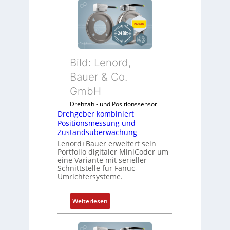
Bild: Lenord,
Bauer & Co.
GmbH
Drehzahl- und Positionssensor
Drehgeber kombiniert
Positionsmessung und
Zustandsüberwachung
Lenord+Bauer erweitert sein
Portfolio digitaler MiniCoder um
eine Variante mit serieller
Schnittstelle für Fanuc-
Umrichtersysteme.
:
Weiterlesen
D
r