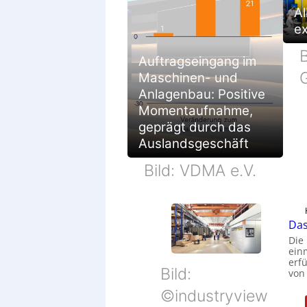
Al
e
B
Auftragseingang im
Maschinen- und
Anlagenbau: Positive
Momentaufnahme,
geprägt durch das
Auslandsgeschäft
Bild: VDMA e.V.
Das
Die
ein
erfü
Bild:
von
©industryview