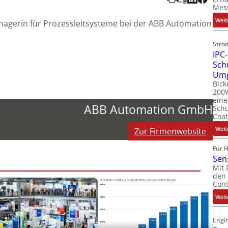
Mes
Weit
agerin für Prozessleitsysteme bei der ABB Automation
Stro
IPC-
Sch
Um
Bick
200W
ein
ABB Automation GmbH
Schu
Coat
Weit
Zur Firmenwebsite
Für 
Sen
Mit 
den 
Cont
Weit
Engin