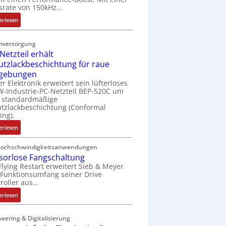
t
srate von 150kHz…
e
:
erlesen
r
V
i
e
e
mversorgung
r
l
Netzteil erhält
b
o
utzlackbeschichtung für raue
e
s
gebungen
s
e
er Elektronik erweitert sein lüfterloses
s
M
-Industrie-PC-Netzteil BEP-520C um
e
u
e standardmäßige
r
tzlackbeschichtung (Conformal
l
ing).
t
t
e
i
:
erlesen
L
t
I
a
u
P
Hochschwindigkeitsanwendungen
s
r
sorlose Fangschaltung
C
e
n
Flying Restart erweitert Sieb & Meyer
-
r
Funktionsumfang seiner Drive
-
N
roller aus…
t
K
e
r
i
t
:
erlesen
i
t
z
S
a
E
t
e
eering & Digitalisierung
n
n
e
n