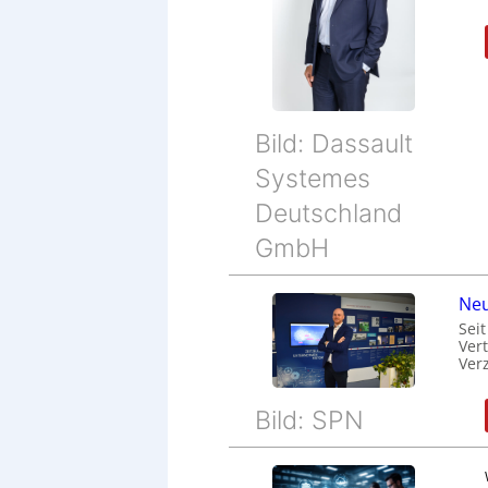
Bild: Dassault
Systemes
Deutschland
GmbH
Neu
Sei
Ver
Ver
Bild: SPN