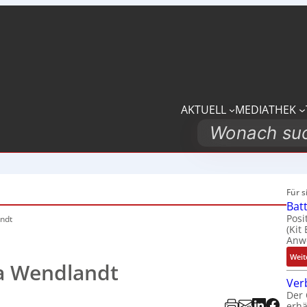
AKTUELL
MEDIATHEK
Search
Für 
Bat
Posi
ndt
(Kit
Anwe
Weit
a Wendlandt
Ver
Der 
erhä