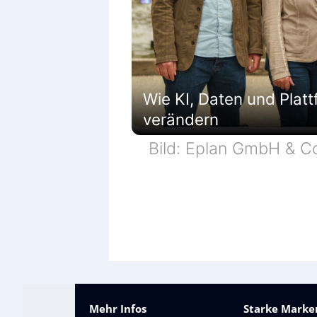
Wie KI, Daten und Platt
verändern
Bild: Eplan GmbH & C
Mehr Infos
Starke Marken