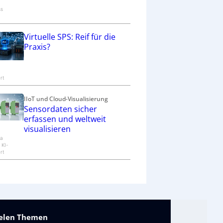
ss
Virtuelle SPS: Reif für die
Praxis?
-
rt
IIoT und Cloud-Visualisierung
Sensordaten sicher
erfassen und weltweit
visualisieren
na
 KI-
rt
vielen Themen