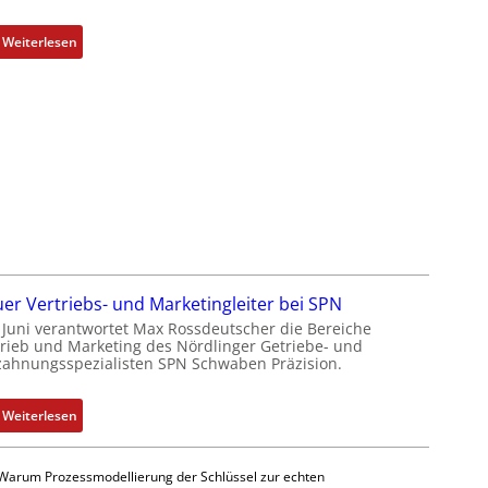
e
i
c
k
:
Weiterlesen
h
D
n
a
i
s
k
s
-
a
G
u
e
l
s
t
c
S
h
y
ä
s
er Vertriebs- und Marketingleiter bei SPN
f
t
t Juni verantwortet Max Rossdeutscher die Bereiche
t
è
trieb und Marketing des Nördlinger Getriebe- und
s
m
zahnungsspezialisten SPN Schwaben Präzision.
f
e
ü
s
:
Weiterlesen
h
:
N
r
Q
e
e
2
Warum Prozessmodellierung der Schlüssel zur echten
u