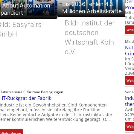
Der 
Bis 2036 fehlen 4,3
l About Automation
Pro
Millionen Arbeitskräfte
xpandiert
Mits
Soft
Bild: Institut der
Dat
ild: Easyfairs
Weit
deutschen
GmbH
Wirtschaft Köln
Mit 
Nut
e.V.
Cri
Im 
häng
Ver
Zuve
Weit
Hutschienen-PC für raue Bedingungen
Sens
 IT-Rückgrat der Fabrik
Ind
the
 Industrie ist ein Gewohnheitstier. Sind Komponenten
Avib
mal eingebaut, müssen sie jahrelang ihre Funktion
Sch
llen. Keine einfache Aufgabe in der IT-Infrastruktur, die
um 
 einer kontinuierlichen Weiterentwicklung geprägt ist.…
Weit
:
Weiterlesen