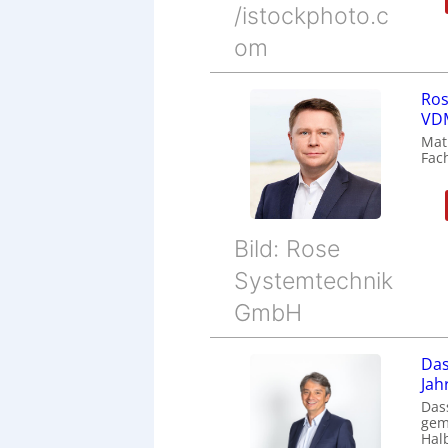
/istockphoto.c
om
Ros
VDM
Mat
Fac
Bild: Rose
Systemtechnik
GmbH
Das
Jah
Das
gem
Halb