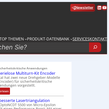
Linke
Yo
Newsletter
TOP THEMEN
PRODUKT-DATENBANK
SERVICES
KONTAKT
sicherheitskritische Anwendungen
terielose Multiturn-Kit Encoder
tal hat zwei neue Drehgeber-Modelle
 Encoder) für sicherheitskritische
ndungen vorgestellt.
:
erlesen
B
besserte Lasertriangulation
a
OptoNCDT 5500 von Micro-Epsilon
t
lt einen Performance-Boost: Mit einer