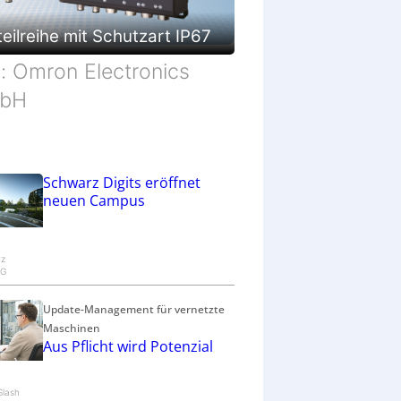
eilreihe mit Schutzart IP67
d: Omron Electronics
bH
Schwarz Digits eröffnet
neuen Campus
rz
KG
Update-Management für vernetzte
Maschinen
Aus Pflicht wird Potenzial
Slash