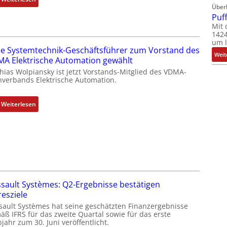
Über
D
Puf
a
Mit 
s
1424
I
um l
e Systemtechnik-Geschäftsführer zum Vorstand des
T
Weit
A Elektrische Automation gewählt
-
hias Wolpiansky ist jetzt Vorstands-Mitglied des VDMA-
R
hverbands Elektrische Automation.
ü
c
:
Weiterlesen
k
R
g
o
r
s
a
e
t
S
d
y
e
s
r
sault Systèmes: Q2-Ergebnisse bestätigen
t
F
resziele
e
a
sault Systèmes hat seine geschätzten Finanzergebnisse
m
b
äß IFRS für das zweite Quartal sowie für das erste
t
jahr zum 30. Juni veröffentlicht.
r