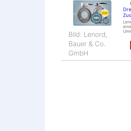
Dre
Zu
Len
eine
Umr
Bild: Lenord,
Bauer & Co.
GmbH