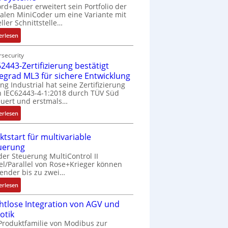
rd+Bauer erweitert sein Portfolio der
talen MiniCoder um eine Variante mit
eller Schnittstelle…
:
erlesen
E
i
security
2443-Zertifizierung bestätigt
n
f
fegrad ML3 für sichere Entwicklung
a
ing Industrial hat seine Zertifizierung
 IEC62443-4-1:2018 durch TÜV Süd
c
uert und erstmals…
h
e
:
erlesen
S
I
e
E
ktstart für multivariable
n
C
uerung
s
6
der Steuerung MultiControl II
o
2
el/Parallel von Rose+Krieger können
r
4
ender bis zu zwei…
-
4
:
erlesen
I
3
M
n
-
htlose Integration von AGV und
a
t
Z
otik
r
e
e
Produktfamilie von Modibus zur
k