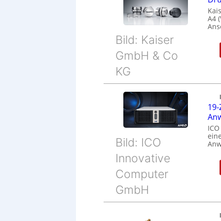
Kais
A4 
Ans
Bild: Kaiser
GmbH & Co
KG
19-
Anw
ICO
eine
Bild: ICO
Anw
Innovative
Computer
GmbH