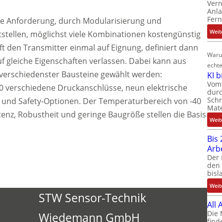
Ver
Anla
Fer
die Anforderung, durch Modularisierung und
Weit
stellen, möglichst viele Kombinationen kostengünstig
t den Transmitter einmal auf Eignung, definiert dann
Waru
f gleiche Eigenschaften verlassen. Dabei kann aus
echte
verschiedenster Bausteine gewählt werden:
KI 
Vom 
20 verschiedene Druckanschlüsse, neun elektrische
durc
Schr
 und Safety-Optionen. Der Temperaturbereich von -40
Mate
tenz, Robustheit und geringe Baugröße stellen die Basis
Weit
Bis 
Arb
Der 
den 
bisl
Weit
STW Sensor-Technik
All
Die 
Wiedemann GmbH
find