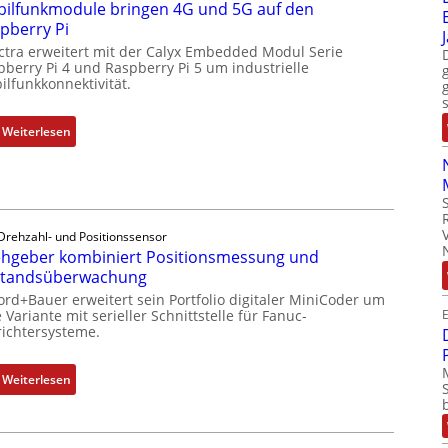
ilfunkmodule bringen 4G und 5G auf den
l
l
pberry Pi
e
l
ctra erweitert mit der Calyx Embedded Modul Serie
m
-
pberry Pi 4 und Raspberry Pi 5 um industrielle
e
I
ilfunkkonnektivität.
n
n
t
d
:
Weiterlesen
e
u
M
m
s
o
i
t
b
t
r
i
S
i
l
Drehzahl- und Positionssensor
p
e
hgeber kombiniert Positionsmessung und
f
e
-
standsüberwachung
u
z
P
n
ord+Bauer erweitert sein Portfolio digitaler MiniCoder um
i
C
E
 Variante mit serieller Schnittstelle für Fanuc-
k
a
ichtersysteme.
l
m
l
ä
o
m
s
:
Weiterlesen
d
e
s
D
u
m
t
r
l
b
s
e
e