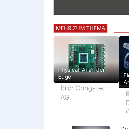
MEHR ZUM THEMA
Physical-AI an der
Fl
Edge
Ar
Bild: Congatec
B
AG
Dru