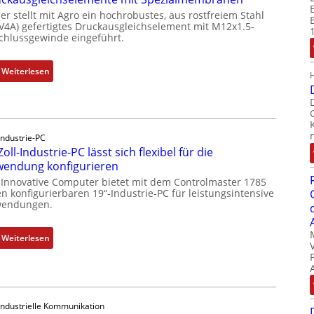
er stellt mit Agro ein hochrobustes, aus rostfreiem Stahl
(V4A) gefertigtes Druckausgleichselement mit M12x1.5-
chlussgewinde eingeführt.
:
Weiterlesen
D
r
u
c
Industrie-PC
k
Zoll-Industrie-PC lässt sich flexibel für die
a
endung konfigurieren
u
 Innovative Computer bietet mit dem Controlmaster 1785
s
n konfigurierbaren 19“-Industrie-PC für leistungsintensive
g
endungen.
l
e
:
Weiterlesen
i
1
c
9
h
-
s
Z
e
Industrielle Kommunikation
o