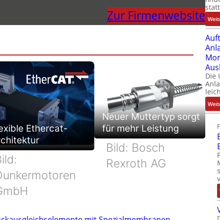
stat
Zur Firmenwebsite
Weit
Auf
Anl
Mom
Aus
Die
Anl
leic
Weit
Neuer Muttertyp sorgt
exible Ethercat-
für mehr Leistung
chitektur
Bild: Bosch
ild:
Rexroth AG
Dunkermotoren
GmbH
ckausgleichselemente mit Spezialmembranen