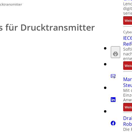
Leno
cktransmitter
digi
seri
Weit
 für Drucktransmitter
Cyber
IEC6
Rei
Soft
nach
erne
Weit
Mar
Ste
Mit 
Einz
Anw
Weit
Dra
Rob
Die 