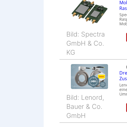
Mob
Ras
Spe
Ras
Mob
Bild: Spectra
GmbH & Co.
KG
Dre
Zu
Len
eine
Umr
Bild: Lenord,
Bauer & Co.
GmbH