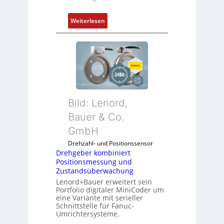
:
Weiterlesen
D
r
e
h
g
e
b
Bild: Lenord,
e
r
Bauer & Co.
k
GmbH
o
Drehzahl- und Positionssensor
m
Drehgeber kombiniert
b
Positionsmessung und
i
Zustandsüberwachung
n
Lenord+Bauer erweitert sein
i
Portfolio digitaler MiniCoder um
eine Variante mit serieller
e
Schnittstelle für Fanuc-
r
Umrichtersysteme.
t