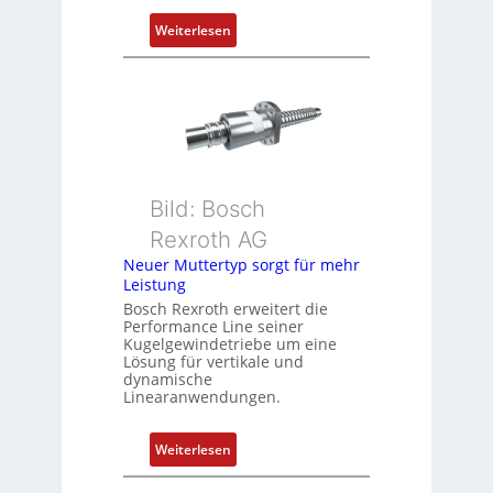
P
:
Weiterlesen
o
D
s
r
i
e
t
h
i
g
o
e
n
b
s
Bild: Bosch
e
m
Rexroth AG
r
e
k
Neuer Muttertyp sorgt für mehr
s
Leistung
o
s
m
Bosch Rexroth erweitert die
u
Performance Line seiner
b
n
Kugelgewindetriebe um eine
i
g
Lösung für vertikale und
n
dynamische
u
Linearanwendungen.
i
n
e
d
r
:
Weiterlesen
Z
t
N
u
P