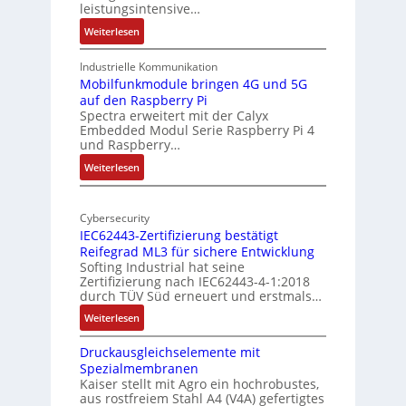
a
e
leistungsintensive…
l
k
:
Weiterlesen
-
t
1
A
u
9
Industrielle Kommunikation
I
r
-
Mobilfunkmodule bringen 4G und 5G
a
auf den Raspberry Pi
Z
Spectra erweitert mit der Calyx
n
o
Embedded Modul Serie Raspberry Pi 4
l
d
und Raspberry…
l
e
:
Weiterlesen
-
r
M
I
E
o
n
d
Cybersecurity
b
d
g
IEC62443-Zertifizierung bestätigt
i
u
e
Reifegrad ML3 für sichere Entwicklung
l
s
Softing Industrial hat seine
f
t
Zertifizierung nach IEC62443-4-1:2018
u
r
durch TÜV Süd erneuert und erstmals…
n
i
:
Weiterlesen
k
e
I
m
-
Druckausgleichselemente mit
E
o
P
Spezialmembranen
C
d
C
Kaiser stellt mit Agro ein hochrobustes,
6
u
l
aus rostfreiem Stahl A4 (V4A) gefertigtes
2