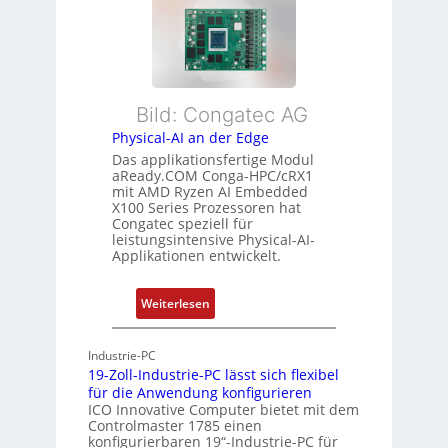
e
t
e
x
a
h
i
n
r
b
d
L
l
s
e
Bild: Congatec AG
e
ü
i
Physical-AI an der Edge
E
b
s
Das applikationsfertige Modul
t
e
t
aReady.COM Conga-HPC/cRX1
h
r
u
mit AMD Ryzen AI Embedded
e
w
n
X100 Series Prozessoren hat
r
Congatec speziell für
a
g
leistungsintensive Physical-AI-
c
c
Applikationen entwickelt.
a
h
t
u
:
Weiterlesen
-
n
P
A
g
h
r
Industrie-PC
y
c
19-Zoll-Industrie-PC lässt sich flexibel
s
h
für die Anwendung konfigurieren
i
ICO Innovative Computer bietet mit dem
i
Controlmaster 1785 einen
c
t
konfigurierbaren 19“-Industrie-PC für