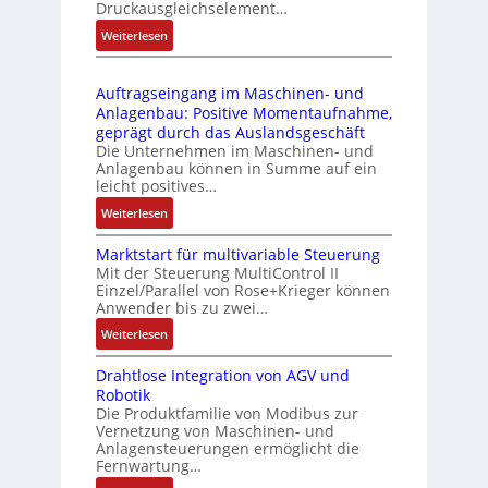
l
ä
Druckausgleichselement…
4
e
s
:
Weiterlesen
4
b
s
D
3
r
t
r
-
i
s
Auftragseingang im Maschinen- und
u
Z
n
i
Anlagenbau: Positive Momentaufnahme,
c
e
g
c
geprägt durch das Auslandsgeschäft
k
r
e
h
Die Unternehmen im Maschinen- und
a
t
Anlagenbau können in Summe auf ein
n
f
u
i
leicht positives…
4
l
s
f
G
e
:
Weiterlesen
g
i
u
x
A
l
z
n
i
Marktstart für multivariable Steuerung
u
e
i
Mit der Steuerung MultiControl II
d
b
f
i
e
Einzel/Parallel von Rose+Krieger können
5
e
t
c
Anwender bis zu zwei…
r
G
l
r
h
u
a
:
Weiterlesen
f
a
s
n
u
M
ü
g
e
g
Drahtlose Integration von AGV und
f
a
r
s
l
b
Robotik
d
r
d
e
e
e
Die Produktfamilie von Modibus zur
e
k
i
i
m
Vernetzung von Maschinen- und
s
n
t
e
n
Anlagensteuerungen ermöglicht die
e
t
R
s
A
g
Fernwartung…
n
ä
a
t
n
a