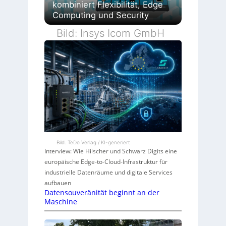
kombiniert Flexibilität, Edge
Computing und Security
Bild: Insys Icom GmbH
Bild: TeDo Verlag / KI-generiert
Interview: Wie Hilscher und Schwarz Digits eine
europäische Edge-to-Cloud-Infrastruktur für
industrielle Datenräume und digitale Services
aufbauen
Datensouveränität beginnt an der
Maschine