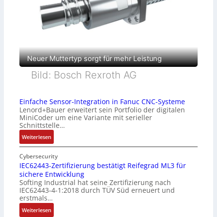
Neuer Muttertyp sorgt für mehr Leistung
Bild: Bosch Rexroth AG
Einfache Sensor-Integration in Fanuc CNC-Systeme
Lenord+Bauer erweitert sein Portfolio der digitalen
MiniCoder um eine Variante mit serieller
Schnittstelle…
:
Weiterlesen
E
i
Cybersecurity
n
IEC62443-Zertifizierung bestätigt Reifegrad ML3 für
sichere Entwicklung
f
Softing Industrial hat seine Zertifizierung nach
a
IEC62443-4-1:2018 durch TÜV Süd erneuert und
c
erstmals…
h
:
Weiterlesen
e