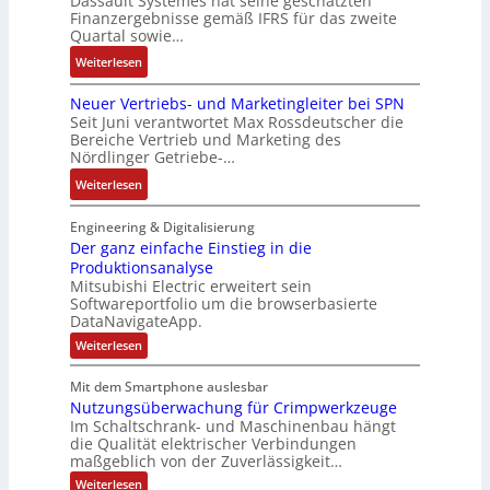
Dassault Systèmes hat seine geschätzten
e
r
i
t
l
Finanzergebnisse gemäß IFRS für das zweite
S
a
a
E
Quartal sowie…
a
y
t
n
n
g
:
Weiterlesen
s
d
g
c
e
D
t
e
u
o
n
Neuer Vertriebs- und Marketingleiter bei SPN
a
e
r
l
d
b
Seit Juni verantwortet Max Rossdeutscher die
s
m
F
a
e
Bereiche Vertrieb und Marketing des
a
s
t
a
t
Nördlinger Getriebe-…
r
u
a
e
b
i
:
:
Weiterlesen
u
c
r
o
P
N
l
h
i
n
o
e
Engineering & Digitalisierung
t
n
k
s
u
Der ganz einfache Einstieg in die
S
i
i
Produktionsanalyse
e
y
k
Mitsubishi Electric erweitert sein
t
r
s
-
Softwareportfolio um die browserbasierte
i
V
t
G
DataNavigateApp.
v
e
è
e
:
Weiterlesen
e
r
m
s
D
M
t
e
e
c
Mit dem Smartphone auslesbar
o
r
r
s
h
Nutzungsüberwachung für Crimpwerkzeuge
g
m
i
:
ä
a
Im Schaltschrank- und Maschinenbau hängt
e
e
Q
n
f
die Qualität elektrischer Verbindungen
z
n
b
2
maßgeblich von der Zuverlässigkeit…
t
e
t
s
-
s
i
:
Weiterlesen