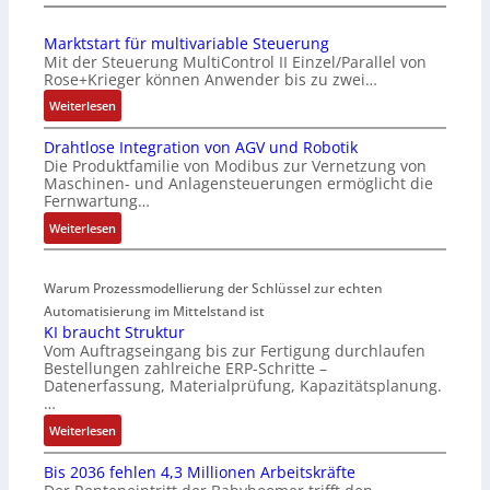
I
S
E
e
Marktstart für multivariable Steuerung
C
n
Mit der Steuerung MultiControl II Einzel/Parallel von
6
s
Rose+Krieger können Anwender bis zu zwei…
2
o
:
Weiterlesen
4
r
M
4
-
Drahtlose Integration von AGV und Robotik
a
3
I
Die Produktfamilie von Modibus zur Vernetzung von
r
-
n
Maschinen- und Anlagensteuerungen ermöglicht die
k
Z
t
Fernwartung…
t
e
e
:
Weiterlesen
s
r
g
D
t
t
r
r
a
i
a
Warum Prozessmodellierung der Schlüssel zur echten
a
r
f
t
h
Automatisierung im Mittelstand ist
t
i
i
KI braucht Struktur
t
f
z
o
Vom Auftragseingang bis zur Fertigung durchlaufen
l
ü
i
n
Bestellungen zahlreiche ERP-Schritte –
o
r
e
i
Datenerfassung, Materialprüfung, Kapazitätsplanung.
s
m
r
n
…
e
u
u
F
:
Weiterlesen
I
l
n
a
K
n
t
g
n
Bis 2036 fehlen 4,3 Millionen Arbeitskräfte
I
t
i
b
u