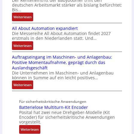
Der Renteneintritt der Babyboomer trifft den
b
e
v
e
c
deutschen Arbeitsmarkt stärker als bislang befürchtet:
r
g
a
Bis…
s
C
a
r
r
t
N
:
Weiterlesen
u
a
i
ä
C
B
c
t
a
t
-
All About Automation expandiert
i
h
i
b
i
S
Die Messereihe All About Automation findet 2027
s
t
o
l
g
erstmals in den Niederlanden statt. Und…
y
2
S
n
e
t
s
0
:
Weiterlesen
t
v
S
R
t
3
A
r
o
t
e
e
Auftragseingang im Maschinen- und Anlagenbau:
6
l
u
n
e
i
m
Positive Momentaufnahme, geprägt durch das
f
l
k
A
u
f
e
Auslandsgeschäft
e
A
t
G
e
e
Die Unternehmen im Maschinen- und Anlagenbau
h
b
u
V
r
können in Summe auf ein leicht positives…
g
l
o
r
u
u
r
:
Weiterlesen
e
u
n
n
a
A
n
t
d
g
d
u
4
A
R
M
Für sicherheitskritische Anwendungen
f
,
u
o
L
Batterielose Multiturn-Kit Encoder
t
3
t
b
3
Posital hat zwei neue Drehgeber-Modelle (Kit
r
M
o
o
Encoder) für sicherheitskritische Anwendungen
f
a
i
m
t
vorgestellt.
ü
g
l
a
i
r
:
Weiterlesen
s
l
t
k