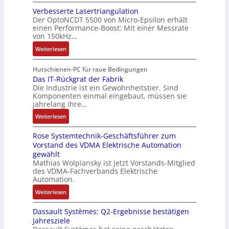
s
B
e
i
i
i
Verbesserte Lasertriangulation
a
i
o
o
Der OptoNCDT 5500 von Micro-Epsilon erhält
c
t
n
n
n
einen Performance-Boost: Mit einer Messrate
h
t
g
e
e
von 150kHz…
e
e
a
n
x
:
r
Weiterlesen
r
n
A
p
V
e
i
g
r
a
e
E
Hutschienen-PC für raue Bedingungen
e
i
b
n
r
Das IT-Rückgrat der Fabrik
n
l
m
e
d
Die Industrie ist ein Gewohnheitstier. Sind
b
t
o
M
i
i
Komponenten einmal eingebaut, müssen sie
e
w
s
a
t
e
jahrelang ihre…
s
i
e
s
s
r
:
s
Weiterlesen
c
M
c
k
t
D
e
k
u
h
r
Rose Systemtechnik-Geschäftsführer zum
a
r
l
l
i
ä
Vorstand des VDMA Elektrische Automation
s
t
u
t
n
f
gewählt
I
e
n
i
e
t
Mathias Wolpiansky ist jetzt Vorstands-Mitglied
T
L
g
t
n
e
des VDMA-Fachverbands Elektrische
-
a
u
-
Automation.
R
s
r
u
:
Weiterlesen
ü
e
n
n
R
c
r
-
d
Dassault Systèmes: Q2-Ergebnisse bestätigen
o
k
t
K
A
Jahresziele
s
g
r
i
n