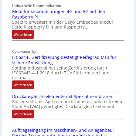
9
Industrielle Kommunikation
-
Mobilfunkmodule bringen 4G und 5G auf den
Raspberry Pi
Z
Spectra erweitert mit der Calyx Embedded Modul
o
Serie Raspberry Pi 4 und Raspberry…
l
l
:
Weiterlesen
-
M
I
o
n
Cybersecurity
b
IEC62443-Zertifizierung bestätigt Reifegrad ML3 für
d
i
sichere Entwicklung
u
l
Softing Industrial hat seine Zertifizierung nach
s
f
IEC62443-4-1:2018 durch TÜV Süd erneuert und
t
u
erstmals…
r
n
:
Weiterlesen
i
k
I
e
m
Druckausgleichselemente mit Spezialmembranen
E
-
o
Kaiser stellt mit Agro ein hochrobustes, aus rostfreiem
C
P
d
Stahl A4 (V4A) gefertigtes Druckausgleichselement…
6
C
u
2
:
Weiterlesen
l
l
4
D
ä
e
4
r
s
b
Auftragseingang im Maschinen- und Anlagenbau:
3
u
s
r
Positive Momentaufnahme, geprägt durch das