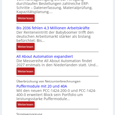
-
i
o
durchlaufen Bestellungen zahlreiche ERP-
s
V
t
t
G
Schritte – Datenerfassung, Materialprüfung,
n
t
i
e
è
w
e
Kapazitätsplanung.…
F
i
t
r
m
i
s
a
k
:
Weiterlesen
i
t
e
c
c
n
K
v
r
s
k
h
u
Bis 2036 fehlen 4,3 Millionen Arbeitskräfte
I
e
i
:
l
ä
c
Der Renteneintritt der Babyboomer trifft den
b
M
e
Q
u
f
deutschen Arbeitsmarkt stärker als bislang
C
r
o
b
2
n
t
befürchtet: Bis…
N
a
m
s
-
g
s
C
:
Weiterlesen
u
e
-
E
f
-
B
c
n
u
r
ü
All About Automation expandiert
S
i
h
t
n
g
h
Die Messereihe All About Automation findet
y
s
t
a
d
e
r
2027 erstmals in den Niederlanden statt. Und…
s
2
S
u
M
b
e
t
0
:
Weiterlesen
t
f
a
n
r
e
3
A
r
n
r
i
z
m
6
l
Überbrückung von Netzunterbrechnungen
u
a
k
s
u
e
f
l
Puffermodule mit 20 und 40A
k
h
e
s
m
Mit den neuen PCC-1424-200-0 und PCC-1424-
e
A
t
m
t
e
V
400-0 erweitert Block sein Portfolio um
h
b
u
e
i
b
o
leistungsstarke Puffermodule…
l
o
r
,
n
e
r
:
Weiterlesen
e
u
g
g
s
s
P
n
t
e
l
u
t
t
Stromversorgung
4
A
f