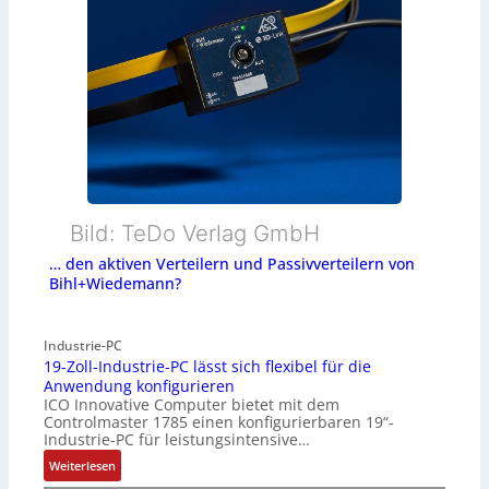
Bild: TeDo Verlag GmbH
… den aktiven Verteilern und Passivverteilern von
Bihl+Wiedemann?
Industrie-PC
19-Zoll-Industrie-PC lässt sich flexibel für die
Anwendung konfigurieren
ICO Innovative Computer bietet mit dem
Controlmaster 1785 einen konfigurierbaren 19“-
Industrie-PC für leistungsintensive…
:
Weiterlesen
1