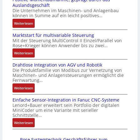
-
c
t
i
Auslandsgeschäft
Z
k
s
n
Die Unternehmen im Maschinen- und Anlagenbau
e
a
i
g
können in Summe auf ein leicht positives…
r
u
c
e
:
Weiterlesen
t
s
h
n
A
i
g
f
4
Marktstart für multivariable Steuerung
u
f
l
l
G
Mit der Steuerung MultiControl II Einzel/Parallel von
f
i
e
e
u
Rose+Krieger können Anwender bis zu zwei…
t
z
i
x
n
r
:
Weiterlesen
i
c
i
d
a
M
e
h
b
5
Drahtlose Integration von AGV und Robotik
g
a
r
s
e
G
Die Produktfamilie von Modibus zur Vernetzung von
s
r
u
e
l
a
Maschinen- und Anlagensteuerungen ermöglicht die
e
k
n
l
f
u
Fernwartung…
i
t
g
e
ü
f
:
Weiterlesen
n
s
b
m
r
d
D
g
t
e
e
d
e
Einfache Sensor-Integration in Fanuc CNC-Systeme
r
a
a
s
n
i
n
Lenord+Bauer erweitert sein Portfolio der digitalen
a
n
r
t
t
e
R
MiniCoder um eine Variante mit serieller
h
g
t
ä
e
A
Schnittstelle…
a
t
i
f
t
m
n
s
:
Weiterlesen
l
m
ü
i
i
w
p
E
o
M
r
g
t
e
b
i
s
a
m
t
S
n
e
Rose Systemtechnik-Geschäftsführer zum