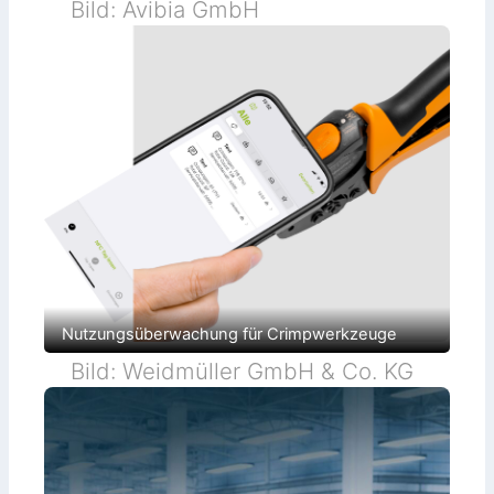
Bild: Avibia GmbH
i
e
k
n
Nutzungsüberwachung für Crimpwerkzeuge
Bild: Weidmüller GmbH & Co. KG