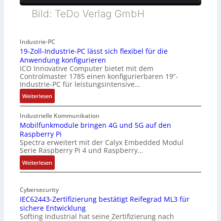
Bild: TeDo Verlag GmbH
Industrie-PC
19-Zoll-Industrie-PC lässt sich flexibel für die
Anwendung konfigurieren
ICO Innovative Computer bietet mit dem
Controlmaster 1785 einen konfigurierbaren 19“-
Industrie-PC für leistungsintensive…
:
Weiterlesen
1
9
Industrielle Kommunikation
-
Mobilfunkmodule bringen 4G und 5G auf den
Raspberry Pi
Z
Spectra erweitert mit der Calyx Embedded Modul
o
Serie Raspberry Pi 4 und Raspberry…
l
l
:
Weiterlesen
-
M
I
o
n
Cybersecurity
b
IEC62443-Zertifizierung bestätigt Reifegrad ML3 für
d
i
sichere Entwicklung
u
l
Softing Industrial hat seine Zertifizierung nach
s
f