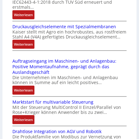
IEC62443-4-1:2018 durch TÜV Süd erneuert und
t
u
erstmals…
r
n
:
Weiterlesen
i
k
I
e
m
Druckausgleichselemente mit Spezialmembranen
E
-
o
Kaiser stellt mit Agro ein hochrobustes, aus rostfreiem
C
P
d
Stahl A4 (V4A) gefertigtes Druckausgleichselement…
6
C
u
2
:
Weiterlesen
l
l
4
D
ä
e
4
r
s
b
Auftragseingang im Maschinen- und Anlagenbau:
3
u
s
r
Positive Momentaufnahme, geprägt durch das
-
c
t
i
Auslandsgeschäft
Z
k
s
n
Die Unternehmen im Maschinen- und Anlagenbau
e
a
i
g
können in Summe auf ein leicht positives…
r
u
c
e
:
Weiterlesen
t
s
h
n
A
i
g
f
4
Marktstart für multivariable Steuerung
u
f
l
l
G
Mit der Steuerung MultiControl II Einzel/Parallel von
f
i
e
e
u
Rose+Krieger können Anwender bis zu zwei…
t
z
i
x
n
r
:
Weiterlesen
i
c
i
d
a
M
e
h
b
5
Drahtlose Integration von AGV und Robotik
g
a
r
s
e
G
Die Produktfamilie von Modibus zur Vernetzung von
s
r
u
e