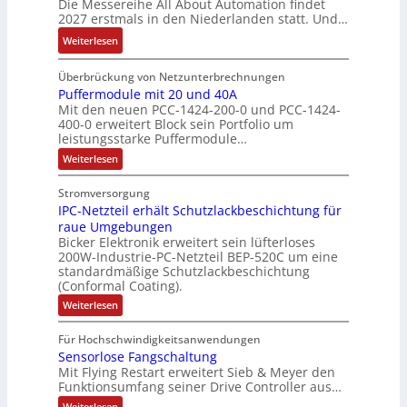
Die Messereihe All About Automation findet
y
s
t
a
d
e
r
2027 erstmals in den Niederlanden statt. Und…
s
2
S
u
M
b
e
t
0
:
Weiterlesen
t
f
a
n
r
e
3
A
r
n
r
i
z
m
6
l
Überbrückung von Netzunterbrechnungen
u
a
k
s
u
e
f
l
Puffermodule mit 20 und 40A
k
h
e
s
m
Mit den neuen PCC-1424-200-0 und PCC-1424-
e
A
t
m
t
e
V
400-0 erweitert Block sein Portfolio um
h
b
u
e
i
b
o
leistungsstarke Puffermodule…
l
o
r
,
n
e
r
:
Weiterlesen
e
u
g
g
s
s
P
n
t
e
l
u
t
t
Stromversorgung
4
A
f
p
e
ä
a
IPC-Netzteil erhält Schutzlackbeschichtung für
f
,
u
r
i
t
e
n
raue Umgebungen
3
t
ä
t
r
i
d
Bicker Elektronik erweitert sein lüfterloses
m
M
o
g
e
g
200W-Industrie-PC-Netzteil BEP-520C um eine
d
o
i
m
t
r
standardmäßige Schutzlackbeschichtung
e
d
e
l
a
(Conformal Coating).
u
d
b
n
s
l
l
t
u
e
:
J
Weiterlesen
V
e
i
i
I
r
i
a
m
D
P
o
o
i
c
S
Für Hochschwindigkeitsanwendungen
h
C
M
t
n
n
h
P
Sensorlose Fangschaltung
-
r
A
2
e
N
e
Mit Flying Restart erweitert Sieb & Meyer den
d
N
0
e
E
e
Funktionsumfang seiner Drive Controller aus…
n
x
u
a
s
t
l
n
A
p
:
s
z
Weiterlesen