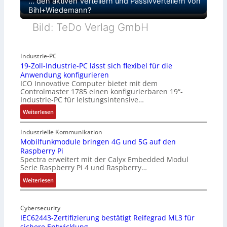
… den aktiven Verteilern und Passivverteilern von
Bihl+Wiedemann?
Bild: TeDo Verlag GmbH
Industrie-PC
19-Zoll-Industrie-PC lässt sich flexibel für die
Anwendung konfigurieren
ICO Innovative Computer bietet mit dem
Controlmaster 1785 einen konfigurierbaren 19“-
Industrie-PC für leistungsintensive…
:
Weiterlesen
1
9
Industrielle Kommunikation
-
Mobilfunkmodule bringen 4G und 5G auf den
Raspberry Pi
Z
Spectra erweitert mit der Calyx Embedded Modul
o
Serie Raspberry Pi 4 und Raspberry…
l
l
:
Weiterlesen
-
M
I
o
n
Cybersecurity
b
IEC62443-Zertifizierung bestätigt Reifegrad ML3 für
d
i
sichere Entwicklung
u