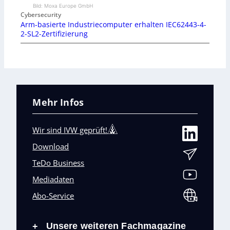
Bild: Moxa Europe GmbH
Cybersecurity
Arm-basierte Industriecomputer erhalten IEC62443-4-
2-SL2-Zertifizierung
Mehr Infos
Wir sind IVW geprüft!
Download
TeDo Business
Mediadaten
Abo-Service
Unsere weiteren Fachmagazine
+