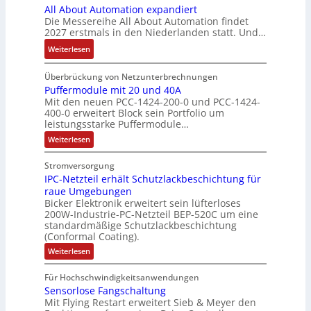
r
ü
All About Automation expandiert
S
i
h
t
n
g
h
Die Messereihe All About Automation findet
y
s
t
a
d
e
r
2027 erstmals in den Niederlanden statt. Und…
s
2
S
u
M
b
e
t
0
:
Weiterlesen
t
f
a
n
r
e
3
A
r
n
r
i
z
m
6
l
Überbrückung von Netzunterbrechnungen
u
a
k
s
u
e
f
l
Puffermodule mit 20 und 40A
k
h
e
s
m
Mit den neuen PCC-1424-200-0 und PCC-1424-
e
A
t
m
t
e
V
400-0 erweitert Block sein Portfolio um
h
b
u
e
i
b
o
leistungsstarke Puffermodule…
l
o
r
,
n
e
r
:
Weiterlesen
e
u
g
g
s
s
P
n
t
e
l
u
t
t
Stromversorgung
4
A
f
p
e
ä
a
IPC-Netzteil erhält Schutzlackbeschichtung für
f
,
u
r
i
t
e
n
raue Umgebungen
3
t
ä
t
r
i
d
Bicker Elektronik erweitert sein lüfterloses
m
M
o
g
e
g
200W-Industrie-PC-Netzteil BEP-520C um eine
d
o
i
m
t
r
standardmäßige Schutzlackbeschichtung
e
d
e
l
a
(Conformal Coating).
u
d
b
n
s
l
l
t
u
e
:
J
Weiterlesen
V
e
i
i
I
r
i
a
m
D
P
o
o
i
c
S
Für Hochschwindigkeitsanwendungen
h
C
M
t
n
n
h
P
Sensorlose Fangschaltung
-
r
A
2
e
N
e
Mit Flying Restart erweitert Sieb & Meyer den
d
N
0
e
E
e