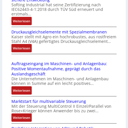
l
Softing Industrial hat seine Zertifizierung nach
s
f
IEC62443-4-1:2018 durch TÜV Süd erneuert und
t
u
erstmals…
r
n
:
Weiterlesen
i
k
I
e
m
Druckausgleichselemente mit Spezialmembranen
E
-
o
Kaiser stellt mit Agro ein hochrobustes, aus rostfreiem
C
P
d
Stahl A4 (V4A) gefertigtes Druckausgleichselement…
6
C
u
2
:
Weiterlesen
l
l
4
D
ä
e
4
r
s
b
Auftragseingang im Maschinen- und Anlagenbau:
3
u
s
r
Positive Momentaufnahme, geprägt durch das
-
c
t
i
Auslandsgeschäft
Z
k
s
n
Die Unternehmen im Maschinen- und Anlagenbau
e
a
i
g
können in Summe auf ein leicht positives…
r
u
c
e
:
Weiterlesen
t
s
h
n
A
i
g
f
4
Marktstart für multivariable Steuerung
u
f
l
l
G
Mit der Steuerung MultiControl II Einzel/Parallel von
f
i
e
e
u
Rose+Krieger können Anwender bis zu zwei…
t
z
i
x
n
r
:
Weiterlesen
i
c
i
d
a
M
e
h
b
5