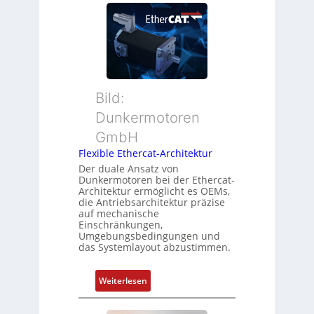
P
e
s
o
u
t
s
e
a
i
r
n
t
M
d
i
u
s
o
t
ü
Bild:
n
t
b
Dunkermotoren
s
e
e
m
GmbH
r
r
e
t
Flexible Ethercat-Architektur
w
s
y
a
Der duale Ansatz von
s
Dunkermotoren bei der Ethercat-
p
c
Architektur ermöglicht es OEMs,
u
s
h
die Antriebsarchitektur präzise
n
o
u
auf mechanische
g
r
Einschränkungen,
n
Umgebungsbedingungen und
u
g
g
das Systemlayout abzustimmen.
n
t
d
f
:
Z
Weiterlesen
ü
F
u
r
l
s
m