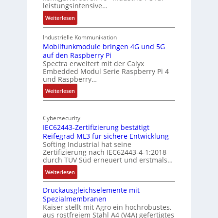
a
e
leistungsintensive…
l
k
:
Weiterlesen
-
t
1
A
u
9
Industrielle Kommunikation
I
r
-
Mobilfunkmodule bringen 4G und 5G
a
auf den Raspberry Pi
Z
Spectra erweitert mit der Calyx
n
o
Embedded Modul Serie Raspberry Pi 4
l
d
und Raspberry…
l
e
:
Weiterlesen
-
r
M
I
E
o
n
d
Cybersecurity
b
d
g
IEC62443-Zertifizierung bestätigt
i
u
e
Reifegrad ML3 für sichere Entwicklung
l
s
Softing Industrial hat seine
f
t
Zertifizierung nach IEC62443-4-1:2018
u
r
durch TÜV Süd erneuert und erstmals…
n
i
:
Weiterlesen
k
e
I
m
-
Druckausgleichselemente mit
E
o
P
Spezialmembranen
C
d
C
Kaiser stellt mit Agro ein hochrobustes,
6
u
l
aus rostfreiem Stahl A4 (V4A) gefertigtes
2