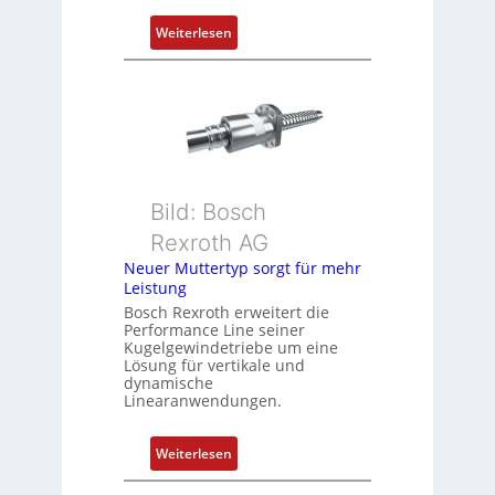
P
:
Weiterlesen
o
D
s
r
i
e
t
h
i
g
o
e
n
b
s
Bild: Bosch
e
m
Rexroth AG
r
e
k
Neuer Muttertyp sorgt für mehr
s
Leistung
o
s
m
Bosch Rexroth erweitert die
u
Performance Line seiner
b
n
Kugelgewindetriebe um eine
i
g
Lösung für vertikale und
n
dynamische
u
Linearanwendungen.
i
n
e
d
r
:
Weiterlesen
Z
t
N
u