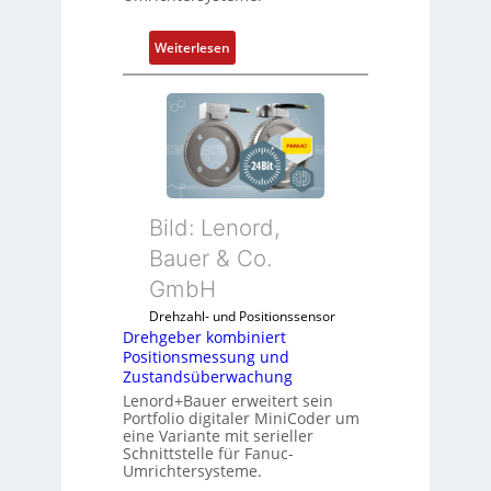
:
Weiterlesen
D
r
e
h
g
e
b
Bild: Lenord,
e
r
Bauer & Co.
k
GmbH
o
Drehzahl- und Positionssensor
m
Drehgeber kombiniert
b
Positionsmessung und
i
Zustandsüberwachung
n
Lenord+Bauer erweitert sein
i
Portfolio digitaler MiniCoder um
eine Variante mit serieller
e
Schnittstelle für Fanuc-
r
Umrichtersysteme.
t