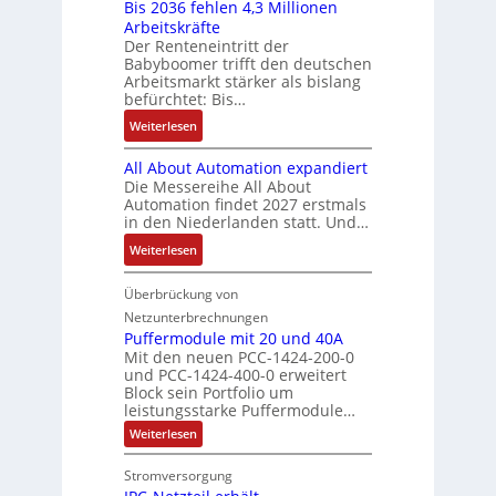
Bis 2036 fehlen 4,3 Millionen
I
h
s
h
r
t
Arbeitskräfte
b
r
-
m
g
e
Der Renteneintritt der
r
e
u
e
Babyboomer trifft den deutschen
e
m
a
r
n
,
Arbeitsmarkt stärker als bislang
b
e
u
z
d
befürchtet: Bis…
g
n
c
u
M
e
i
:
Weiterlesen
h
m
a
p
s
B
t
V
r
r
All About Automation expandiert
s
i
S
o
k
ä
Die Messereihe All About
e
s
t
r
e
Automation findet 2027 erstmals
g
b
2
r
s
in den Niederlanden statt. Und…
t
t
e
0
u
t
i
d
:
Weiterlesen
s
3
k
a
n
u
A
t
6
t
n
g
r
l
Überbrückung von
ä
f
u
d
l
c
l
t
e
Netzunterbrechnungen
r
d
e
h
A
i
h
Puffermodule mit 20 und 40A
e
i
d
b
Mit den neuen PCC-1424-200-0
g
l
s
t
a
und PCC-1424-400-0 erweitert
o
e
e
V
Block sein Portfolio um
e
s
u
n
n
D
leistungsstarke Puffermodule…
r
A
t
J
4
M
:
b
Weiterlesen
u
A
a
,
P
A
e
s
u
h
3
u
E
Stromversorgung
i
l
f
t
r
M
l
f