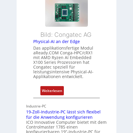
e
t
e
x
a
h
i
n
r
b
d
L
l
s
e
Bild: Congatec AG
e
ü
i
Physical-AI an der Edge
E
b
s
Das applikationsfertige Modul
t
e
t
aReady.COM Conga-HPC/cRX1
h
r
u
mit AMD Ryzen AI Embedded
e
w
n
X100 Series Prozessoren hat
r
Congatec speziell für
a
g
leistungsintensive Physical-AI-
c
c
Applikationen entwickelt.
a
h
t
u
:
Weiterlesen
-
n
P
A
g
h
r
Industrie-PC
y
c
19-Zoll-Industrie-PC lässt sich flexibel
s
h
für die Anwendung konfigurieren
i
ICO Innovative Computer bietet mit dem
i
Controlmaster 1785 einen
c
t
konfigurierbaren 19“-Industrie-PC für