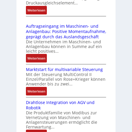
l
ä
Druckausgleichselement…
4
e
s
:
Weiterlesen
4
b
s
D
3
r
t
r
-
i
s
Auftragseingang im Maschinen- und
u
Z
n
i
Anlagenbau: Positive Momentaufnahme,
c
e
g
c
geprägt durch das Auslandsgeschäft
k
r
e
h
Die Unternehmen im Maschinen- und
a
t
Anlagenbau können in Summe auf ein
n
f
u
i
leicht positives…
4
l
s
f
G
e
:
Weiterlesen
g
i
u
x
A
l
z
n
i
Marktstart für multivariable Steuerung
u
e
i
Mit der Steuerung MultiControl II
d
b
f
i
e
Einzel/Parallel von Rose+Krieger können
5
e
t
c
Anwender bis zu zwei…
r
G
l
r
h
u
a
:
Weiterlesen
f
a
s
n
u
M
ü
g
e
g
Drahtlose Integration von AGV und
f
a
r
s
l
b
Robotik
d
r
d
e
e
e
Die Produktfamilie von Modibus zur
e
k
i
i
m
Vernetzung von Maschinen- und
s
n
t
e
n
Anlagensteuerungen ermöglicht die
e
t
R
s
A
g
Fernwartung…
n
ä
a
t
n
a