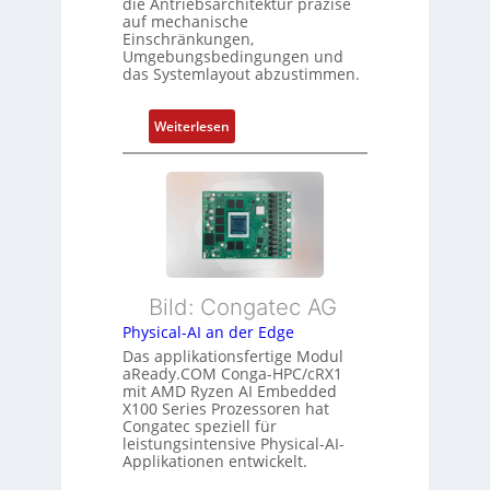
die Antriebsarchitektur präzise
n
o
u
auf mechanische
g
r
Einschränkungen,
n
Umgebungsbedingungen und
u
g
g
das Systemlayout abzustimmen.
n
t
d
f
:
Z
Weiterlesen
ü
F
u
r
l
s
m
e
t
e
x
a
h
i
n
r
b
d
L
l
s
e
Bild: Congatec AG
e
ü
i
Physical-AI an der Edge
E
b
s
Das applikationsfertige Modul
t
e
t
aReady.COM Conga-HPC/cRX1
h
r
u
mit AMD Ryzen AI Embedded
e
w
n
X100 Series Prozessoren hat
r
Congatec speziell für
a
g
leistungsintensive Physical-AI-
c
c
Applikationen entwickelt.
a
h