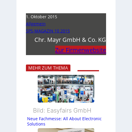
1. Oktober 2015
Allgemein
SPS-MAGAZIN 10 2015
Chr. Mayr GmbH & Co. KG
Zur Firmenwebsite
MEHR ZUM THEMA
Bild: Easyfairs GmbH
Neue Fachmesse: All About Electronic
Solutions