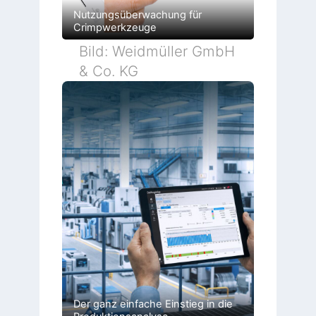
Nutzungsüberwachung für
Crimpwerkzeuge
Bild: Weidmüller GmbH
& Co. KG
Der ganz einfache Einstieg in die