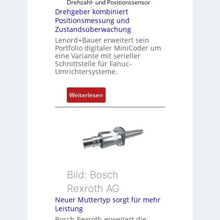
Drehzahl- und Positionssensor
m
Drehgeber kombiniert
b
Positionsmessung und
i
Zustandsüberwachung
n
Lenord+Bauer erweitert sein
i
Portfolio digitaler MiniCoder um
eine Variante mit serieller
e
Schnittstelle für Fanuc-
r
Umrichtersysteme.
t
P
:
Weiterlesen
o
D
s
r
i
e
t
h
i
g
o
e
n
b
s
Bild: Bosch
e
m
Rexroth AG
r
e
k
Neuer Muttertyp sorgt für mehr
s
Leistung
o
s
m
Bosch Rexroth erweitert die