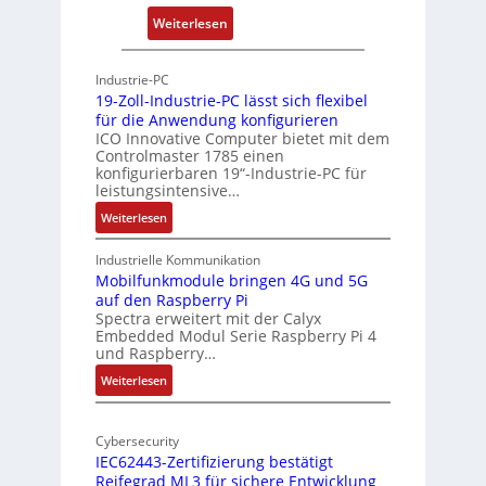
t
u
:
Weiterlesen
-
n
P
A
g
h
r
Industrie-PC
y
c
19-Zoll-Industrie-PC lässt sich flexibel
s
h
für die Anwendung konfigurieren
i
ICO Innovative Computer bietet mit dem
i
Controlmaster 1785 einen
c
t
konfigurierbaren 19“-Industrie-PC für
a
e
leistungsintensive…
l
k
:
Weiterlesen
-
t
1
A
u
9
Industrielle Kommunikation
I
r
-
Mobilfunkmodule bringen 4G und 5G
a
auf den Raspberry Pi
Z
Spectra erweitert mit der Calyx
n
o
Embedded Modul Serie Raspberry Pi 4
l
d
und Raspberry…
l
e
:
Weiterlesen
-
r
M
I
E
o
n
d
Cybersecurity
b
d
g
IEC62443-Zertifizierung bestätigt
i
u
e
Reifegrad ML3 für sichere Entwicklung
l
s