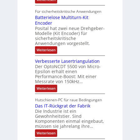
r
k
e
S
t
i
t
e
r
i
Für sicherheitskritische Anwendungen
l
n
ä
e
Batterielose Multiturn-Kit
o
s
f
r
o
Encoder
n
h
r
t
Posital hat zwei neue Drehgeber-
g
ä
l
e
Modelle (Kit Encoder) für
l
o
e
sicherheitskritische
t
s
w
S
Anwendungen vorgestellt.
e
ä
c
F
:
Weiterlesen
h
a
h
B
u
n
l
a
t
g
Verbesserte Lasertriangulation
t
t
z
s
Der OptoNCDT 5500 von Micro-
t
l
c
Epsilon erhält einen
e
a
h
Performance-Boost: Mit einer
r
c
a
i
Messrate von 150kHz…
k
l
e
b
t
:
Weiterlesen
l
e
u
V
o
s
n
e
s
c
Hutschienen-PC für raue Bedingungen
g
r
e
h
Das IT-Rückgrat der Fabrik
b
M
i
e
Die Industrie ist ein
u
c
s
l
Gewohnheitstier. Sind
h
s
t
Komponenten einmal eingebaut,
t
e
i
müssen sie jahrelang ihre…
u
r
t
n
t
:
u
Weiterlesen
g
e
D
r
f