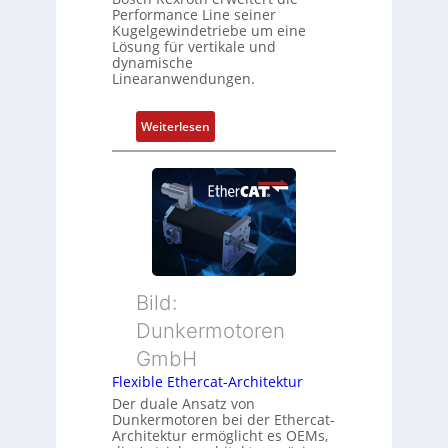
u
Performance Line seiner
b
n
Kugelgewindetriebe um eine
i
g
Lösung für vertikale und
n
dynamische
u
Linearanwendungen.
i
n
e
d
r
:
Weiterlesen
Z
t
N
u
P
e
s
o
u
t
s
e
a
i
r
n
t
M
d
i
u
s
o
t
ü
Bild:
n
t
b
Dunkermotoren
s
e
e
m
GmbH
r
r
e
t
Flexible Ethercat-Architektur
w
s
y
a
Der duale Ansatz von
s
Dunkermotoren bei der Ethercat-
p
c
Architektur ermöglicht es OEMs,
u
s
h