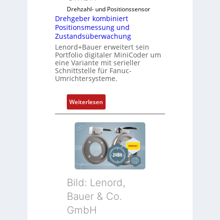
Drehzahl- und Positionssensor
Drehgeber kombiniert
Positionsmessung und
Zustandsüberwachung
Lenord+Bauer erweitert sein
Portfolio digitaler MiniCoder um
eine Variante mit serieller
Schnittstelle für Fanuc-
Umrichtersysteme.
:
Weiterlesen
D
r
e
h
g
e
b
Bild: Lenord,
e
r
Bauer & Co.
k
GmbH
o