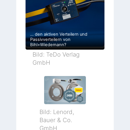
… den aktiven Verteilern und
Passivverteilern von
Bihl+Wiedemann?
Bild: TeDo Verlag
GmbH
Bild: Lenord,
Bauer & Co.
GmbH