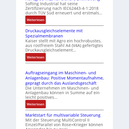
Softing Industrial hat seine
f
t
Zertifizierung nach IEC62443-4-1:2018
u
r
durch TÜV Süd erneuert und erstmals…
n
i
:
Weiterlesen
k
e
I
m
-
Druckausgleichselemente mit
E
o
P
Spezialmembranen
C
d
C
Kaiser stellt mit Agro ein hochrobustes,
6
u
l
aus rostfreiem Stahl A4 (V4A) gefertigtes
2
l
ä
Druckausgleichselement…
4
e
s
:
Weiterlesen
4
b
s
D
3
r
t
r
-
i
s
Auftragseingang im Maschinen- und
u
Z
n
i
Anlagenbau: Positive Momentaufnahme,
c
e
g
c
geprägt durch das Auslandsgeschäft
k
r
e
h
Die Unternehmen im Maschinen- und
a
t
Anlagenbau können in Summe auf ein
n
f
u
i
leicht positives…
4
l
s
f
G
e
:
Weiterlesen
g
i
u
x
A
l
z
n
i
Marktstart für multivariable Steuerung
u
e
i
Mit der Steuerung MultiControl II
d
b
f
i
e
Einzel/Parallel von Rose+Krieger können
5
e
t
c
r