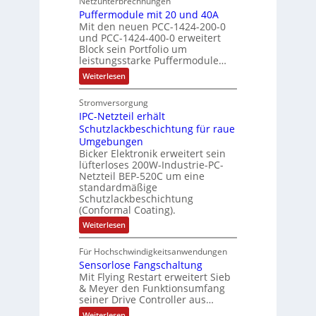
Netzunterbrechnungen
r
d
e
h
A
i
h
Puffermodule mit 20 und 40A
e
i
d
b
Mit den neuen PCC-1424-200-0
g
l
s
t
a
und PCC-1424-400-0 erweitert
o
e
e
V
Block sein Portfolio um
e
s
u
n
n
D
leistungsstarke Puffermodule…
r
A
t
J
4
M
:
b
Weiterlesen
u
A
a
,
P
A
e
s
u
h
3
u
E
Stromversorgung
i
l
f
t
r
M
l
IPC-Netzteil erhält
f
S
a
o
e
i
e
e
Schutzlackbeschichtung für raue
P
n
m
s
l
r
k
Umgebungen
N
d
m
a
z
l
Bicker Elektronik erweitert sein
t
o
s
t
i
i
lüfterloses 200W-Industrie-PC-
d
r
g
i
u
e
o
Netzteil BEP-520C um eine
i
e
l
o
standardmäßige
l
n
s
e
s
Schutzlackbeschichtung
n
e
e
m
c
(Conformal Coating).
c
e
i
n
h
t
h
:
Weiterlesen
x
A
e
2
I
ä
p
r
0
P
A
f
Für Hochschwindigkeitsanwendungen
a
u
C
b
u
n
t
Sensorlose Fangschaltung
-
n
e
d
t
N
Mit Flying Restart erweitert Sieb
d
i
4
e
o
& Meyer den Funktionsumfang
0
i
t
t
seiner Drive Controller aus…
m
A
z
e
s
t
a
:
Weiterlesen