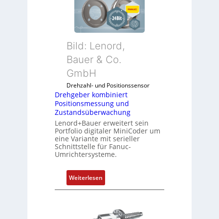
h
g
e
b
Bild: Lenord,
e
r
Bauer & Co.
k
GmbH
o
Drehzahl- und Positionssensor
m
Drehgeber kombiniert
b
Positionsmessung und
i
Zustandsüberwachung
n
Lenord+Bauer erweitert sein
i
Portfolio digitaler MiniCoder um
eine Variante mit serieller
e
Schnittstelle für Fanuc-
r
Umrichtersysteme.
t
P
:
Weiterlesen
o
D
s
r
i
e
t
h