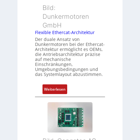
o
t
ü
Bild:
n
t
b
Dunkermotoren
s
e
e
m
GmbH
r
r
e
t
Flexible Ethercat-Architektur
w
s
y
a
Der duale Ansatz von
s
Dunkermotoren bei der Ethercat-
p
c
Architektur ermöglicht es OEMs,
u
s
h
die Antriebsarchitektur präzise
n
o
u
auf mechanische
g
r
Einschränkungen,
n
Umgebungsbedingungen und
u
g
g
das Systemlayout abzustimmen.
n
t
d
f
:
Z
Weiterlesen
ü
F
u
r
l
s
m
e
t
e
x
a
h
i
n
r
b
d
L
l
s
e