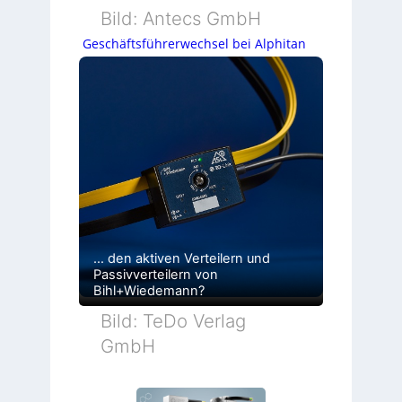
Bild: Antecs GmbH
Geschäftsführerwechsel bei Alphitan
… den aktiven Verteilern und
Passivverteilern von
Bihl+Wiedemann?
Bild: TeDo Verlag
GmbH