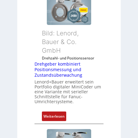
Bild: Lenord,
Bauer & Co.
GmbH
Drehzahl- und Positionssensor
Drehgeber kombiniert
Positionsmessung und
Zustandsüberwachung
Lenord+Bauer erweitert sein
Portfolio digitaler MiniCoder um
eine Variante mit serieller
Schnittstelle für Fanuc-
Umrichtersysteme.
:
Weiterlesen
D
r
e