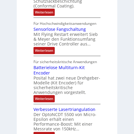
s
Schutzlackbeschichtung
n
e
e
m
c
(Conformal Coating).
c
e
i
n
h
t
h
:
Weiterlesen
x
A
e
2
I
ä
p
r
0
P
A
f
Für Hochschwindigkeitsanwendungen
a
u
C
b
u
n
t
Sensorlose Fangschaltung
-
n
e
d
t
N
Mit Flying Restart erweitert Sieb
d
i
4
e
o
& Meyer den Funktionsumfang
0
i
t
t
seiner Drive Controller aus…
m
A
z
e
s
t
a
:
Weiterlesen
r
k
e
S
t
i
t
e
r
i
Für sicherheitskritische Anwendungen
l
n
ä
e
Batterielose Multiturn-Kit
o
s
f
r
o
Encoder
n
h
r
t
Posital hat zwei neue Drehgeber-
g
ä
l
e
Modelle (Kit Encoder) für
l
o
e
sicherheitskritische
t
s
w
S
Anwendungen vorgestellt.
e
ä
c
F
:
Weiterlesen
h
a
h
B
u
n
l
a
t
g
Verbesserte Lasertriangulation
t
t
z
s
Der OptoNCDT 5500 von Micro-
t
l
c
Epsilon erhält einen
e
a
h
Performance-Boost: Mit einer
r
c
a
i
Messrate von 150kHz…
k
l
e
b
t