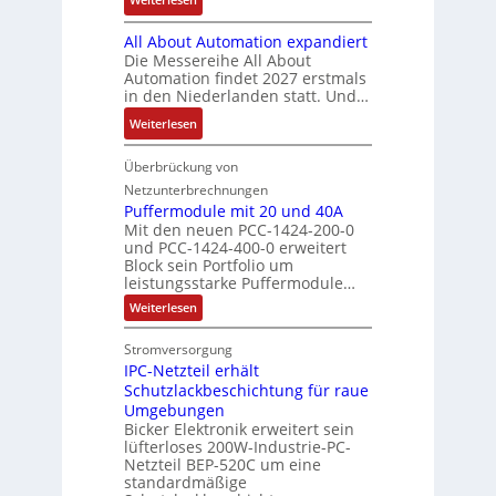
h
m
a
p
s
B
t
V
r
r
All About Automation expandiert
s
i
S
o
k
ä
Die Messereihe All About
e
s
t
r
e
Automation findet 2027 erstmals
g
b
2
r
s
in den Niederlanden statt. Und…
t
t
e
0
u
t
i
d
:
Weiterlesen
s
3
k
a
n
u
A
t
6
t
n
g
r
l
Überbrückung von
ä
f
u
d
l
c
l
t
e
Netzunterbrechnungen
r
d
e
h
A
i
h
Puffermodule mit 20 und 40A
e
i
d
b
Mit den neuen PCC-1424-200-0
g
l
s
t
a
und PCC-1424-400-0 erweitert
o
e
e
V
Block sein Portfolio um
e
s
u
n
n
D
leistungsstarke Puffermodule…
r
A
t
J
4
M
:
b
Weiterlesen
u
A
a
,
P
A
e
s
u
h
3
u
E
Stromversorgung
i
l
f
t
r
M
l
IPC-Netzteil erhält
f
S
a
o
e
i
e
e
Schutzlackbeschichtung für raue
P
n
m
s
l
r
k
Umgebungen
N
d
m
a
z
l
Bicker Elektronik erweitert sein
t
o
s
t
i
i
lüfterloses 200W-Industrie-PC-
d
r
g
i
u
e
o
Netzteil BEP-520C um eine
i
e
l
o
standardmäßige
l
n
s
e