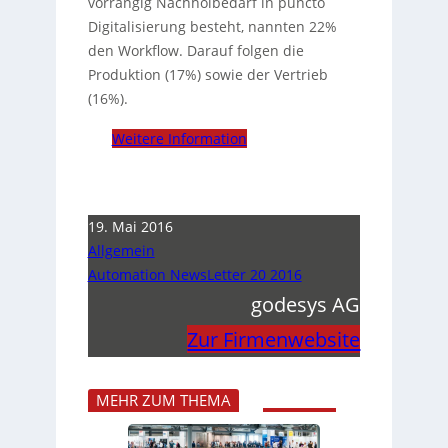
vorrangig Nachholbedarf in puncto
Digitalisierung besteht, nannten 22%
den Workflow. Darauf folgen die
Produktion (17%) sowie der Vertrieb
(16%).
Weitere Information
19. Mai 2016
Allgemein
Automation NewsLetter 20 2016
godesys AG
Zur Firmenwebsite
MEHR ZUM THEMA