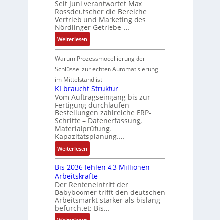
o
Seit Juni verantwortet Max
s
t
R
i
c
Rossdeutscher die Bereiche
s
a
i
o
c
h
Vertrieb und Marketing des
i
u
o
b
k
Nördlinger Getriebe-…
n
t
l
n
o
l
i
:
i
Weiterlesen
t
i
t
u
k
N
v
S
n
i
n
-
e
e
Warum Prozessmodellierung der
y
F
k
g
G
u
M
Schlüssel zur echten Automatisierung
s
a
e
e
o
im Mittelstand ist
t
n
s
r
m
KI braucht Struktur
è
u
c
V
e
Vom Auftragseingang bis zur
m
c
h
Fertigung durchlaufen
e
n
e
C
ä
Bestellungen zahlreiche ERP-
r
t
s
N
Schritte – Datenerfassung,
f
t
a
:
C
Materialprüfung,
t
r
u
Q
Kapazitätsplanung.…
-
s
i
f
2
S
:
f
Weiterlesen
e
n
-
y
K
ü
b
a
E
s
Bis 2036 fehlen 4,3 Millionen
I
h
s
h
r
t
Arbeitskräfte
b
r
-
m
g
e
Der Renteneintritt der
r
e
u
e
Babyboomer trifft den deutschen
e
m
a
r
n
,
Arbeitsmarkt stärker als bislang
b
e
u
z
d
befürchtet: Bis…
g
n
c
u
M
e
i
:
Weiterlesen