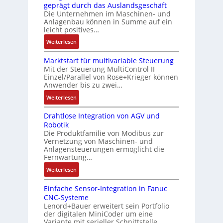
g
c
geprägt durch das Auslandsgeschäft
k
r
e
h
Die Unternehmen im Maschinen- und
a
t
Anlagenbau können in Summe auf ein
n
f
u
i
leicht positives…
4
l
s
f
G
e
:
Weiterlesen
g
i
u
x
A
l
z
n
i
Marktstart für multivariable Steuerung
u
e
i
Mit der Steuerung MultiControl II
d
b
f
i
e
Einzel/Parallel von Rose+Krieger können
5
e
t
c
Anwender bis zu zwei…
r
G
l
r
h
u
a
:
Weiterlesen
f
a
s
n
u
M
ü
g
e
g
Drahtlose Integration von AGV und
f
a
r
s
l
b
Robotik
d
r
d
e
e
e
Die Produktfamilie von Modibus zur
e
k
i
i
m
Vernetzung von Maschinen- und
s
n
t
e
n
Anlagensteuerungen ermöglicht die
e
t
R
s
A
g
Fernwartung…
n
ä
a
t
n
a
t
:
Weiterlesen
t
s
a
w
n
e
D
i
p
r
e
g
m
Einfache Sensor-Integration in Fanuc
r
g
b
t
n
i
CNC-Systeme
i
a
t
e
f
d
m
Lenord+Bauer erweitert sein Portfolio
t
h
R
r
ü
u
M
der digitalen MiniCoder um eine
S
t
e
r
r
n
Variante mit serieller Schnittstelle…
a