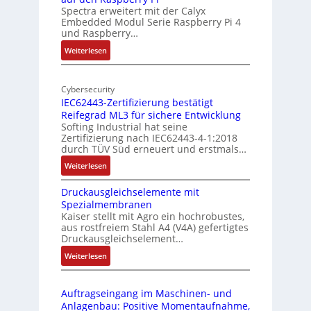
Spectra erweitert mit der Calyx
n
o
Embedded Modul Serie Raspberry Pi 4
l
d
und Raspberry…
l
e
:
Weiterlesen
-
r
M
I
E
o
n
d
Cybersecurity
b
d
g
IEC62443-Zertifizierung bestätigt
i
u
e
Reifegrad ML3 für sichere Entwicklung
l
s
Softing Industrial hat seine
f
t
Zertifizierung nach IEC62443-4-1:2018
u
r
durch TÜV Süd erneuert und erstmals…
n
i
:
Weiterlesen
k
e
I
m
-
Druckausgleichselemente mit
E
o
P
Spezialmembranen
C
d
C
Kaiser stellt mit Agro ein hochrobustes,
6
u
l
aus rostfreiem Stahl A4 (V4A) gefertigtes
2
l
ä
Druckausgleichselement…
4
e
s
:
Weiterlesen
4
b
s
D
3
r
t
r
-
i
s
Auftragseingang im Maschinen- und
u
Z
n
i
Anlagenbau: Positive Momentaufnahme,
c
e