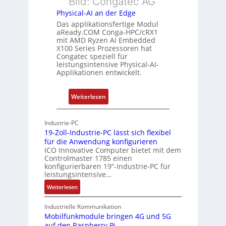
Bild: Congatec AG
e
ü
i
Physical-AI an der Edge
E
b
s
Das applikationsfertige Modul
t
e
t
aReady.COM Conga-HPC/cRX1
h
r
u
mit AMD Ryzen AI Embedded
e
w
n
X100 Series Prozessoren hat
r
Congatec speziell für
a
g
leistungsintensive Physical-AI-
c
c
Applikationen entwickelt.
a
h
t
u
:
Weiterlesen
-
n
P
A
g
h
r
Industrie-PC
y
c
19-Zoll-Industrie-PC lässt sich flexibel
s
h
für die Anwendung konfigurieren
i
ICO Innovative Computer bietet mit dem
i
Controlmaster 1785 einen
c
t
konfigurierbaren 19“-Industrie-PC für
a
e
leistungsintensive…
l
k
:
Weiterlesen
-
t
1
A
u
9
Industrielle Kommunikation
I
r
-
Mobilfunkmodule bringen 4G und 5G
a
auf den Raspberry Pi
Z