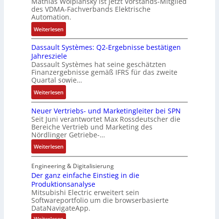
Mathias Wolpiansky ist jetzt Vorstands-Mitglied
T
L
g
t
n
e
des VDMA-Fachverbands Elektrische
-
a
u
-
Automation.
R
s
r
u
:
Weiterlesen
ü
e
n
n
R
c
r
-
d
Dassault Systèmes: Q2-Ergebnisse bestätigen
o
k
t
K
A
Jahresziele
s
g
r
i
n
Dassault Systèmes hat seine geschätzten
e
r
i
t
l
Finanzergebnisse gemäß IFRS für das zweite
S
a
a
E
Quartal sowie…
a
y
t
n
n
g
:
Weiterlesen
s
d
g
c
e
D
t
e
u
o
n
Neuer Vertriebs- und Marketingleiter bei SPN
a
e
r
l
d
b
Seit Juni verantwortet Max Rossdeutscher die
s
m
F
a
e
Bereiche Vertrieb und Marketing des
a
s
t
a
t
Nördlinger Getriebe-…
r
u
a
e
b
i
:
:
Weiterlesen
u
c
r
o
P
N
l
h
i
n
o
e
Engineering & Digitalisierung
t
n
k
s
u
Der ganz einfache Einstieg in die
S
i
i
Produktionsanalyse
e
y
k
Mitsubishi Electric erweitert sein
t
r
s
-
Softwareportfolio um die browserbasierte
i
V
t
G
DataNavigateApp.
v
e
è
e
:
Weiterlesen