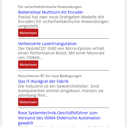
u
4
A
R
M
Für sicherheitskritische Anwendungen
f
,
u
o
L
Batterielose Multiturn-Kit Encoder
t
3
t
b
3
Posital hat zwei neue Drehgeber-Modelle (Kit
r
M
o
o
Encoder) für sicherheitskritische Anwendungen
f
a
i
m
t
vorgestellt.
ü
g
l
a
i
r
:
Weiterlesen
s
l
t
k
s
B
e
i
i
i
Verbesserte Lasertriangulation
a
i
o
o
Der OptoNCDT 5500 von Micro-Epsilon erhält
c
t
n
n
n
einen Performance-Boost: Mit einer Messrate
h
t
g
e
e
von 150kHz…
e
e
a
n
x
:
r
Weiterlesen
r
n
A
p
V
e
i
g
r
a
e
E
Hutschienen-PC für raue Bedingungen
e
i
b
n
r
Das IT-Rückgrat der Fabrik
n
l
m
e
d
Die Industrie ist ein Gewohnheitstier. Sind
b
t
o
M
i
i
Komponenten einmal eingebaut, müssen sie
e
w
s
a
t
e
jahrelang ihre…
s
i
e
s
s
r
:
s
Weiterlesen
c
M
c
k
t
D
e
k
u
h
r
Rose Systemtechnik-Geschäftsführer zum
a
r
l
l
i
ä
Vorstand des VDMA Elektrische Automation
s
t
u
t
n
f
gewählt
I
e
n
i
e
t