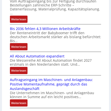
Vom Auftragseingang bis zur Fertigung durchlaufen
l
ü
i
n
Bestellungen zahlreiche ERP-Schritte –
o
r
e
i
Datenerfassung, Materialprüfung, Kapazitätsplanung.
s
m
r
n
…
e
u
u
F
:
Weiterlesen
I
l
n
a
K
n
t
g
n
Bis 2036 fehlen 4,3 Millionen Arbeitskräfte
I
t
i
b
u
Der Renteneintritt der Babyboomer trifft den
b
e
v
e
c
deutschen Arbeitsmarkt stärker als bislang befürchtet:
r
g
a
Bis…
s
C
a
r
r
t
N
:
Weiterlesen
u
a
i
ä
C
B
c
t
a
t
-
All About Automation expandiert
i
h
i
b
i
S
Die Messereihe All About Automation findet 2027
s
t
o
l
g
erstmals in den Niederlanden statt. Und…
y
2
S
n
e
t
s
0
:
Weiterlesen
t
v
S
R
t
3
A
r
o
t
e
e
Auftragseingang im Maschinen- und Anlagenbau:
6
l
u
n
e
i
m
Positive Momentaufnahme, geprägt durch das
f
l
k
A
u
f
e
Auslandsgeschäft
e
A
t
G
e
e
Die Unternehmen im Maschinen- und Anlagenbau
h
b
u
V
r
können in Summe auf ein leicht positives…
g
l
o
r
u
u
r
:
Weiterlesen
e
u
n
n
a
A
n
t
d
g
d