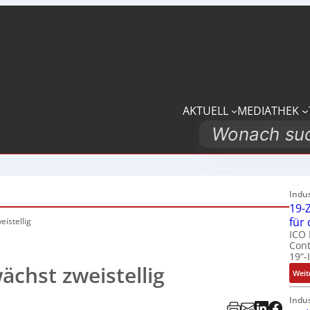
AKTUELL
MEDIATHEK
Search
Indu
19-Z
für
istellig
ICO 
Cont
19“-
chst zweistellig
Weit
Indu