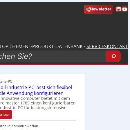
Linke
Yo
Newsletter
TOP THEMEN
PRODUKT-DATENBANK
SERVICES
KONTAKT
strie-PC
oll-Industrie-PC lässt sich flexibel
 die Anwendung konfigurieren
Innovative Computer bietet mit dem
rolmaster 1785 einen konfigurierbaren
Industrie-PC für leistungsintensive…
:
erlesen
1
9
strielle Kommunikation