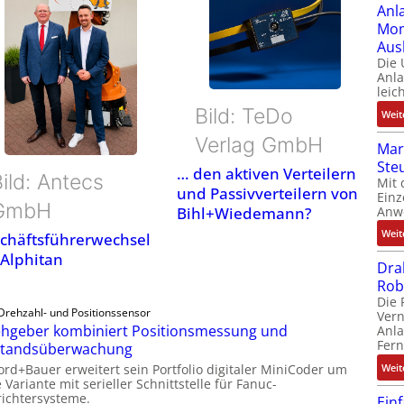
Anl
Mom
Aus
Die
Anl
leic
Bild: TeDo
Weit
Verlag GmbH
Mar
Ste
… den aktiven Verteilern
ild: Antecs
Mit 
und Passivverteilern von
Einz
GmbH
Anw
Bihl+Wiedemann?
Weit
chäftsführerwechsel
 Alphitan
Dra
Rob
Die 
Drehzahl- und Positionssensor
Ver
hgeber kombiniert Positionsmessung und
Anla
Fer
standsüberwachung
ord+Bauer erweitert sein Portfolio digitaler MiniCoder um
Weit
 Variante mit serieller Schnittstelle für Fanuc-
ichtersysteme.
Ein