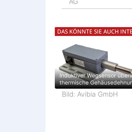
AG
DAS KÖNNTE SIE AUCH INT
Induktiver Wegsensor über
thermische Gehäusedehnu
Bild: Avibia GmbH