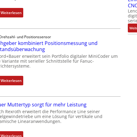
CNC
Leno
:
Weiterlesen
digi
D
seri
r
Weit
e
Drehzahl- und Positionssensor
h
hgeber kombiniert Positionsmessung und
g
standsüberwachung
e
ord+Bauer erweitert sein Portfolio digitaler MiniCoder um
b
 Variante mit serieller Schnittstelle für Fanuc-
e
ichtersysteme.
r
k
:
Weiterlesen
o
D
m
r
b
e
i
er Muttertyp sorgt für mehr Leistung
h
n
ch Rexroth erweitert die Performance Line seiner
g
i
elgewindetriebe um eine Lösung für vertikale und
e
amische Linearanwendungen.
e
b
r
e
t
:
Weiterlesen