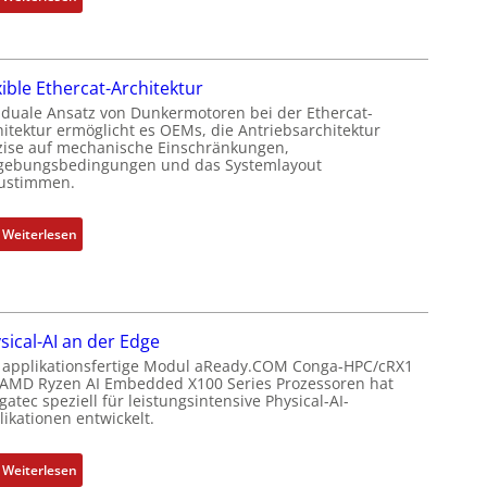
r
P
N
k
o
e
o
s
u
m
i
xible Ethercat-Architektur
e
b
t
r
 duale Ansatz von Dunkermotoren bei der Ethercat-
i
i
hitektur ermöglicht es OEMs, die Antriebsarchitektur
M
n
zise auf mechanische Einschränkungen,
o
u
i
ebungsbedingungen und das Systemlayout
n
t
ustimmen.
e
s
t
r
m
e
t
:
Weiterlesen
e
r
P
F
s
t
o
l
s
y
s
e
u
p
i
x
n
s
sical-AI an der Edge
t
i
g
o
 applikationsfertige Modul aReady.COM Conga-HPC/cRX1
i
b
u
 AMD Ryzen AI Embedded X100 Series Prozessoren hat
r
o
l
atec speziell für leistungsintensive Physical-AI-
n
g
n
e
ikationen entwickelt.
d
t
s
E
Z
f
m
t
:
u
Weiterlesen
ü
e
h