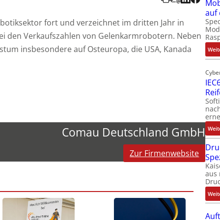
Mob
auf
Spec
tiksektor fort und verzeichnet im dritten Jahr in
Modu
 bei den Verkaufszahlen von Gelenkarmrobotern. Neben
Ras
hstum insbesondere auf Osteuropa, die USA, Kanada
Weit
Cybe
IEC6
Rei
Soft
nach
erne
Comau Deutschland GmbH
Weit
Dru
Zur Firmenwebsite
Spe
Kais
aus 
Dru
Weit
Auf