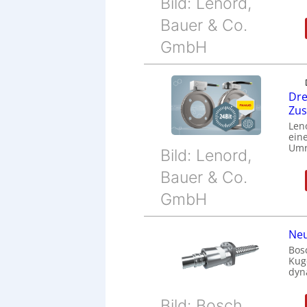
Bild: Lenord,
Bauer & Co.
GmbH
Dre
Zu
Len
eine
Umr
Bild: Lenord,
Bauer & Co.
GmbH
Neu
Bos
Kug
dyn
Bild: Bosch