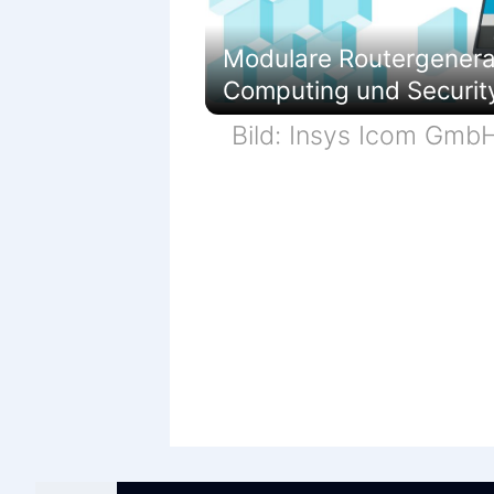
Modulare Routergenerati
Computing und Securit
Bild: Insys Icom Gmb