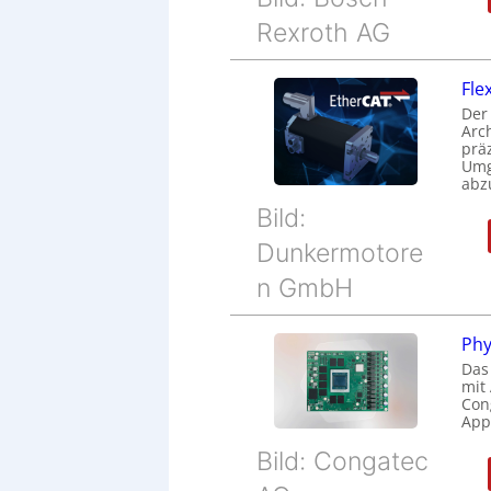
Rexroth AG
Fle
Der
Arc
prä
Umg
abz
Bild:
Dunkermotore
n GmbH
Phy
Das
mit
Cong
Appl
Bild: Congatec