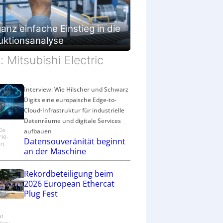
g
e
s
anz einfache Einstieg in die
c
uktionsanalyse
h
ä
d: Mitsubishi Electric
f
t
Interview: Wie Hilscher und Schwarz
Digits eine europäische Edge-to-
Cloud-Infrastruktur für industrielle
Datenräume und digitale Services
aufbauen
eDo
/ KI-
Datensouveränität beginnt
rt
an der Maschine
Rekordbeteiligung beim
2026 European Ethercat
Plug Fest
at