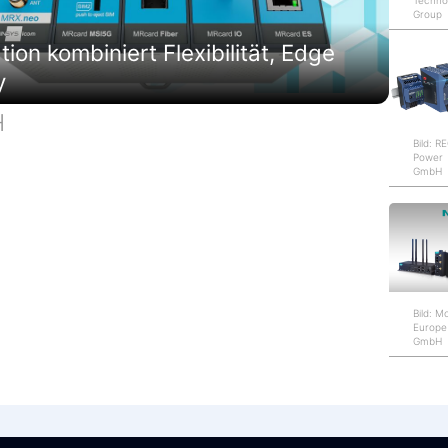
Techno
Group
on kombiniert Flexibilität, Edge
y
H
Bild: 
Power
GmbH
Bild: M
Europe
GmbH