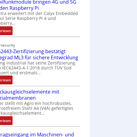
ilfunkmodule bringen 4G und 5G
-
Z
 den Raspberry Pi
o
tra erweitert mit der Calyx Embedded
l Serie Raspberry Pi 4 und
l
pberry…
l
-
:
erlesen
I
M
n
o
rsecurity
d
b
2443-Zertifizierung bestätigt
u
i
fegrad ML3 für sichere Entwicklung
s
l
ing Industrial hat seine Zertifizierung
t
f
 IEC62443-4-1:2018 durch TÜV Süd
r
u
uert und erstmals…
i
n
:
erlesen
e
k
I
-
m
ckausgleichselemente mit
E
P
o
zialmembranen
C
C
d
er stellt mit Agro ein hochrobustes,
6
l
u
rostfreiem Stahl A4 (V4A) gefertigtes
2
ä
l
ckausgleichselement…
4
s
e
:
4
erlesen
s
b
D
3
t
r
r
-
tragseingang im Maschinen- und
s
i