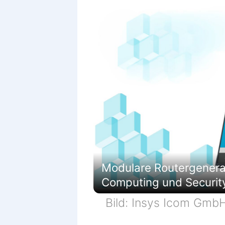
Modulare Routergenerati
Computing und Securit
Bild: Insys Icom Gmb