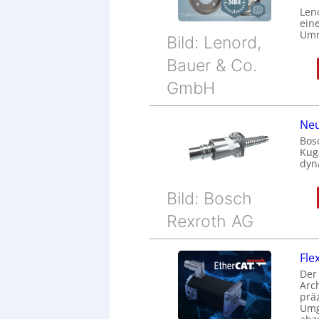
Len
eine
Umr
Bild: Lenord,
Bauer & Co.
GmbH
Neu
Bos
Kug
dyn
Bild: Bosch
Rexroth AG
Fle
Der
Arc
prä
Umg