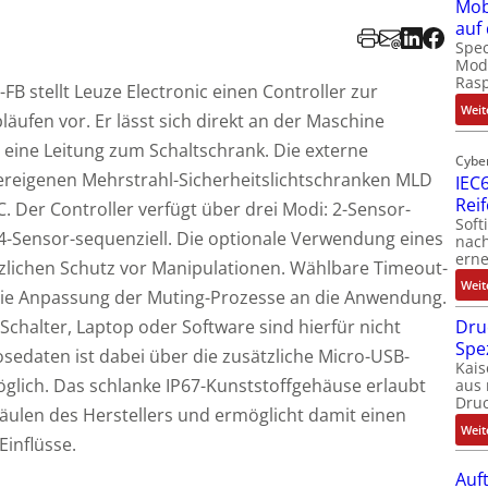
Mob
auf
Spec
Modu
Ras
B stellt Leuze Electronic einen Controller zur
Weit
ufen vor. Er lässt sich direkt an der Maschine
eine Leitung zum Schaltschrank. Die externe
Cybe
lereigenen Mehrstrahl-Sicherheitslichtschranken MLD
IEC6
Rei
 Der Controller verfügt über drei Modi: 2-Sensor-
Soft
 4-Sensor-sequenziell. Die optionale Verwendung eines
nach
erne
tzlichen Schutz vor Manipulationen. Wählbare Timeout-
Weit
 die Anpassung der Muting-Prozesse an die Anwendung.
-Schalter, Laptop oder Software sind hierfür nicht
Dru
Spe
sedaten ist dabei über die zusätzliche Micro-USB-
Kais
öglich. Das schlanke IP67-Kunststoffgehäuse erlaubt
aus 
Dru
äulen des Herstellers und ermöglicht damit einen
Weit
Einflüsse.
Auf