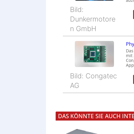
abz
Bild:
Dunkermotore
n GmbH
Phy
Das
mit
Cong
Appl
Bild: Congatec
AG
DAS KÖNNTE SIE AUCH INT