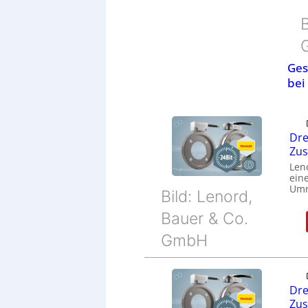
B
Ges
bei
Dre
Zu
Len
eine
Umr
Bild: Lenord,
Bauer & Co.
GmbH
Dre
Zu