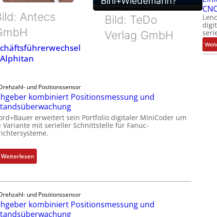
Bihl+Wiedemann?
CNC
ild: Antecs
Leno
Bild: TeDo
digi
GmbH
seri
Verlag GmbH
Weit
chäftsführerwechsel
 Alphitan
Drehzahl- und Positionssensor
hgeber kombiniert Positionsmessung und
standsüberwachung
ord+Bauer erweitert sein Portfolio digitaler MiniCoder um
 Variante mit serieller Schnittstelle für Fanuc-
ichtersysteme.
:
Weiterlesen
D
r
e
Drehzahl- und Positionssensor
h
hgeber kombiniert Positionsmessung und
g
standsüberwachung
e