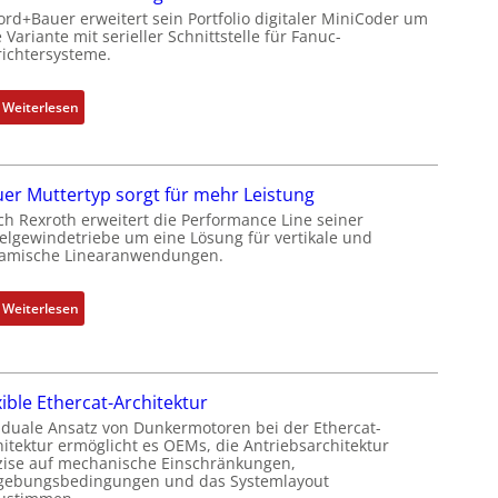
ord+Bauer erweitert sein Portfolio digitaler MiniCoder um
b
 Variante mit serieller Schnittstelle für Fanuc-
e
ichtersysteme.
r
k
:
Weiterlesen
o
D
m
r
b
e
i
er Muttertyp sorgt für mehr Leistung
h
n
ch Rexroth erweitert die Performance Line seiner
g
i
elgewindetriebe um eine Lösung für vertikale und
e
amische Linearanwendungen.
e
b
r
e
t
:
Weiterlesen
r
P
N
k
o
e
o
s
u
m
i
xible Ethercat-Architektur
e
b
t
r
 duale Ansatz von Dunkermotoren bei der Ethercat-
i
i
hitektur ermöglicht es OEMs, die Antriebsarchitektur
M
n
zise auf mechanische Einschränkungen,
o
u
i
ebungsbedingungen und das Systemlayout
n
t