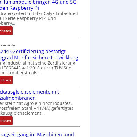
ilfunkmodule bringen 4G und 5G
-
Z
 den Raspberry Pi
o
tra erweitert mit der Calyx Embedded
l Serie Raspberry Pi 4 und
l
pberry…
l
-
:
erlesen
I
M
n
o
rsecurity
d
b
2443-Zertifizierung bestätigt
u
i
fegrad ML3 für sichere Entwicklung
s
l
ing Industrial hat seine Zertifizierung
t
f
 IEC62443-4-1:2018 durch TÜV Süd
r
u
uert und erstmals…
i
n
:
erlesen
e
k
I
-
m
ckausgleichselemente mit
E
P
o
zialmembranen
C
C
d
er stellt mit Agro ein hochrobustes,
6
l
u
rostfreiem Stahl A4 (V4A) gefertigtes
2
ä
l
ckausgleichselement…
4
s
e
:
4
erlesen
s
b
D
3
t
r
r
-
tragseingang im Maschinen- und
s
i