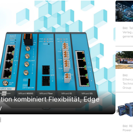
Bild: T
Verlag 
generie
Bild:
Etherc
Techno
Group
on kombiniert Flexibilität, Edge
y
H
Bild: 
Power