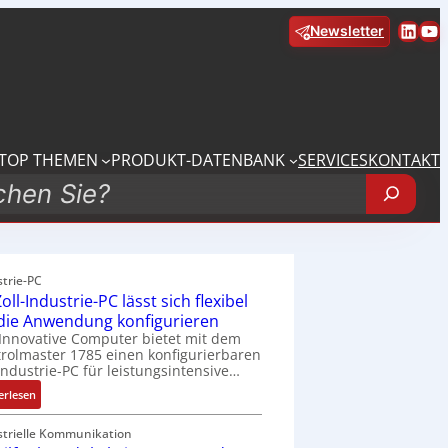
Linke
Yo
Newsletter
TOP THEMEN
PRODUKT-DATENBANK
SERVICES
KONTAKT
strie-PC
oll-Industrie-PC lässt sich flexibel
 die Anwendung konfigurieren
Innovative Computer bietet mit dem
rolmaster 1785 einen konfigurierbaren
Industrie-PC für leistungsintensive…
:
erlesen
1
9
strielle Kommunikation