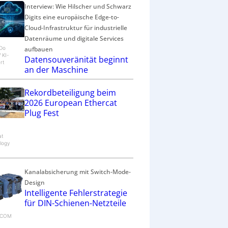
Interview: Wie Hilscher und Schwarz
Digits eine europäische Edge-to-
Cloud-Infrastruktur für industrielle
Datenräume und digitale Services
aufbauen
eDo
/ KI-
Datensouveränität beginnt
rt
an der Maschine
Rekordbeteiligung beim
2026 European Ethercat
Plug Fest
at
logy
Kanalabsicherung mit Switch-Mode-
Design
Intelligente Fehlerstrategie
für DIN-Schienen-Netzteile
RECOM