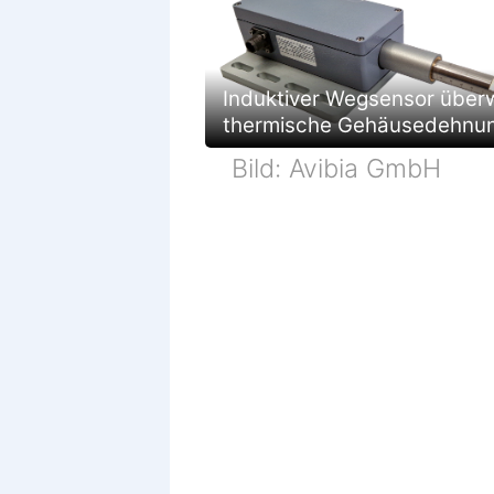
Induktiver Wegsensor über
thermische Gehäusedehnu
Bild: Avibia GmbH