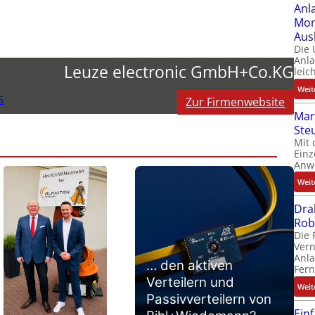
Anl
Mom
Aus
Die
Anl
Leuze electronic GmbH+Co.KG
leic
Weit
6
Zur Firmenwebsite
Mar
Ste
Mit 
Einz
Anw
Weit
Dra
Rob
Die 
Ver
Anla
… den aktiven
Fer
Verteilern und
Weit
Passivverteilern von
Ein