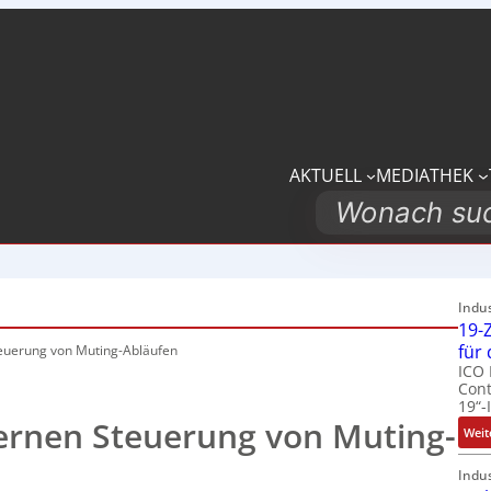
AKTUELL
MEDIATHEK
Search
Indu
19-Z
für
teuerung von Muting-Abläufen
ICO 
Cont
19“-
ternen Steuerung von Muting-
Weit
Indu