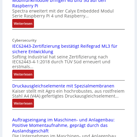
Mobilfunkmodule bringen 4G und 5G auf den
Raspberry Pi
Z
Spectra erweitert mit der Calyx Embedded Modul
o
Serie Raspberry Pi 4 und Raspberry…
l
l
:
Weiterlesen
-
M
I
o
n
Cybersecurity
b
IEC62443-Zertifizierung bestätigt Reifegrad ML3 für
d
i
sichere Entwicklung
u
l
Softing Industrial hat seine Zertifizierung nach
s
f
IEC62443-4-1:2018 durch TÜV Süd erneuert und
t
u
erstmals…
r
n
:
Weiterlesen
i
k
I
e
m
Druckausgleichselemente mit Spezialmembranen
E
-
o
Kaiser stellt mit Agro ein hochrobustes, aus rostfreiem
C
P
d
Stahl A4 (V4A) gefertigtes Druckausgleichselement…
6
C
u
2
:
Weiterlesen
l
l
4
D
ä
e
4
r
s
b
Auftragseingang im Maschinen- und Anlagenbau:
3
u
s
r
Positive Momentaufnahme, geprägt durch das
-
c
t
i
Auslandsgeschäft
Z
k
s
n
Die Unternehmen im Maschinen- und Anlagenbau