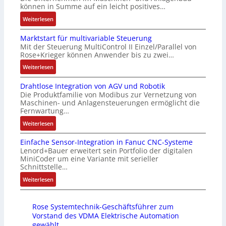
e
a
i
g
können in Summe auf ein leicht positives…
r
u
c
e
:
Weiterlesen
t
s
h
n
A
i
g
f
4
Marktstart für multivariable Steuerung
u
f
l
l
G
Mit der Steuerung MultiControl II Einzel/Parallel von
f
i
e
e
u
Rose+Krieger können Anwender bis zu zwei…
t
z
i
x
n
r
:
Weiterlesen
i
c
i
d
a
M
e
h
b
5
Drahtlose Integration von AGV und Robotik
g
a
r
s
e
G
Die Produktfamilie von Modibus zur Vernetzung von
s
r
u
e
l
a
Maschinen- und Anlagensteuerungen ermöglicht die
e
k
n
l
f
u
Fernwartung…
i
t
g
e
ü
f
:
Weiterlesen
n
s
b
m
r
d
D
g
t
e
e
d
e
Einfache Sensor-Integration in Fanuc CNC-Systeme
r
a
a
s
n
i
n
Lenord+Bauer erweitert sein Portfolio der digitalen
a
n
r
t
t
e
R
MiniCoder um eine Variante mit serieller
h
g
t
ä
e
A
Schnittstelle…
a
t
i
f
t
m
n
s
:
Weiterlesen
l
m
ü
i
i
w
p
E
o
M
r
g
t
e
b
i
s
a
m
t
S
n
e
Rose Systemtechnik-Geschäftsführer zum
n
e
s
u
R
p
d
r
Vorstand des VDMA Elektrische Automation
f
I
c
l
e
e
u
gewählt
r