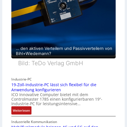
… den aktiven Verteilern und Passivverteilern von
Bihl+Wiedemann?
Bild: TeDo Verlag GmbH
Industrie-PC
19-Zoll-Industrie-PC lässt sich flexibel für die
Anwendung konfigurieren
ICO Innovative Computer bietet mit dem
Controlmaster 1785 einen konfigurierbaren 19“-
Industrie-PC für leistungsintensive…
:
Weiterlesen
1
9
Industrielle Kommunikation
-