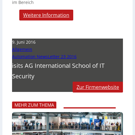
im Bereich
Weitere Information
9. Juni 2016
Allgemein
Automation NewsLetter 23 2016
isits AG International School of IT
Security
Zur Firmenwebsite
MEHR ZUM THEMA