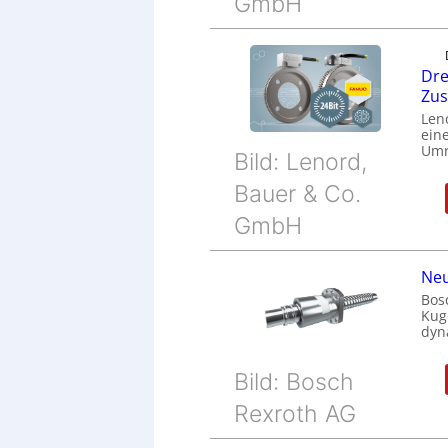
GmbH
Dre
Zu
Len
eine
Umr
Bild: Lenord,
Bauer & Co.
GmbH
Neu
Bos
Kug
dyn
Bild: Bosch
Rexroth AG