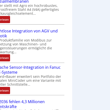
zialmembranen
C
er stellt mit Agro ein hochrobustes,
6
rostfreiem Stahl A4 (V4A) gefertigtes
2
ckausgleichselement…
4
:
4
erlesen
D
3
r
-
htlose Integration von AGV und
u
Z
otik
c
e
Produktfamilie von Modibus zur
k
r
netzung von Maschinen- und
a
t
gensteuerungen ermöglicht die
nwartung…
u
i
s
f
:
erlesen
g
i
D
l
z
fache Sensor-Integration in Fanuc
r
e
i
-Systeme
a
i
e
rd+Bauer erweitert sein Portfolio der
h
c
talen MiniCoder um eine Variante mit
r
t
eller Schnittstelle…
h
u
l
s
n
:
o
erlesen
e
g
E
s
l
b
i
e
2036 fehlen 4,3 Millionen
e
e
n
I
eitskräfte
m
s
f
n