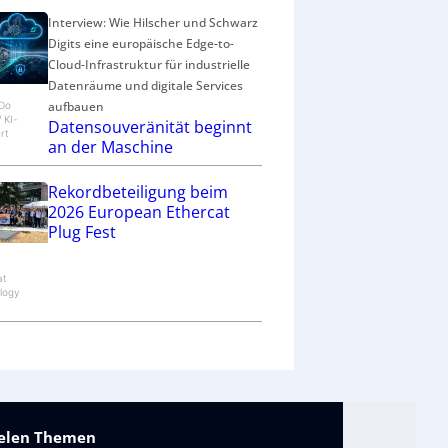
Interview: Wie Hilscher und Schwarz
Digits eine europäische Edge-to-
Cloud-Infrastruktur für industrielle
Datenräume und digitale Services
aufbauen
eDo
/ KI-
Datensouveränität beginnt
rt
an der Maschine
Rekordbeteiligung beim
2026 European Ethercat
Plug Fest
at
logy
vielen Themen