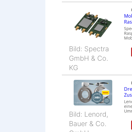
Mob
Ras
Spe
Ras
Mob
Bild: Spectra
GmbH & Co.
KG
Dre
Zu
Len
eine
Umr
Bild: Lenord,
Bauer & Co.