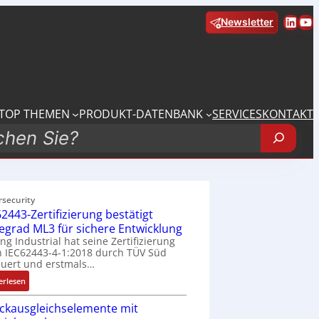
Linke
Yo
Newsletter
TOP THEMEN
PRODUKT-DATENBANK
SERVICES
KONTAKT
rsecurity
2443-Zertifizierung bestätigt
fegrad ML3 für sichere Entwicklung
ing Industrial hat seine Zertifizierung
 IEC62443-4-1:2018 durch TÜV Süd
uert und erstmals…
:
erlesen
I
ckausgleichselemente mit
E