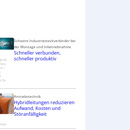
d
a
s
A
u
s
l
Schwere Industriesteckverbinder bei
a
der Montage und Inbetriebnahme
n
Schneller verbunden,
d
schneller produktiv
s
ght10
tters
g
om /
e
x
s
t
 Co.
c
h
ä
Antriebstechnik
f
Hybridleitungen reduzieren
t
Aufwand, Kosten und
Störanfälligkeit
.
GmbH