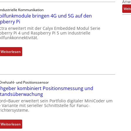
Anw
Z
Weit
Industrielle Kommunikation
o
ilfunkmodule bringen 4G und 5G auf den
l
pberry Pi
l
ctra erweitert mit der Calyx Embedded Modul Serie
-
pberry Pi 4 und Raspberry Pi 5 um industrielle
I
ilfunkkonnektivität.
n
d
:
Weiterlesen
u
M
s
o
t
b
r
i
i
l
Drehzahl- und Positionssensor
e
hgeber kombiniert Positionsmessung und
f
-
standsüberwachung
u
P
n
ord+Bauer erweitert sein Portfolio digitaler MiniCoder um
C
 Variante mit serieller Schnittstelle für Fanuc-
k
ichtersysteme.
l
m
ä
o
s
:
Weiterlesen
d
s
D