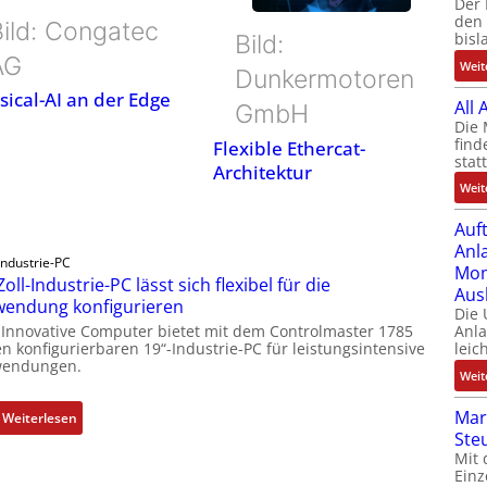
Der 
den 
Bild: Congatec
bisl
Bild:
AG
Weit
Dunkermotoren
sical-AI an der Edge
All
GmbH
Die 
find
Flexible Ethercat-
stat
Architektur
Weit
Auf
Anl
Industrie-PC
Mom
Zoll-Industrie-PC lässt sich flexibel für die
Aus
endung konfigurieren
Die
 Innovative Computer bietet mit dem Controlmaster 1785
Anl
n konfigurierbaren 19“-Industrie-PC für leistungsintensive
leic
endungen.
Weit
Mar
:
Weiterlesen
Ste
1
Mit 
9
Einz
-