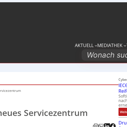
AKTUELL
MEDIATHEK
Search
Cybe
IEC6
Rei
ervicezentrum
Soft
nach
erne
 neues Servicezentrum
Weit
Dru