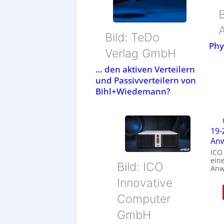
Bild: TeDo
Phy
Verlag GmbH
… den aktiven Verteilern
und Passivverteilern von
Bihl+Wiedemann?
19-
Anw
ICO
eine
Bild: ICO
Anw
Innovative
Computer
GmbH