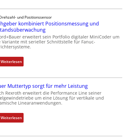
u
t
r
l
s
e
e
i
Drehzahl- und Positionssensor
h
b
hgeber kombiniert Positionsmessung und
c
g
r
standsüberwachung
h
e
i
f
ord+Bauer erweitert sein Portfolio digitaler MiniCoder um
b
n
 Variante mit serieller Schnittstelle für Fanuc-
l
e
g
ichtersysteme.
e
r
e
x
k
n
:
Weiterlesen
i
o
4
D
b
m
G
r
e
b
u
e
l
i
n
er Muttertyp sorgt für mehr Leistung
h
f
n
d
ch Rexroth erweitert die Performance Line seiner
g
ü
i
elgewindetriebe um eine Lösung für vertikale und
5
e
r
amische Linearanwendungen.
e
G
b
d
r
a
e
i
t
u
:
Weiterlesen
r
e
P
f
N
k
A
o
d
e
o
n
s
e
u