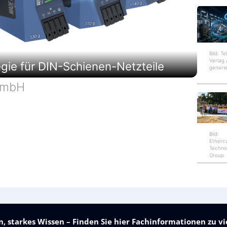
u
n
g
Bild: T
Verlag 
tegie für DIN-Schienen-Netzteile
generie
GmbH
Bild:
Etherc
Techno
Group
, starkes Wissen – Finden Sie hier Fachinformationen zu 