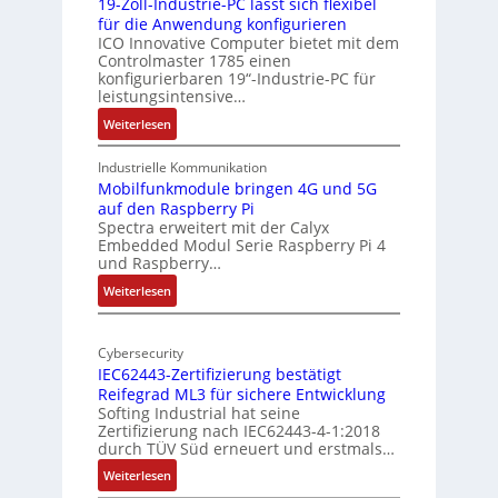
19-Zoll-Industrie-PC lässt sich flexibel
s
h
für die Anwendung konfigurieren
i
ICO Innovative Computer bietet mit dem
i
Controlmaster 1785 einen
c
t
konfigurierbaren 19“-Industrie-PC für
a
e
leistungsintensive…
l
k
:
Weiterlesen
-
t
1
A
u
9
Industrielle Kommunikation
I
r
-
Mobilfunkmodule bringen 4G und 5G
a
auf den Raspberry Pi
Z
Spectra erweitert mit der Calyx
n
o
Embedded Modul Serie Raspberry Pi 4
l
d
und Raspberry…
l
e
:
Weiterlesen
-
r
M
I
E
o
n
d
Cybersecurity
b
d
g
IEC62443-Zertifizierung bestätigt
i
u
e
Reifegrad ML3 für sichere Entwicklung
l
s
Softing Industrial hat seine
f
t
Zertifizierung nach IEC62443-4-1:2018
u
r
durch TÜV Süd erneuert und erstmals…
n
i
:
Weiterlesen
k
e
I