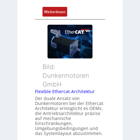
e
d
r
:
Weiterlesen
Z
t
N
u
P
e
s
o
u
t
s
e
a
i
r
n
t
M
d
i
u
s
o
t
ü
Bild:
n
t
b
Dunkermotoren
s
e
e
m
GmbH
r
r
e
t
Flexible Ethercat-Architektur
w
s
y
a
Der duale Ansatz von
s
Dunkermotoren bei der Ethercat-
p
c
Architektur ermöglicht es OEMs,
u
s
h
die Antriebsarchitektur präzise
n
o
u
auf mechanische
g
r
Einschränkungen,
n
Umgebungsbedingungen und
u
g
g
das Systemlayout abzustimmen.
n
t