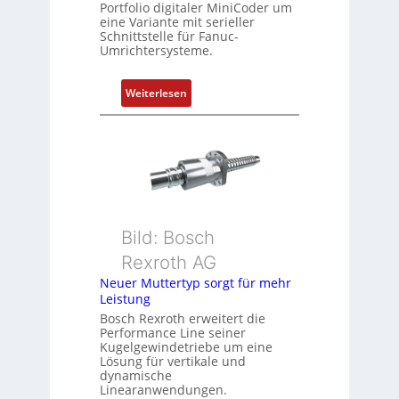
i
Portfolio digitaler MiniCoder um
eine Variante mit serieller
e
Schnittstelle für Fanuc-
r
Umrichtersysteme.
t
P
:
Weiterlesen
o
D
s
r
i
e
t
h
i
g
o
e
n
b
s
Bild: Bosch
e
m
Rexroth AG
r
e
k
Neuer Muttertyp sorgt für mehr
s
Leistung
o
s
m
Bosch Rexroth erweitert die
u
Performance Line seiner
b
n
Kugelgewindetriebe um eine
i
g
Lösung für vertikale und
n
dynamische
u
Linearanwendungen.
i
n