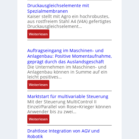
m
-
Druckausgleichselemente mit
E
o
P
Spezialmembranen
C
d
C
Kaiser stellt mit Agro ein hochrobustes,
6
u
l
aus rostfreiem Stahl A4 (V4A) gefertigtes
2
l
ä
Druckausgleichselement…
4
e
s
:
Weiterlesen
4
b
s
D
3
r
t
r
-
i
s
Auftragseingang im Maschinen- und
u
Z
n
i
Anlagenbau: Positive Momentaufnahme,
c
e
g
c
geprägt durch das Auslandsgeschäft
k
r
e
h
Die Unternehmen im Maschinen- und
a
t
Anlagenbau können in Summe auf ein
n
f
u
i
leicht positives…
4
l
s
f
G
e
:
Weiterlesen
g
i
u
x
A
l
z
n
i
Marktstart für multivariable Steuerung
u
e
i
Mit der Steuerung MultiControl II
d
b
f
i
e
Einzel/Parallel von Rose+Krieger können
5
e
t
c
Anwender bis zu zwei…
r
G
l
r
h
u
a
:
Weiterlesen
f
a
s
n
u
M
ü
g
e
g
Drahtlose Integration von AGV und
f
a
r
s
l
b
Robotik
d
r
d
e