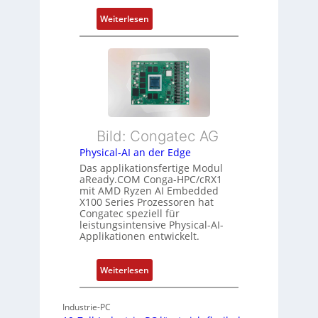
d
f
:
Z
Weiterlesen
ü
F
u
r
l
s
m
e
t
e
x
a
h
i
n
r
b
d
L
l
s
e
Bild: Congatec AG
e
ü
i
Physical-AI an der Edge
E
b
s
Das applikationsfertige Modul
t
e
t
aReady.COM Conga-HPC/cRX1
h
r
u
mit AMD Ryzen AI Embedded
e
w
n
X100 Series Prozessoren hat
r
Congatec speziell für
a
g
leistungsintensive Physical-AI-
c
c
Applikationen entwickelt.
a
h
t
u
:
Weiterlesen
-
n
P
A
g
h
r
Industrie-PC
y
c