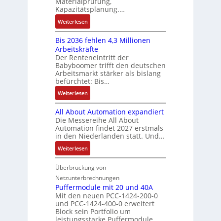
Materialprüfung,
t
r
u
Q
Kapazitätsplanung.…
-
s
i
f
2
S
:
f
Weiterlesen
e
n
-
y
K
ü
b
a
E
s
Bis 2036 fehlen 4,3 Millionen
I
h
s
h
r
t
Arbeitskräfte
b
r
-
m
g
e
Der Renteneintritt der
r
e
u
e
Babyboomer trifft den deutschen
e
m
a
r
n
,
Arbeitsmarkt stärker als bislang
b
e
u
z
d
befürchtet: Bis…
g
n
c
u
M
e
i
:
Weiterlesen
h
m
a
p
s
B
t
V
r
r
All About Automation expandiert
s
i
S
o
k
ä
Die Messereihe All About
e
s
t
r
e
Automation findet 2027 erstmals
g
b
2
r
s
in den Niederlanden statt. Und…
t
t
e
0
u
t
i
d
:
Weiterlesen
s
3
k
a
n
u
A
t
6
t
n
g
r
l
Überbrückung von
ä
f
u
d
l
c
l
t
e
Netzunterbrechnungen
r
d
e
h
A
i
h
Puffermodule mit 20 und 40A
e
i
d
b
Mit den neuen PCC-1424-200-0
g
l
s
t
a
und PCC-1424-400-0 erweitert
o
e
e
V
Block sein Portfolio um
e
s
u
n
n
D
leistungsstarke Puffermodule…
r
A