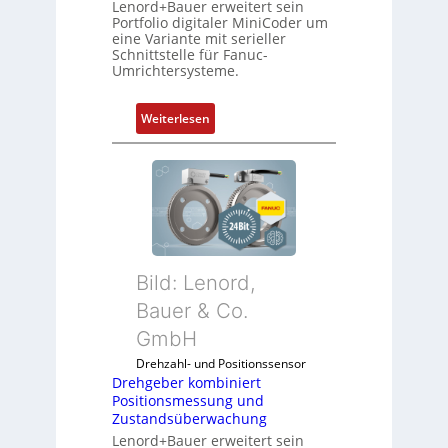
Lenord+Bauer erweitert sein
Portfolio digitaler MiniCoder um
eine Variante mit serieller
Schnittstelle für Fanuc-
Umrichtersysteme.
:
Weiterlesen
D
r
e
h
g
e
b
Bild: Lenord,
e
r
Bauer & Co.
k
GmbH
o
Drehzahl- und Positionssensor
m
Drehgeber kombiniert
b
Positionsmessung und
i
Zustandsüberwachung
n
Lenord+Bauer erweitert sein