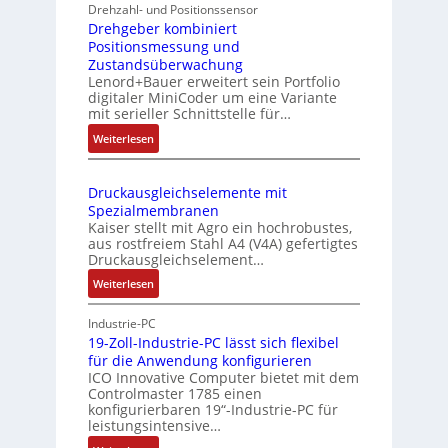
o
Drehzahl- und Positionssensor
e
b
Drehgeber kombiniert
n
Positionsmessung und
i
V
Zustandsüberwachung
l
e
Lenord+Bauer erweitert sein Portfolio
f
digitaler MiniCoder um eine Variante
r
u
mit serieller Schnittstelle für…
t
n
:
Weiterlesen
k
e
D
m
i
r
o
l
Druckausgleichselemente mit
e
d
e
Spezialmembranen
h
u
Kaiser stellt mit Agro ein hochrobustes,
r
g
l
aus rostfreiem Stahl A4 (V4A) gefertigtes
n
e
e
Druckausgleichselement…
u
b
b
:
Weiterlesen
n
e
r
D
r
d
i
r
Industrie-PC
k
n
P
u
19-Zoll-Industrie-PC lässt sich flexibel
o
g
a
für die Anwendung konfigurieren
c
m
e
s
ICO Innovative Computer bietet mit dem
k
b
n
Controlmaster 1785 einen
s
a
i
4
konfigurierbaren 19“-Industrie-PC für
i
u
n
leistungsintensive…
G
s
v
i
u