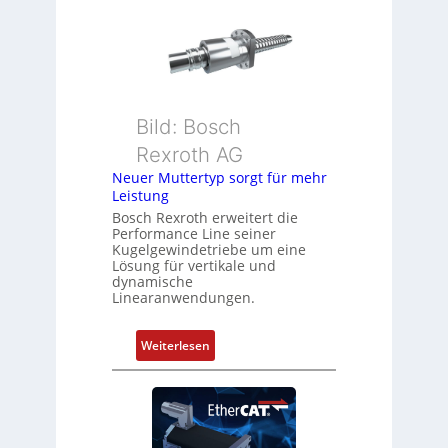
r
e
h
g
e
b
Bild: Bosch
e
Rexroth AG
r
k
Neuer Muttertyp sorgt für mehr
Leistung
o
m
Bosch Rexroth erweitert die
Performance Line seiner
b
Kugelgewindetriebe um eine
i
Lösung für vertikale und
n
dynamische
Linearanwendungen.
i
e
r
:
Weiterlesen
t
N
P
e
o
u
s
e
i