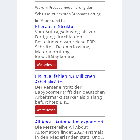
n
N
o
S
n
e
i
e
Warum Prozessmodellierung der
t
y
d
r
n
u
i
Schlüssel zur echten Automatisierung
s
u
u
F
e
k
im Mittelstand ist
t
n
n
a
r
KI braucht Struktur
è
g
g
n
V
Vom Auftragseingang bis zur
m
k
b
Fertigung durchlaufen
u
e
e
o
Bestellungen zahlreiche ERP-
e
c
r
s
Schritte – Datenerfassung,
n
s
C
t
:
Materialprüfung,
f
t
N
r
Q
Kapazitätsplanung.…
i
ä
C
i
2
:
Weiterlesen
g
t
-
e
-
K
u
i
S
b
E
Bis 2036 fehlen 4,3 Millionen
I
r
g
y
s
r
Arbeitskräfte
b
i
t
s
-
g
Der Renteneintritt der
r
e
R
t
u
Babyboomer trifft den deutschen
e
a
r
e
e
n
Arbeitsmarkt stärker als bislang
b
u
e
i
m
d
befürchtet: Bis…
n
c
n
f
e
M
i
:
Weiterlesen
h
e
a
s
B
t
g
r
All About Automation expandiert
s
i
S
r
k
Die Messereihe All About
e
s
t
a
e
Automation findet 2027 erstmals
b
2
r
in den Niederlanden statt. Und…
d
t
e
0