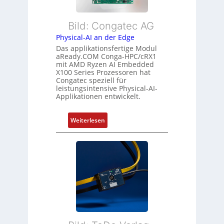
b
d
L
l
s
e
Bild: Congatec AG
e
ü
i
Physical-AI an der Edge
E
b
s
Das applikationsfertige Modul
t
e
t
aReady.COM Conga-HPC/cRX1
h
r
u
mit AMD Ryzen AI Embedded
e
w
n
X100 Series Prozessoren hat
r
Congatec speziell für
a
g
leistungsintensive Physical-AI-
c
c
Applikationen entwickelt.
a
h
t
u
:
Weiterlesen
-
n
P
A
g
h
r
y
c
s
h
i
i
c
t
a
e
l
k
-
t