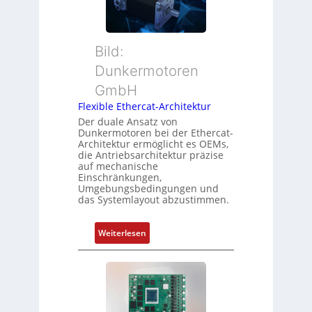
r
t
M
i
u
o
t
Bild:
n
t
Dunkermotoren
s
e
m
GmbH
r
e
t
Flexible Ethercat-Architektur
s
y
Der duale Ansatz von
s
Dunkermotoren bei der Ethercat-
p
Architektur ermöglicht es OEMs,
u
s
die Antriebsarchitektur präzise
n
o
auf mechanische
g
r
Einschränkungen,
Umgebungsbedingungen und
u
g
das Systemlayout abzustimmen.
n
t
d
f
:
Z
Weiterlesen
ü
F
u
r
l
s
m
e
t
e
x
a
h
i
n
r