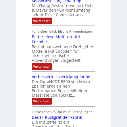
Sensorlose Fangschaltung
-
n
e
N
g
Mit Flying Restart erweitert Sieb
d
i
e
& Meyer den Funktionsumfang
i
i
t
t
seiner Drive Controller aus…
m
z
e
s
t
:
Weiterlesen
M
r
k
e
S
a
t
i
e
r
Für sicherheitskritische Anwendungen
s
l
n
ä
e
Batterielose Multiturn-Kit
s
c
f
r
o
Encoder
h
h
r
t
Posital hat zwei neue Drehgeber-
i
ä
l
e
Modelle (Kit Encoder) für
l
o
n
sicherheitskritische
t
s
e
S
Anwendungen vorgestellt.
e
c
n
F
:
Weiterlesen
h
a
-
B
u
n
a
u
t
g
Verbesserte Lasertriangulation
t
z
s
n
Der OptoNCDT 5500 von Micro-
t
l
c
Epsilon erhält einen
d
e
a
h
Performance-Boost: Mit einer
r
A
c
a
i
Messrate von 150kHz…
k
l
n
e
b
t
:
Weiterlesen
l
l
e
u
V
o
a
s
n
e
s
c
Hutschienen-PC für raue Bedingungen
g
g
r
e
h
Das IT-Rückgrat der Fabrik
b
e
M
i
e
Die Industrie ist ein
u
n
c
s
l
Gewohnheitstier. Sind