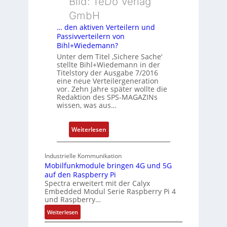
Bild: TeDo Verlag
A
u
I
r
GmbH
a
… den aktiven Verteilern und
n
Passivverteilern von
d
Bihl+Wiedemann?
e
Unter dem Titel ‚Sichere Sache‘
stellte Bihl+Wiedemann in der
r
Titelstory der Ausgabe 7/2016
E
eine neue Verteilergeneration
d
vor. Zehn Jahre später wollte die
g
Redaktion des SPS-MAGAZINs
wissen, was aus…
e
:
Weiterlesen
…
d
Industrielle Kommunikation
e
Mobilfunkmodule bringen 4G und 5G
n
auf den Raspberry Pi
a
Spectra erweitert mit der Calyx
Embedded Modul Serie Raspberry Pi 4
k
und Raspberry…
t
:
Weiterlesen
i
M
v