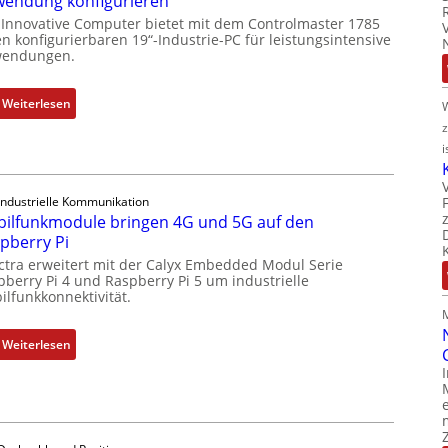
endung konfigurieren
 Innovative Computer bietet mit dem Controlmaster 1785
n konfigurierbaren 19“-Industrie-PC für leistungsintensive
endungen.
:
Weiterlesen
1
9
i
-
Z
Industrielle Kommunikation
o
ilfunkmodule bringen 4G und 5G auf den
l
pberry Pi
l
ctra erweitert mit der Calyx Embedded Modul Serie
-
pberry Pi 4 und Raspberry Pi 5 um industrielle
I
ilfunkkonnektivität.
n
d
:
Weiterlesen
u
M
s
o
t
b
r
i
i