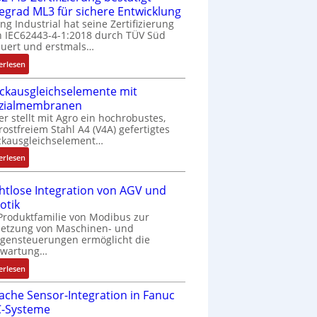
fegrad ML3 für sichere Entwicklung
ing Industrial hat seine Zertifizierung
 IEC62443-4-1:2018 durch TÜV Süd
uert und erstmals…
:
erlesen
I
ckausgleichselemente mit
E
zialmembranen
C
er stellt mit Agro ein hochrobustes,
6
rostfreiem Stahl A4 (V4A) gefertigtes
2
ckausgleichselement…
4
:
4
erlesen
D
3
r
-
htlose Integration von AGV und
u
Z
otik
c
e
Produktfamilie von Modibus zur
k
r
netzung von Maschinen- und
a
t
gensteuerungen ermöglicht die
nwartung…
u
i
s
f
:
erlesen
g
i
D
l
z
fache Sensor-Integration in Fanuc
r
e
i
-Systeme
a