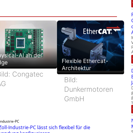
ysical-AI an der
Flexible Ethercat-
dge
Architektur
Bild: Congatec
Bild:
AG
Dunkermotoren
GmbH
Industrie-PC
Zoll-Industrie-PC lässt sich flexibel für die