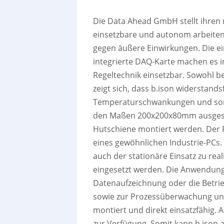
Die Data Ahead GmbH stellt ihren 
einsetzbare und autonom arbeiten
gegen äußere Einwirkungen. Die ein
integrierte DAQ-Karte machen es i
Regeltechnik einsetzbar. Sowohl b
zeigt sich, dass b.ison widerstand
Temperaturschwankungen und sonst
den Maßen 200x200x80mm ausgesta
Hutschiene montiert werden. Der Pla
eines gewöhnlichen Industrie-PCs.
auch der stationäre Einsatz zu rea
eingesetzt werden. Die Anwendun
Datenaufzeichnung oder die Betri
sowie zur Prozessüberwachung und 
montiert und direkt einsatzfähig. 
zur Verfügung. Somit kann b.ison a