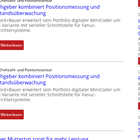
l
Drehzahl- und Positionssensor
e
hgeber kombiniert Positionsmessung und
f
-
standsüberwachung
u
P
n
ord+Bauer erweitert sein Portfolio digitaler MiniCoder um
C
 Variante mit serieller Schnittstelle für Fanuc-
k
ichtersysteme.
l
m
ä
o
s
:
Weiterlesen
d
s
D
u
t
r
l
s
e
e
i
Drehzahl- und Positionssensor
h
b
hgeber kombiniert Positionsmessung und
c
g
r
standsüberwachung
h
e
i
f
ord+Bauer erweitert sein Portfolio digitaler MiniCoder um
b
n
 Variante mit serieller Schnittstelle für Fanuc-
l
e
g
ichtersysteme.
e
r
e
x
k
n
:
Weiterlesen
i
o
4
D
b
m
G
r
e
b
u
e
l
i
n
er Muttertyp sorgt für mehr Leistung