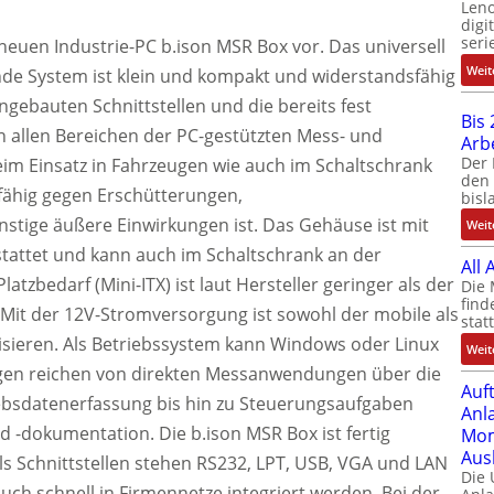
Leno
digi
seri
neuen Industrie-PC b.ison MSR Box vor. Das universell
Weit
de System ist klein und kompakt und widerstandsfähig
gebauten Schnittstellen und die bereits fest
Bis 
n allen Bereichen der PC-gestützten Mess- und
Arb
Der 
eim Einsatz in Fahrzeugen wie auch im Schaltschrank
den 
sfähig gegen Erschütterungen,
bisl
ige äußere Einwirkungen ist. Das Gehäuse ist mit
Weit
ttet und kann auch im Schaltschrank an der
All
tzbedarf (Mini-ITX) ist laut Hersteller geringer als der
Die 
find
 Mit der 12V-Stromversorgung ist sowohl der mobile als
stat
lisieren. Als Betriebssystem kann Windows oder Linux
Weit
gen reichen von direkten Messanwendungen über die
Auf
ebsdatenerfassung bis hin zu Steuerungsaufgaben
Anl
-dokumentation. Die b.ison MSR Box ist fertig
Mom
Aus
Als Schnittstellen stehen RS232, LPT, USB, VGA und LAN
Die
uch schnell in Firmennetze integriert werden. Bei der