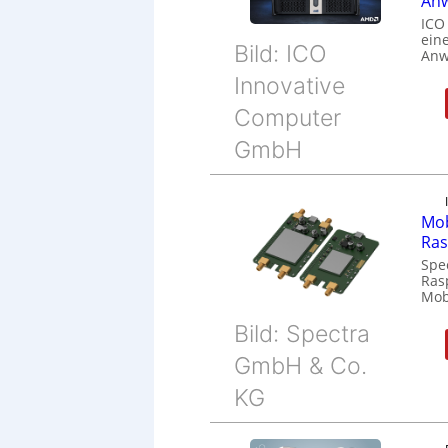
Anw
ICO
eine
Bild: ICO
Anw
Innovative
Computer
GmbH
Mob
Ras
Spe
Ras
Mob
Bild: Spectra
GmbH & Co.
KG