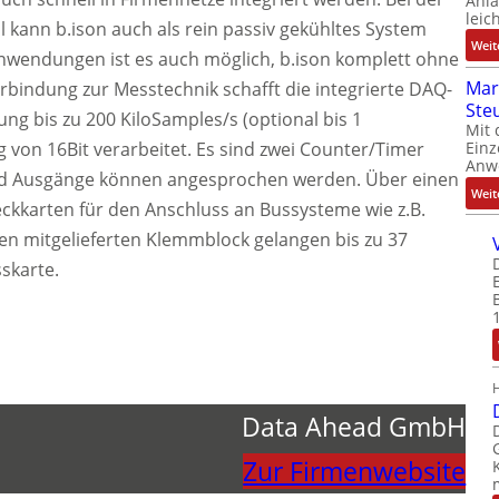
Anl
leic
kann b.ison auch als rein passiv gekühltes System
Weit
nwendungen ist es auch möglich, b.ison komplett ohne
Mar
rbindung zur Messtechnik schafft die integrierte DAQ-
Ste
ung bis zu 200 KiloSamples/s (optional bis 1
Mit 
 von 16Bit verarbeitet. Es sind zwei Counter/Timer
Einz
Anw
n- und Ausgänge können angesprochen werden. Über einen
Weit
eckkarten für den Anschluss an Bussysteme wie z.B.
den mitgelieferten Klemmblock gelangen bis zu 37
sskarte.
Data Ahead GmbH
Zur Firmenwebsite