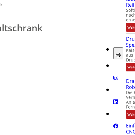
Rei
nk
Soft
nach
erne
altschrank
Weit
Dru
Spe
Kais
aus 
Dru
Weit
Dra
Rob
Die 
Ver
Anla
Fer
Weit
Ein
CNC