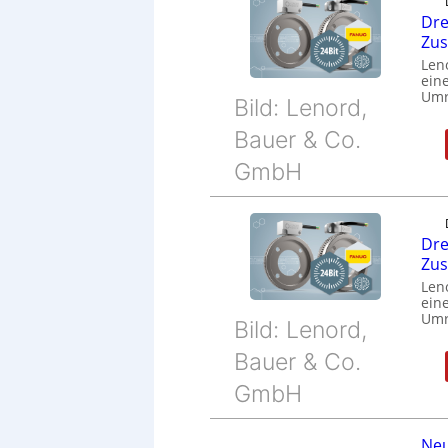
Dre
Zu
Len
eine
Umr
Bild: Lenord,
Bauer & Co.
GmbH
Dre
Zu
Len
eine
Umr
Bild: Lenord,
Bauer & Co.
GmbH
Neu